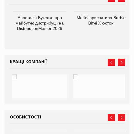
Анастасія Бутенко про
Mattel присвятила Barbie
оди
майбутнє дистрибуції на
Вітні Х'юстон
DistributionMaster 2026
КРАЩІ КОМПАНІЇ
ОСОБИСТОСТІ