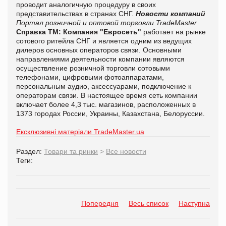
проводит аналогичную процедуру в своих
представительствах в странах СНГ.
Новости компаний
Портал розничной и оптовой торговли TradeMaster
Справка ТМ:
Компания "Евросеть"
работает на рынке
сотового ритейла СНГ и является одним из ведущих
дилеров основных операторов связи. Основными
направлениями деятельности компании являются
осуществление розничной торговли сотовыми
телефонами, цифровыми фотоаппаратами,
персональным аудио, аксессуарами, подключение к
операторам связи. В настоящее время сеть компании
включает более 4,3 тыс. магазинов, расположенных в
1373 городах России, Украины, Казахстана, Белоруссии.
Ексклюзивні матеріали TradeMaster.ua
Раздел:
Товари та ринки
>
Все новости
Теги:
Попередня
Весь список
Наступна