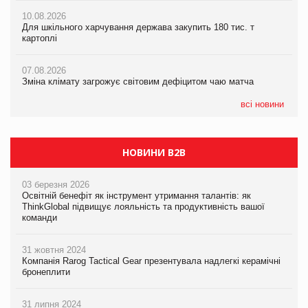
07.08.2026
10.08.2026
10.08.2026
Криза у Китаї може спричинити великі потрясіння для світової
Для шкільного харчування держава закупить 180 тис. т
Для шкільного харчування держава закупить 180 тис. т
економіки
картоплі
картоплі
07.08.2026
07.08.2026
07.08.2026
Kraft Heinz скоротила збиток у першому півріччі
Зміна клімату загрожує світовим дефіцитом чаю матча
Зміна клімату загрожує світовим дефіцитом чаю матча
всі новини
НОВИНИ B2B
03 березня 2026
Освітній бенефіт як інструмент утримання талантів: як
ThinkGlobal підвищує лояльність та продуктивність вашої
команди
31 жовтня 2024
Компанія Rarog Tactical Gear презентувала надлегкі керамічні
бронеплити
31 липня 2024