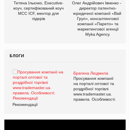
,
Тетяна Ільєнко, Executive-
Олег Андрійович Івченко —
ОВ
коуч, сертифікований коуч
директор патентно-
МСС ICF, ментор для
юридичної компанії «Вайз
лідерів
Груп», консалтингової
компанії «Парето» та
маркетингової агенції
Myka Agency.
БЛОГИ
Брагина Людмила
ї
Просування компанії
а
на порталі оптової та
роздрібної торгівлі
www.trademaster.ua.
і.
правила. Особливості.
Рекомендації
Ре