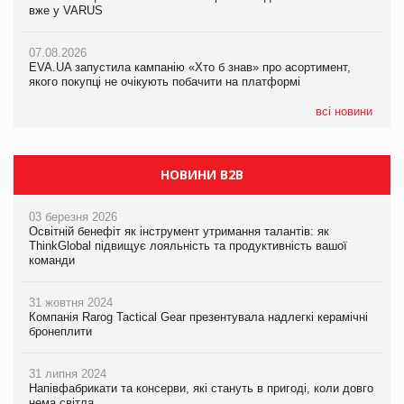
вже у VARUS
вже у VARUS
07.08.2026
Франція заборонила рекламні дзвінки без згоди клієнтів
07.08.2026
07.08.2026
EVA.UA запустила кампанію «Хто б знав» про асортимент,
EVA.UA запустила кампанію «Хто б знав» про асортимент,
якого покупці не очікують побачити на платформі
якого покупці не очікують побачити на платформі
всі новини
НОВИНИ B2B
03 березня 2026
Освітній бенефіт як інструмент утримання талантів: як
ThinkGlobal підвищує лояльність та продуктивність вашої
команди
31 жовтня 2024
Компанія Rarog Tactical Gear презентувала надлегкі керамічні
бронеплити
31 липня 2024
Напівфабрикати та консерви, які стануть в пригоді, коли довго
нема світла