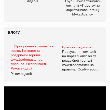
лідерів
Груп», консалтингової
компанії «Парето» та
маркетингової агенції
Myka Agency.
БЛОГИ
Брагина Людмила
ї
Просування компанії
а
на порталі оптової та
роздрібної торгівлі
www.trademaster.ua.
і.
правила. Особливості.
Рекомендації
Ре