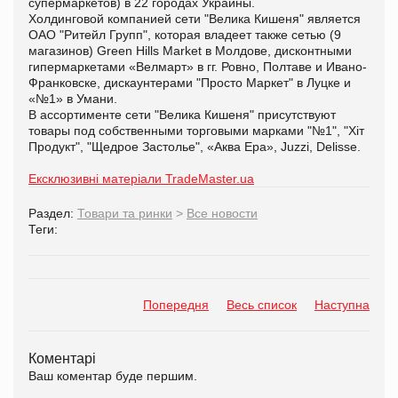
супермаркетов) в 22 городах Украины.
Холдинговой компанией сети "Велика Кишеня" является
ОАО "Ритейл Групп", которая владеет также сетью (9
магазинов) Green Hills Market в Молдове, дисконтными
гипермаркетами «Велмарт» в гг. Ровно, Полтаве и Ивано-
Франковске, дискаунтерами "Просто Маркет" в Луцке и
«№1» в Умани.
В ассортименте сети "Велика Кишеня" присутствуют
товары под собственными торговыми марками "№1", "Хіт
Продукт", "Щедрое Застолье", «Аква Ера»,
Juzzi
,
Delisse
.
Ексклюзивні матеріали TradeMaster.ua
Раздел:
Товари та ринки
>
Все новости
Теги:
Попередня
Весь список
Наступна
Коментарі
Ваш коментар буде першим.