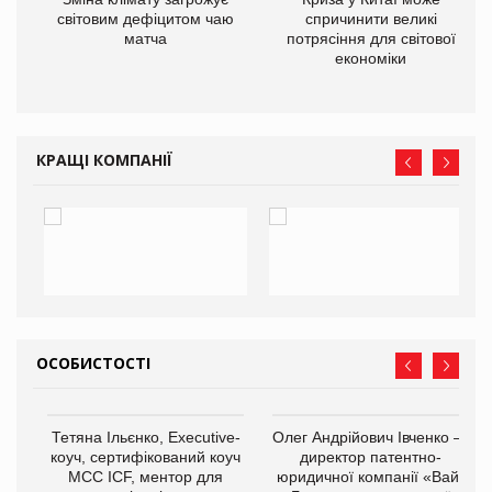
ne
світовим дефіцитом чаю
спричинити великі
матча
потрясіння для світової
економіки
КРАЩІ КОМПАНІЇ
ОСОБИСТОСТІ
,
Тетяна Ільєнко, Executive-
Олег Андрійович Івченко —
ОВ
коуч, сертифікований коуч
директор патентно-
МСС ICF, ментор для
юридичної компанії «Вайз