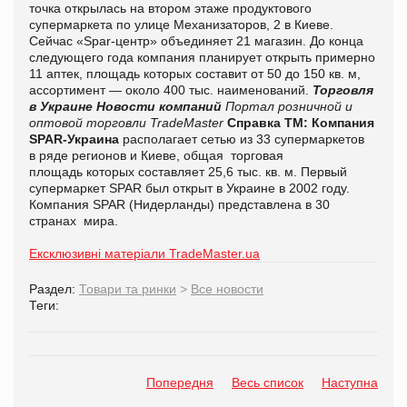
точка открылась на втором этаже продуктового
супермаркета по улице Механизаторов, 2 в Киеве.
Сейчас «Spar-центр» объединяет 21 магазин. До конца
следующего года компания планирует открыть примерно
11 аптек, площадь которых составит от 50 до 150 кв. м,
ассортимент — около 400 тыс. наименований.
Торговля
в Украине
Новости компаний
Портал розничной и
оптовой торговли TradeMaster
Справка ТМ:
Компания
SPAR-Украина
располагает сетью из 33 супермаркетов
в ряде регионов и Киеве, общая торговая
площадь которых составляет 25,6 тыс. кв. м. Первый
супермаркет SPAR был открыт в Украине в 2002 году.
Компания SPAR (Нидерланды) представлена в 30
странах мира.
Ексклюзивні матеріали TradeMaster.ua
Раздел:
Товари та ринки
>
Все новости
Теги:
Попередня
Весь список
Наступна