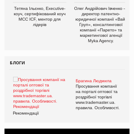
,
Тетяна Ільєнко, Executive-
Олег Андрійович Івченко —
ОВ
коуч, сертифікований коуч
директор патентно-
МСС ICF, ментор для
юридичної компанії «Вайз
лідерів
Груп», консалтингової
компанії «Парето» та
маркетингової агенції
Myka Agency.
БЛОГИ
Брагина Людмила
ї
Просування компанії
а
на порталі оптової та
роздрібної торгівлі
www.trademaster.ua.
і.
правила. Особливості.
Рекомендації
Ре