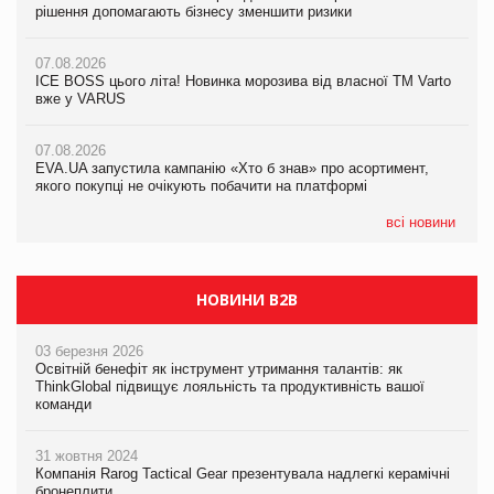
рішення допомагають бізнесу зменшити ризики
рішення допомагають бізнесу зменшити ризики
07.08.2026
07.08.2026
07.08.2026
Продажі Hugo Boss впали на 9%
ICE BOSS цього літа! Новинка морозива від власної ТМ Varto
ICE BOSS цього літа! Новинка морозива від власної ТМ Varto
вже у VARUS
вже у VARUS
07.08.2026
Франція заборонила рекламні дзвінки без згоди клієнтів
07.08.2026
07.08.2026
EVA.UA запустила кампанію «Хто б знав» про асортимент,
EVA.UA запустила кампанію «Хто б знав» про асортимент,
якого покупці не очікують побачити на платформі
якого покупці не очікують побачити на платформі
всі новини
НОВИНИ B2B
03 березня 2026
Освітній бенефіт як інструмент утримання талантів: як
ThinkGlobal підвищує лояльність та продуктивність вашої
команди
31 жовтня 2024
Компанія Rarog Tactical Gear презентувала надлегкі керамічні
бронеплити