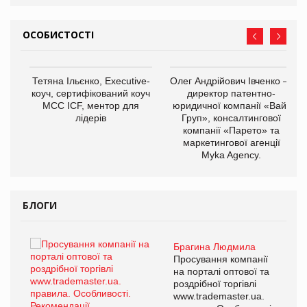
ОСОБИСТОСТІ
,
Тетяна Ільєнко, Executive-
Олег Андрійович Івченко —
ОВ
коуч, сертифікований коуч
директор патентно-
МСС ICF, ментор для
юридичної компанії «Вайз
лідерів
Груп», консалтингової
компанії «Парето» та
маркетингової агенції
Myka Agency.
БЛОГИ
Брагина Людмила
ї
Просування компанії
а
на порталі оптової та
роздрібної торгівлі
www.trademaster.ua.