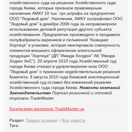
хозяйственного суда на решение Хозяйственного суда
города Киева, которые признали правомерным
наложение АМКУ 10 тыс. грн штрафа на предприятие
ООО "Ледовый дом". Напомним, АМКУ оштрафовал ООО
"Ледовый дом" в декабре 2008 года за неправомерное
использование деловой репутации другого субъекта
хозяйствования. Предприятие производило и продавало
полуфабрикаты вареников и пельменей "Казацкая
Хортиця" в упаковке, которая имитировала совокупность
элементов внешнего оформления алкогольной
продукции "Хортиця" (ДП "Имидж Холдинг" АК "Имидж
Ходинг АпС"). 20 апреля 2010 года Хозяйственный суд
города Киева отказал в удовлетворении иска ООО
"Ледовый дом" о признании недействительным решения
Комитета. 9 августа 2010 года Киевский апелляционный
хозяйственный суд оставил без изменений решение
Хозяйственного суда города Киева.
Новости компаний
Законодательство
Портал розничной и оптовой
торговли TradeMaster
Ексклюзивні матеріали TradeMaster.ua
Раздел:
Товари та ринки
>
Все новости
Теги: