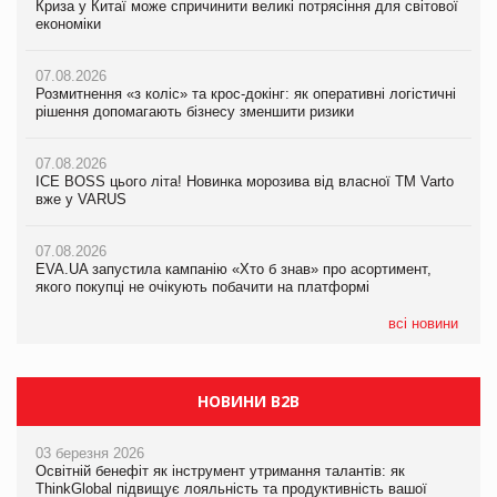
Криза у Китаї може спричинити великі потрясіння для світової
Криза у Китаї може спричинити великі потрясіння для світової
Криза у Китаї може спричинити великі потрясіння для світової
економіки
економіки
економіки
07.08.2026
07.08.2026
07.08.2026
Розмитнення «з коліс» та крос-докінг: як оперативні логістичні
Розмитнення «з коліс» та крос-докінг: як оперативні логістичні
Kraft Heinz скоротила збиток у першому півріччі
рішення допомагають бізнесу зменшити ризики
рішення допомагають бізнесу зменшити ризики
07.08.2026
07.08.2026
07.08.2026
Продажі Hugo Boss впали на 9%
ICE BOSS цього літа! Новинка морозива від власної ТМ Varto
ICE BOSS цього літа! Новинка морозива від власної ТМ Varto
вже у VARUS
вже у VARUS
07.08.2026
Франція заборонила рекламні дзвінки без згоди клієнтів
07.08.2026
07.08.2026
EVA.UA запустила кампанію «Хто б знав» про асортимент,
EVA.UA запустила кампанію «Хто б знав» про асортимент,
якого покупці не очікують побачити на платформі
якого покупці не очікують побачити на платформі
всі новини
НОВИНИ B2B
03 березня 2026
Освітній бенефіт як інструмент утримання талантів: як
ThinkGlobal підвищує лояльність та продуктивність вашої