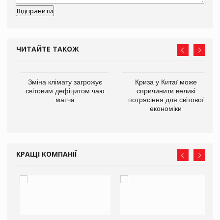
ЧИТАЙТЕ ТАКОЖ
Зміна клімату загрожує
Криза у Китаї може
ne
світовим дефіцитом чаю
спричинити великі
матча
потрясіння для світової
економіки
КРАЩІ КОМПАНІЇ