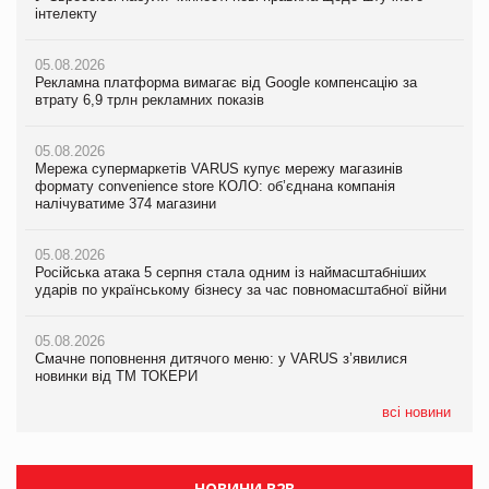
інтелекту
інтелекту
інтелекту
05.08.2026
05.08.2026
05.08.2026
Рекламна платформа вимагає від Google компенсацію за
Рекламна платформа вимагає від Google компенсацію за
Рекламна платформа вимагає від Google компенсацію за
втрату 6,9 трлн рекламних показів
втрату 6,9 трлн рекламних показів
втрату 6,9 трлн рекламних показів
05.08.2026
05.08.2026
05.08.2026
Мережа супермаркетів VARUS купує мережу магазинів
Мережа супермаркетів VARUS купує мережу магазинів
Adidas витратила понад $1 млрд на маркетинг за квартал
формату convenience store КОЛО: об’єднана компанія
формату convenience store КОЛО: об’єднана компанія
налічуватиме 374 магазини
налічуватиме 374 магазини
05.08.2026
Amazon звинуватили у недостовірній рекламі екологічних
05.08.2026
05.08.2026
продуктів
Російська атака 5 серпня стала одним із наймасштабніших
Російська атака 5 серпня стала одним із наймасштабніших
ударів по українському бізнесу за час повномасштабної війни
ударів по українському бізнесу за час повномасштабної війни
05.08.2026
AstraZeneca обговорює найбільшу угоду десятиліття
05.08.2026
05.08.2026
Смачне поповнення дитячого меню: у VARUS з’явилися
Смачне поповнення дитячого меню: у VARUS з’явилися
новинки від ТМ ТОКЕРИ
новинки від ТМ ТОКЕРИ
всі новини
НОВИНИ B2B