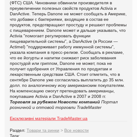
(ФТС) США. Чиновники обвинили производителя в
преувеличении полезных свойств продуктов Activia и
DanActive. Теперь Danone не может сообщать в Америке,
что добавки с бактериями, входящие в состав ее
продуктов, предотвращают простуду и решают проблемы
с пищеварением. Danone может и дальше указывать, что
Activia "помогает регулировать функции
пищеварительной системы", а DanActive (в России —
Actimel) "поддерживает работу иммунной системы",
указала компания в пресс-релизе. Сообщать в рекламе,
что ее йогурты и напитки снижают риск заболевания
простудой или гриппом, Danone не может, пока не
получит одобрения от Управления по продуктам и
лекарственным средствам США. Стоит отметить, что в
сентябре Danone уже согласилась выплатить до 35 млн.
долл. по аналогичному иску американским покупателям.
На компенсацию смогут претендовать американцы,
покупавшие Activia и DanActive в 2007 и 2008 гг.
Торговля за рубежом
Новости компаний
Портал
розничной и оптовой торговли TradeMaster
Ексклюзивні матеріали TradeMaster.ua
Раздел:
Товари та ринки
>
Все новости
Теги: