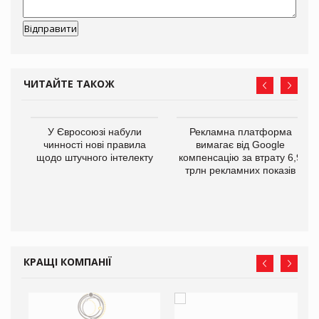
ЧИТАЙТЕ ТАКОЖ
У Євросоюзі набули
Рекламна платформа
го
чинності нові правила
вимагає від Google
щодо штучного інтелекту
компенсацію за втрату 6,9
трлн рекламних показів
КРАЩІ КОМПАНІЇ