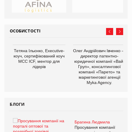
ОСОБИСТОСТІ
,
Тетяна Ільєнко, Executive-
Олег Андрійович Івченко —
ОВ
коуч, сертифікований коуч
директор патентно-
МСС ICF, ментор для
юридичної компанії «Вайз
лідерів
Груп», консалтингової
компанії «Парето» та
маркетингової агенції
Myka Agency.
БЛОГИ
Брагина Людмила
ї
Просування компанії