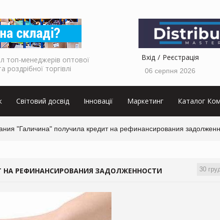
Вхід
Реєстрація
л топ-менеджерів оптової
та роздрібної торгівлі
06 серпня 2026
к
Світовий досвід
Інновації
Маркетинг
Каталог Ком
ания "Галичина" получила кредит на рефинансирования задолжен
30 гру
Т НА РЕФИНАНСИРОВАНИЯ ЗАДОЛЖЕННОСТИ