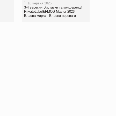
18 червня 2026 |
www.trademaster.ua.
3-4 вересня Виставки та конференції
правила. Особливості.
PrivateLabel&FMCG Master-2026:
Власна марка - Власна перевага