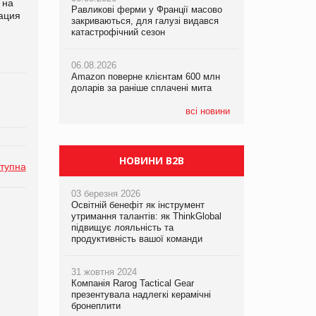
 на
Равликові ферми у Франції масово
Равликові ферми у Франції масово
Amazon поверне клієнтам 600 млн
ация
закриваються, для галузі видався
закриваються, для галузі видався
доларів за раніше сплачені мита
катастрофічний сезон
катастрофічний сезон
05.08.2026
06.08.2026
06.08.2026
У Євросоюзі набули чинності нові
Amazon поверне клієнтам 600 млн
Amazon поверне клієнтам 600 млн
правила щодо штучного інтелекту
доларів за раніше сплачені мита
доларів за раніше сплачені мита
всі новини
НОВИНИ B2B
тупна
03 березня 2026
Освітній бенефіт як інструмент
утримання талантів: як ThinkGlobal
підвищує лояльність та
продуктивність вашої команди
31 жовтня 2024
Компанія Rarog Tactical Gear
презентувала надлегкі керамічні
бронеплити