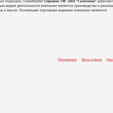
ой торговли TradeMaster
Справка ТМ:
ЗАО "Галичина"
работает
ым видом деятельности компании является производство и реализ
ка и масла.
Основными торговыми марками компании являются
Попередня
Весь список
Нас