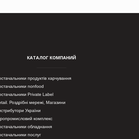
КАТАЛОГ КОМПАНИЙ
остачальники продуктів харчування
остачальники nonfood
стачальники Private Label
tail. Роздрібні мережі, Магазини
истрибутори України
гропромисловий комплекс
остачальники обладнання
остачальники послуг