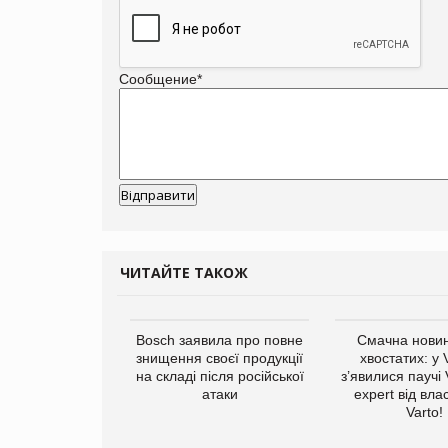
Сообщение
*
ЧИТАЙТЕ ТАКОЖ
ратила понад $1
Bosch заявила про повне
Смачна новин
 маркетинг за
знищення своєї продукції
хвостатих: у
вартал
на складі після російської
з’явилися паучі
атаки
expert від вла
Varto!