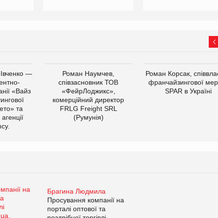
 Івченко —
Роман Наумчев,
Роман Корсак, співвла
ентно-
співзасновник ТОВ
франчайзингової мер
нії «Вайз
«ФейрЛоджикс»,
SPAR в Україні
тингової
комерційний директор
ето» та
FRLG Freight SRL
 агенції
(Румунія)
cy.
Брагина Людмила
Просування компанії на
порталі оптової та
роздрібної торгівлі