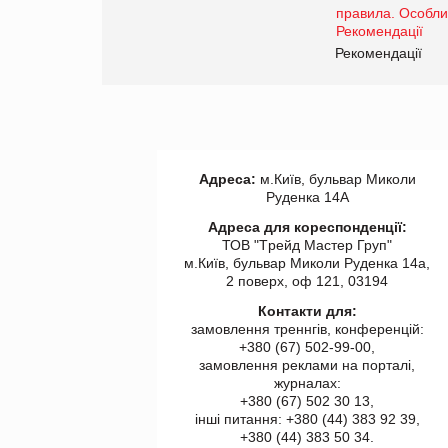
www.trademaster.ua.
правила. Особливості.
ії
Рекомендації
Адреса:
м.Київ, бульвар Миколи
Руденка 14А
Адреса для кореспонденції:
ТОВ "Tрейд Мастер Груп"
м.Київ, бульвар Миколи Руденка 14а,
2 поверх, оф 121, 03194
Контакти для:
замовлення треннгів, конференцій:
+380 (67) 502-99-00,
замовлення реклами на порталі,
журналах:
+380 (67) 502 30 13,
інші питання: +380 (44) 383 92 39,
+380 (44) 383 50 34.