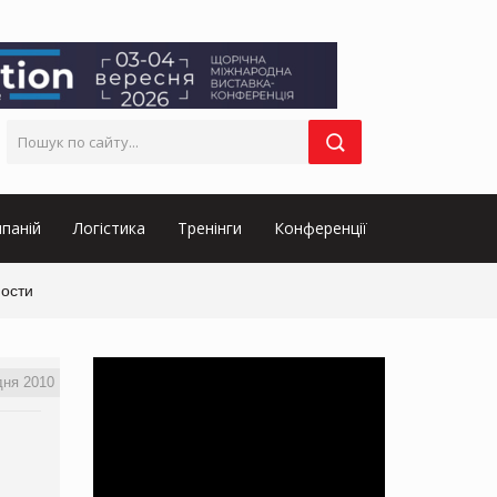
паній
Логістика
Тренінги
Конференції
ности
дня 2010