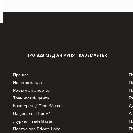
ПРО В2В МЕДІА-ГРУПУ TRADEMASTER
Про нас
П
Наша команда
П
Реклама на порталі
По
Тренінговий центр
Re
Конференції TradeMaster
Д
Національні Премії
А
Журнал TradeMaster
П
Портал про Private Label
П