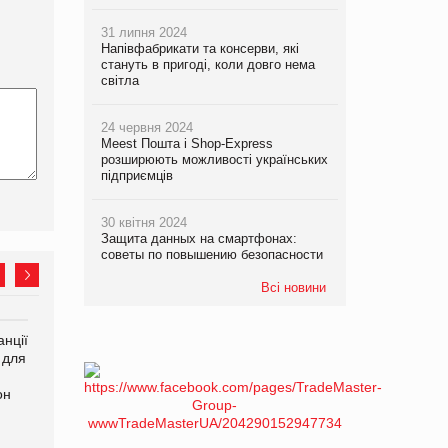
31 липня 2024
Напівфабрикати та консерви, які
стануть в пригоді, коли довго нема
світла
24 червня 2024
Meest Пошта і Shop-Express
розширюють можливості українських
підприємців
30 квітня 2024
Защита данных на смартфонах:
советы по повышению безопасности
Всі новини
нції
Amazon поверне клієнтам
У Євросоюзі набули
 для
600 млн доларів за раніше
чинності нові правила
сплачені мита
щодо штучного інтелекту
он