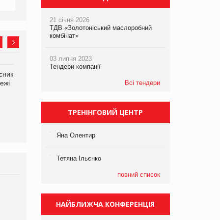
21 січня 2026
ТДВ «Золотоніський маслоробний
комбінат»
03 липня 2023
Тендери компанії
сник
Олексій Логачов-Михайлов
Яна Сараніна, директор
ежі
Файно маркет Директор
Всі тендери
компанії «УкраМарин»
департаменту з
виробництва
ТРЕНІНГОВИЙ ЦЕНТР
Яна Олентир
Тетяна Ільєнко
повний список
Брагина Людмила
Просування компанії на
НАЙБЛИЖЧА КОНФЕРЕНЦІЯ
порталі оптової та
роздрібної торгівлі