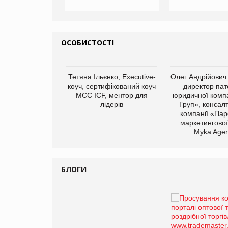
ОСОБИСТОСТІ
арас Ігорович,
Тетяна Ільєнко, Executive-
Олег Андрійович
иробництва ТОВ
коуч, сертифікований коуч
директор пат
Герчак"
МСС ICF, ментор для
юридичної компа
лідерів
Груп», консал
компанії «Пар
маркетингової
Myka Agen
БЛОГИ
Брагина Людмила
Просування компанії на
порталі оптової та
роздрібної торгівлі