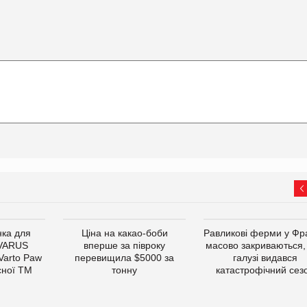
ка для
Ціна на какао-боби
Равликові ферми у Фра
 VARUS
вперше за півроку
масово закриваються,
 Varto Paw
перевищила $5000 за
галузі видався
сної ТМ
тонну
катастрофічний сез