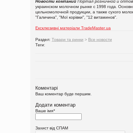
Новости компаний
Портал розничной и оптов
украинском молочном рынке с 1998 года.
Основн
цельномолочной продукции, а также сухого моло
"Галичина", "Мої корівки", "12 витаминов".
Ексклюзивні матеріали TradeMaster.ua
Раздел:
Товари та ринки
>
Все новости
Теги:
Коментарі
Ваш коментар буде першим.
Додати коментар
Ваше імя
*
Захист від СПАМ