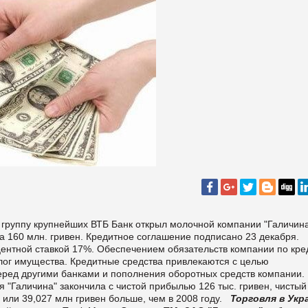
в группу крупнейших ВТБ Банк открыл молочной компании "Галичин
а 160 млн. гривен. Кредитное соглашение подписано 23 декабря.
центной ставкой 17%.
Обеспечением обязательств компании по кре
лог имущества.
Кредитные средства привлекаются с целью
ред другими банками и пополнения оборотных средств компании.
 "Галичина" закончила с чистой прибылью 126 тыс. гривен, чистый
, или 39,027 млн гривен больше, чем в 2008 году.
Торговля в Укр