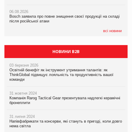
06.08.2026
06.08.2026
06.08.2026
Bosch заявила про повне знищення своєї продукції на складі
Bosch заявила про повне знищення своєї продукції на складі
Bosch заявила про повне знищення своєї продукції на складі
після російської атаки
після російської атаки
після російської атаки
всі новини
НОВИНИ B2B
03 березня 2026
Освітній бенефіт як інструмент утримання талантів: як
ThinkGlobal підвищує лояльність та продуктивність вашої
команди
31 жовтня 2024
Компанія Rarog Tactical Gear презентувала надлегкі керамічні
бронеплити
31 липня 2024
Напівфабрикати та консерви, які стануть в пригоді, коли довго
нема світла