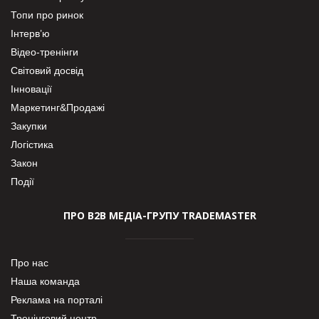
Топи про ринок
Інтерв’ю
Відео-тренінги
Світовий досвід
Інновації
Маркетинг&Продажі
Закупки
Логістика
Закон
Події
ПРО В2В МЕДІА-ГРУПУ TRADEMASTER
Про нас
Наша команда
Реклама на порталі
Тренінговий центр