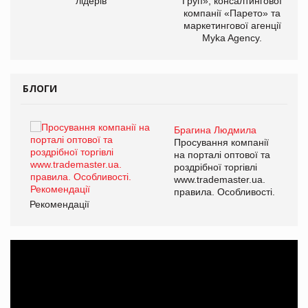
лідерів
Груп», консалтингової
компанії «Парето» та
маркетингової агенції
Myka Agency.
БЛОГИ
Брагина Людмила
ї
Просування компанії
а
на порталі оптової та
роздрібної торгівлі
www.trademaster.ua.
і.
правила. Особливості.
Рекомендації
Ре