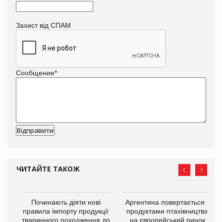
Захист від СПАМ
Сообщение
*
ЧИТАЙТЕ ТАКОЖ
в
Починають діяти нові
Аргентина повертається з
правила імпорту продукції
продуктами птахівництва
тваринного походження до
на європейський ринок