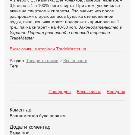
3,5 евро с 1 л 100%-ного спирта. При этом, увеличился
акциз на спиртное и сигареты. Это значит, что после
распродажи старых запасов бутылка отечественной
водки, вина, коньяка может подорожать примерно на 1
грн., пачка сигарет - на 40-50 коп.
Законодательство в
Украине
Портал розничной и оптовой торговли
TradeMaster
Ексклюзивні матеріали TradeMaster.ua
Раздел:
Товари та ринки
>
Все новости
Теги:
Попередня
Весь список
Наступна
Коментарі
Ваш коментар буде першим.
Додати коментар
Ваше імя
*