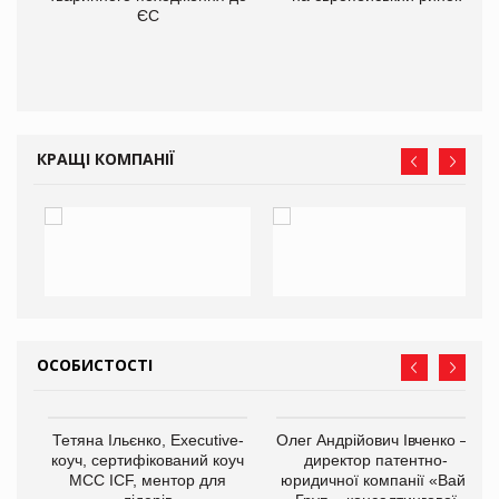
О:
ЄС
КРАЩІ КОМПАНІЇ
ОСОБИСТОСТІ
,
Тетяна Ільєнко, Executive-
Олег Андрійович Івченко —
ОВ
коуч, сертифікований коуч
директор патентно-
МСС ICF, ментор для
юридичної компанії «Вайз