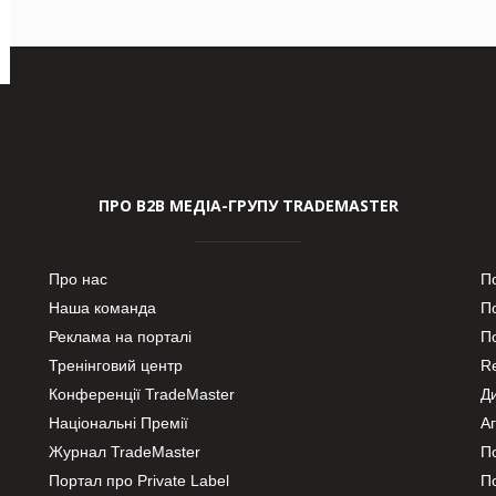
ПРО В2В МЕДІА-ГРУПУ TRADEMASTER
Про нас
П
Наша команда
П
Реклама на порталі
По
Тренінговий центр
Re
Конференції TradeMaster
Д
Національні Премії
А
Журнал TradeMaster
П
Портал про Private Label
П