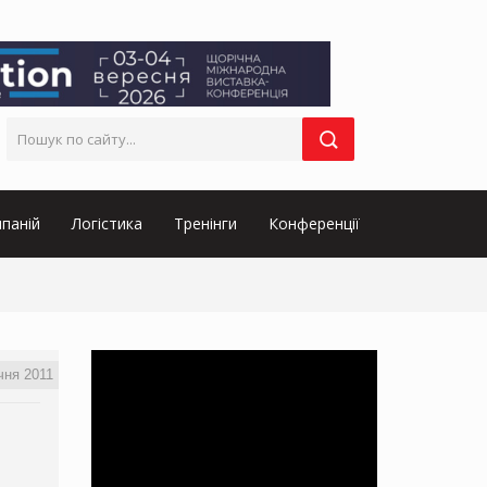
паній
Логістика
Тренінги
Конференції
чня 2011