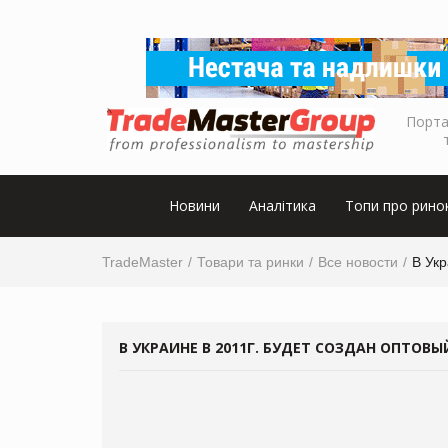
Порта
Новини
Аналітика
Топи про рино
TradeMaster
Товари та ринки
Все новости
В Укр
В УКРАИНЕ В 2011Г. БУДЕТ СОЗДАН ОПТО