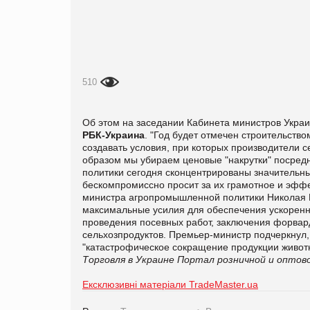
510
Об этом на заседании Кабинета министров Укра
РБК-Украина
. "Год будет отмечен строительств
создавать условия, при которых производители 
образом мы убираем ценовые "накрутки" посредн
политики сегодня сконцентрированы значительны
бескомпромиссно просит за их грамотное и эффе
министра агропромышленной политики Николая Пр
максимальные усилия для обеспечения ускоренн
проведения посевных работ, заключения форвар
сельхозпродуктов. Премьер-министр подчеркнул,
"катастрофическое сокращение продукции животно
Торговля в Украине
Портал розничной и оптово
Ексклюзивні матеріали TradeMaster.ua