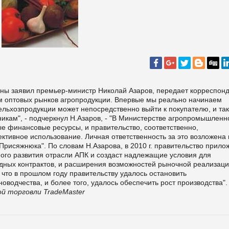
ины заявил премьер-министр Николай Азаров, передает корреспон
ом оптовых рынков агропродукции. Впервые мы реально начинаем
сельхозпродукции может непосредственно выйти к покупателю, и та
икам", - подчеркнул Н.Азаров, - "В Министерстве агропромышленн
е финансовые ресурсы, и правительство, соответственно,
ктивное использование. Личная ответственность за это возложена 
исяжнюка". По словам Н.Азарова, в 2010 г. правительство прило
ого развития отрасли АПК и создаст надлежащие условия для
дных контрактов, и расширения возможностей рыночной реализац
 что в прошлом году правительству удалось остановить
водчества, и более того, удалось обеспечить рост производства".
й торговли TradeMaster