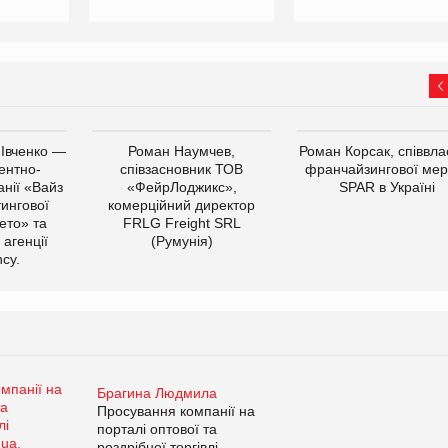
 Івченко —
Роман Наумчев,
Роман Корсак, співвла
ентно-
співзасновник ТОВ
франчайзингової мер
нії «Вайз
«ФейрЛоджикс»,
SPAR в Україні
тингової
комерційний директор
ето» та
FRLG Freight SRL
 агенції
(Румунія)
cy.
Брагина Людмила
Просування компанії на
порталі оптової та
роздрібної торгівлі