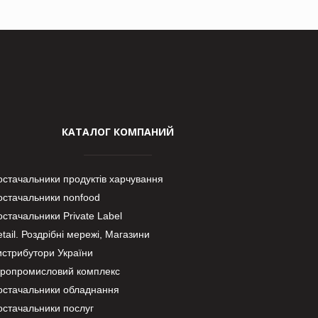
КАТАЛОГ КОМПАНИЙ
остачальники продуктів харчування
остачальники nonfood
стачальники Private Label
tail. Роздрібні мережі, Магазини
истрибутори України
гропромисловий комплекс
остачальники обладнання
остачальники послуг