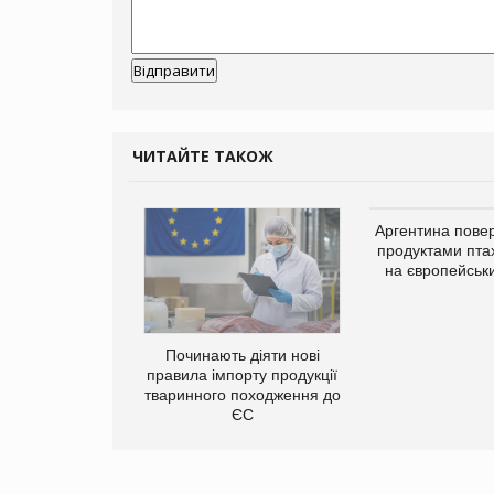
ЧИТАЙТЕ ТАКОЖ
упермаркетів
Аргентина повер
упує мережу
продуктами пта
нів формату
на європейськ
ce store КОЛО:
ана компанія
ватиме 374
газини
Починають діяти нові
правила імпорту продукції
тваринного походження до
ЄС