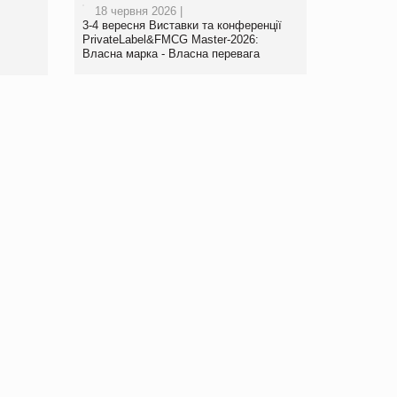
18 червня 2026 |
www.trademaster.ua.
3-4 вересня Виставки та конференції
правила. Особливості.
PrivateLabel&FMCG Master-2026:
Власна марка - Власна перевага