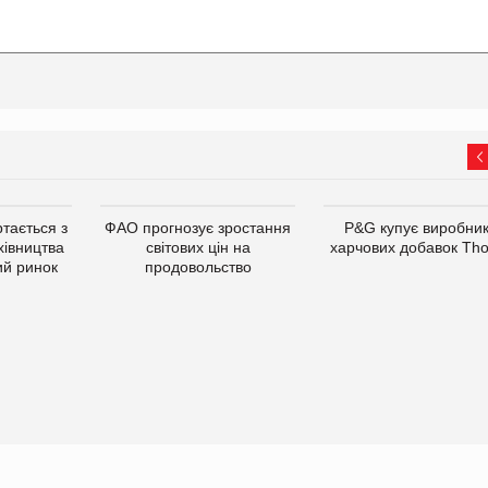
тається з
ФАО прогнозує зростання
P&G купує виробни
хівництва
світових цін на
харчових добавок Th
ий ринок
продовольство