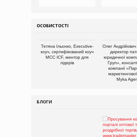
ОСОБИСТОСТІ
арас Ігорович,
Тетяна Ільєнко, Executive-
Олег Андрійович
иробництва ТОВ
коуч, сертифікований коуч
директор пат
Герчак"
МСС ICF, ментор для
юридичної компа
лідерів
Груп», консал
компанії «Пар
маркетингової
Myka Agen
БЛОГИ
Брагина Людмила
Просування компанії на
порталі оптової та
роздрібної торгівлі