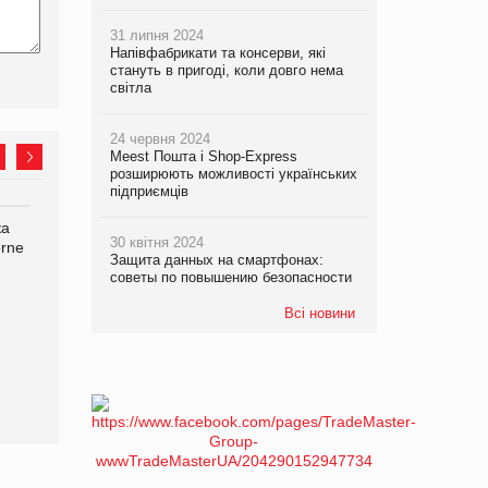
31 липня 2024
Напівфабрикати та консерви, які
стануть в пригоді, коли довго нема
світла
24 червня 2024
Meest Пошта і Shop-Express
розширюють можливості українських
підприємців
ка
Bosch заявила про повне
Смачна новинка для
30 квітня 2024
orne
знищення своєї продукції
хвостатих: у VARUS
Защита данных на смартфонах:
на складі після російської
з’явилися паучі Varto Paw
советы по повышению безопасности
атаки
expert від власної ТМ
Varto!
Всі новини