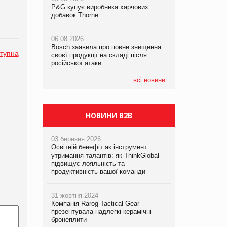
P&G купує виробника харчових
P&G купує виробника харчових
P&G купує виробника харчових
добавок Thorne
добавок Thorne
добавок Thorne
06.08.2026
06.08.2026
06.08.2026
Bosch заявила про повне знищення
Bosch заявила про повне знищення
Bosch заявила про повне знищення
тупна
своєї продукції на складі після
своєї продукції на складі після
своєї продукції на складі після
російської атаки
російської атаки
російської атаки
всі новини
НОВИНИ B2B
03 березня 2026
Освітній бенефіт як інструмент
утримання талантів: як ThinkGlobal
підвищує лояльність та
продуктивність вашої команди
31 жовтня 2024
Компанія Rarog Tactical Gear
презентувала надлегкі керамічні
бронеплити