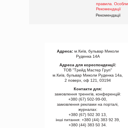
www.trademaster.ua.
правила. Особливості.
ії
Рекомендації
Адреса:
м.Київ, бульвар Миколи
Руденка 14А
Адреса для кореспонденції:
ТОВ "Tрейд Мастер Груп"
м.Київ, бульвар Миколи Руденка 14а,
2 поверх, оф 121, 03194
Контакти для:
замовлення треннгів, конференцій:
+380 (67) 502-99-00,
замовлення реклами на порталі,
журналах:
+380 (67) 502 30 13,
інші питання: +380 (44) 383 92 39,
+380 (44) 383 50 34.