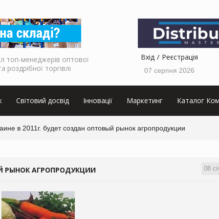
Вхід
Реєстрація
л топ-менеджерів оптової
та роздрібної торгівлі
07 серпня 2026
к
Світовий досвід
Інновації
Маркетинг
Каталог Ком
аине в 2011г. будет создан оптовый рынок агропродукции
08 сі
ВЫЙ РЫНОК АГРОПРОДУКЦИИ