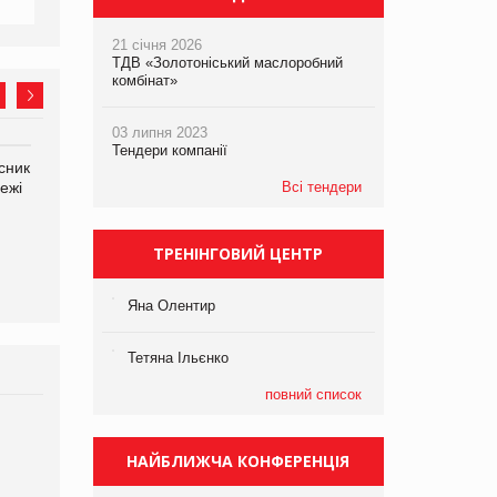
21 січня 2026
ТДВ «Золотоніський маслоробний
комбінат»
03 липня 2023
Тендери компанії
сник
Олексій Логачов-Михайлов
Яна Сараніна, директор
ежі
Файно маркет Директор
Всі тендери
компанії «УкраМарин»
департаменту з
виробництва
ТРЕНІНГОВИЙ ЦЕНТР
Яна Олентир
Тетяна Ільєнко
повний список
Брагина Людмила
Просування компанії на
НАЙБЛИЖЧА КОНФЕРЕНЦІЯ
порталі оптової та
роздрібної торгівлі