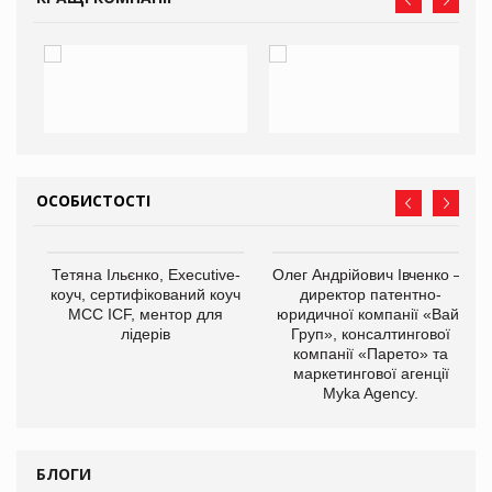
ОСОБИСТОСТІ
,
Тетяна Ільєнко, Executive-
Олег Андрійович Івченко —
ОВ
коуч, сертифікований коуч
директор патентно-
МСС ICF, ментор для
юридичної компанії «Вайз
лідерів
Груп», консалтингової
компанії «Парето» та
маркетингової агенції
Myka Agency.
БЛОГИ