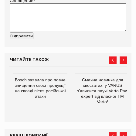
Сообщение
*
ЧИТАЙТЕ ТАКОЖ
 $1
Bosch заявила про повне
Смачна новинка для
знищення своєї продукції
хвостатих: у VARUS
на складі після російської
з’явилися паучі Varto Paw
атаки
expert від власної ТМ
Varto!
КРАЩІ КОМПАНІЇ