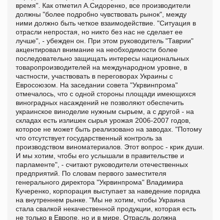
время". Как отметил А.Сидоренко, все производители
должны "более подробно чувствовать рынок", между
ними должно быть четкое взаимодействие. "Ситуация в
отрасли непростая, но никто без нас не сделает ее
лучше", - убежден он. При этом руководитель "Таврии"
акцентировал внимание на необходимости более
последовательно защищать интересы национальных
товаропроизводителей на международном уровне, в
частности, участвовать в переговорах Украины с
Евросоюзом. На заседании совета "Укрвинпрома"
отмечалось, что с одной стороны площади имеющихся
виноградных насаждений не позволяют обеспечить
украинское виноделие нужным сырьем, а с другой - на
складах есть излишек сырья урожая 2006-2007 годов,
которое не может быть реализовано на заводах. "Потому
что отсутствует государственный контроль за
производством виноматериалов. Этот вопрос - крик души.
И мы хотим, чтобы его услышали в правительстве и
парламенте", - считают руководители отечественных
предприятий. По словам первого заместителя
генерального директора "Укрвинпрома" Владимира
Кучеренко, корпорация выступает за наведение порядка
на внутреннем рынке. "Мы не хотим, чтобы Украина
стала свалкой некачественной продукции, которая есть
не только в Европе, но и в мире. Отрасль должна