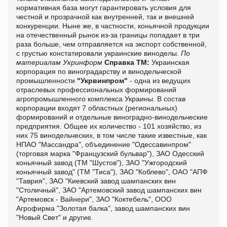
нормативная база могут гарантировать условия для
честной и прозрачной как внутренней, так и внешней
конкуренции. Ныне же, в частности, коньячной продукции
на отечественный рынок из-за границы попадает в три
раза больше, чем отправляется на экспорт собственной,
с грустью констатировали украинские виноделы.
По
материалам Укринформ
Справка ТМ:
Украинская
корпорация по виноградарству и винодельческой
промышленности
"Укрвинпром"
- одна из ведущих
отраслевых профессиональных формирований
агропромышленного комплекса Украины. В состав
корпорации входят 7 областных (региональных)
формирований и отдельные виноградно-винодельческие
предприятия. Общее их количество - 101 хозяйство, из
них 75 винодельческих, в том числе такие известные, как
НПАО "Массандра", объединение "Одессавинпром"
(торговая марка "Французский бульвар"), ЗАО Одесский
коньячный завод (ТМ "Шустов"), ЗАО "Ужгородский
коньячный завод" (ТМ "Тиса"), ЗАО "Коблево", ОАО "АПФ
"Таврия", ЗАО "Киевский завод шампанских вин
"Столичный", ЗАО "Артемовский завод шампанских вин
"Артемовск - Вайнери", ЗАО "Коктебель", ООО
Агрофирма "Золотая балка", завод шампанских вин
"Новый Свет" и другие.