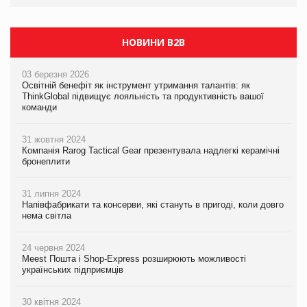
НОВИНИ B2B
03 березня 2026
Освітній бенефіт як інструмент утримання талантів: як
ThinkGlobal підвищує лояльність та продуктивність вашої
команди
31 жовтня 2024
Компанія Rarog Tactical Gear презентувала надлегкі керамічні
бронеплити
31 липня 2024
Напівфабрикати та консерви, які стануть в пригоді, коли довго
нема світла
24 червня 2024
Meest Пошта і Shop-Express розширюють можливості
українських підприємців
30 квітня 2024