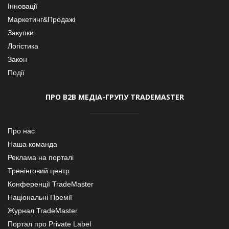
Інновації
Маркетинг&Продажі
Закупки
Логістика
Закон
Події
ПРО В2В МЕДІА-ГРУПУ TRADEMASTER
Про нас
Наша команда
Реклама на порталі
Тренінговий центр
Конференції TradeMaster
Національні Премії
Журнал TradeMaster
Портал про Private Label