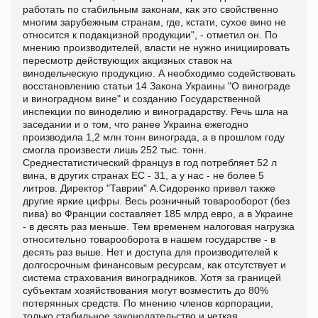
работать по стабильным законам, как это свойственно
многим зарубежным странам, где, кстати, сухое вино не
относится к подакцизной продукции", - отметил он. По
мнению производителей, власти не нужно инициировать
пересмотр действующих акцизных ставок на
винодельческую продукцию. А необходимо содействовать
восстановлению статьи 14 Закона Украины "О винограде
и виноградном вине" и созданию Государственной
инспекции по виноделию и виноградарству. Речь шла на
заседании и о том, что ранее Украина ежегодно
производила 1,2 млн тонн винограда, а в прошлом году
смогла произвести лишь 252 тыс. тонн.
Среднестатистический француз в год потребляет 52 л
вина, в других странах ЕС - 31, а у нас - не более 5
литров. Директор "Таврии" А.Сидоренко привел также
другие яркие цифры. Весь розничный товарооборот (без
пива) во Франции составляет 185 млрд евро, а в Украине
- в десять раз меньше. Тем временем налоговая нагрузка
относительно товарооборота в нашем государстве - в
десять раз выше. Нет и доступа для производителей к
долгосрочным финансовым ресурсам, как отсутствует и
система страхования виноградников. Хотя за границей
субъектам хозяйствования могут возместить до 80%
потерянных средств. По мнению членов корпорации,
только стабильное законодательство и четкая