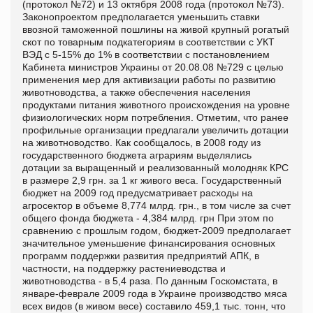
(протокол №72) и 13 октября 2008 года (протокол №73).
Законопроектом предполагается уменьшить ставки
ввозной таможенной пошлины на живой крупный рогатый
скот по товарным подкатегориям в соответствии с УКТ
ВЭД с 5-15% до 1% в соответствии с постановлением
Кабинета министров Украины от 20.08.08 №729 с целью
применения мер для активизации работы по развитию
животноводства, а также обеспечения населения
продуктами питания животного происхождения на уровне
физиологических норм потребления. Отметим, что ранее
профильные организации предлагали увеличить дотации
на животноводство. Как сообщалось, в 2008 году из
государственного бюджета аграриям выделялись
дотации за выращенный и реализованный молодняк КРС
в размере 2,9 грн. за 1 кг живого веса. Государственный
бюджет на 2009 год предусматривает расходы на
агросектор в объеме 8,774 млрд. грн., в том числе за счет
общего фонда бюджета - 4,384 млрд. грн При этом по
сравнению с прошлым годом, бюджет-2009 предполагает
значительное уменьшение финансирования основных
программ поддержки развития предприятий АПК, в
частности, на поддержку растениеводства и
животноводства - в 5,4 раза. По данным Госкомстата, в
январе-феврале 2009 года в Украине производство мяса
всех видов (в живом весе) составило 459,1 тыс. тонн, что