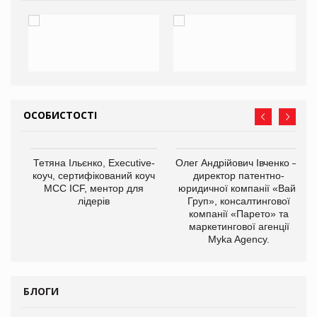
ОСОБИСТОСТІ
,
Тетяна Ільєнко, Executive-
Олег Андрійович Івченко —
ОВ
коуч, сертифікований коуч
директор патентно-
МСС ICF, ментор для
юридичної компанії «Вайз
лідерів
Груп», консалтингової
компанії «Парето» та
маркетингової агенції
Myka Agency.
БЛОГИ