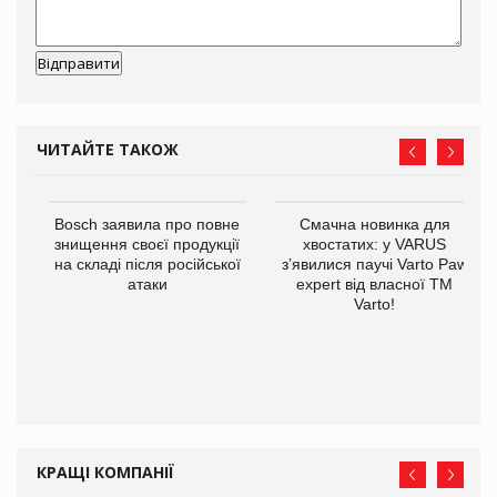
ЧИТАЙТЕ ТАКОЖ
Bosch заявила про повне
Смачна новинка для
знищення своєї продукції
хвостатих: у VARUS
на складі після російської
з’явилися паучі Varto Paw
атаки
expert від власної ТМ
Varto!
 $1
КРАЩІ КОМПАНІЇ