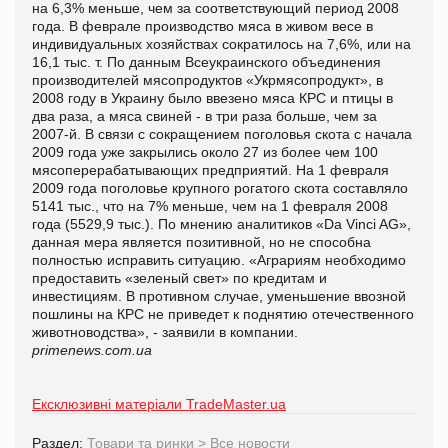
на 6,3% меньше, чем за соответствующий период 2008
года. В феврале производство мяса в живом весе в
индивидуальных хозяйствах сократилось на 7,6%, или на
16,1 тыс. т. По данным Всеукраинского объединения
производителей мясопродуктов «Укрмясопродукт», в
2008 году в Украину было ввезено мяса КРС и птицы в
два раза, а мяса свиней - в три раза больше, чем за
2007-й. В связи с сокращением поголовья скота с начала
2009 года уже закрылись около 27 из более чем 100
мясоперерабатывающих предприятий. На 1 февраля
2009 года поголовье крупного рогатого скота составляло
5141 тыс., что на 7% меньше, чем на 1 февраля 2008
года (5529,9 тыс.). По мнению аналитиков «Da Vinci AG»,
данная мера является позитивной, но не способна
полностью исправить ситуацию. «Аграриям необходимо
предоставить «зеленый свет» по кредитам и
инвестициям. В противном случае, уменьшение ввозной
пошлины на КРС не приведет к поднятию отечественного
животноводства», - заявили в компании.
primenews.com.ua
Ексклюзивні матеріали TradeMaster.ua
Раздел:
Товари та ринки
>
Все новости