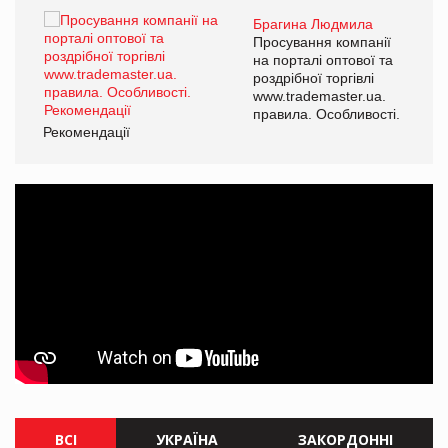
Брагина Людмила
ї
Просування компанії
а
на порталі оптової та
роздрібної торгівлі
www.trademaster.ua.
і.
правила. Особливості.
Рекомендації
Ре
ВСІ
УКРАЇНА
ЗАКОРДОННІ