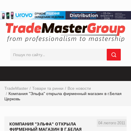
TradeMaster
Товари та ринки
Все новости
Компания "Эльфа" открыла фирменный магазин в г.Белая
Церковь
04 лютого 2011
КОМПАНИЯ "ЭЛЬФА" ОТКРЫЛА
ФИРМЕННЫЙ МАГАЗИН В Г.БЕЛАЯ