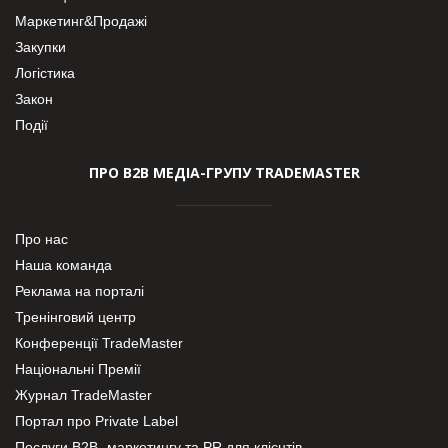
Маркетинг&Продажі
Закупки
Логістика
Закон
Події
ПРО В2В МЕДІА-ГРУПУ TRADEMASTER
Про нас
Наша команда
Реклама на порталі
Тренінговий центр
Конференції TradeMaster
Національні Премії
Журнал TradeMaster
Портал про Private Label
Послуги В2В- маркетингу та PR для клієнтів