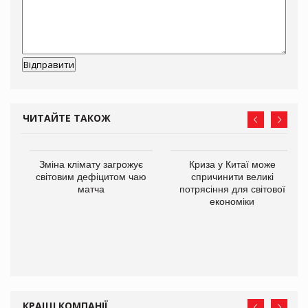
ЧИТАЙТЕ ТАКОЖ
Зміна клімату загрожує
Криза у Китаї може
ne
світовим дефіцитом чаю
спричинити великі
матча
потрясіння для світової
економіки
КРАЩІ КОМПАНІЇ