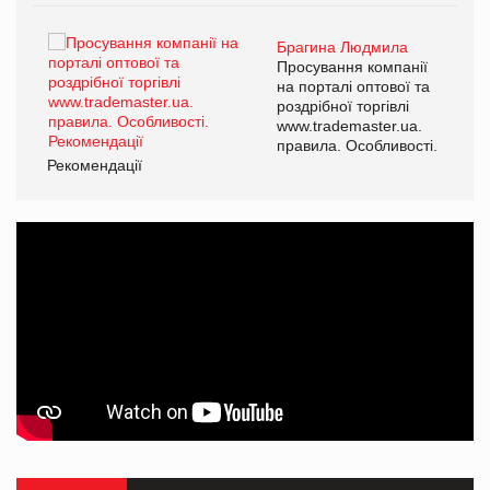
Брагина Людмила
ї
Просування компанії
а
на порталі оптової та
роздрібної торгівлі
www.trademaster.ua.
і.
правила. Особливості.
Рекомендації
Ре