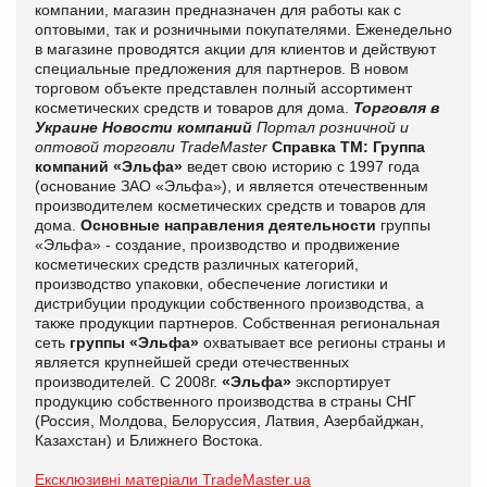
компании, магазин предназначен для работы как с
оптовыми, так и розничными покупателями. Еженедельно
в магазине проводятся акции для клиентов и действуют
специальные предложения для партнеров. В новом
торговом объекте представлен полный ассортимент
косметических средств и товаров для дома.
Торговля в
Украине
Новости компаний
Портал розничной и
оптовой торговли TradeMaster
Справка ТМ:
Группа
компаний «Эльфа»
ведет свою историю с 1997 года
(основание ЗАО «Эльфа»), и является отечественным
производителем косметических средств и товаров для
дома.
Основные направления деятельности
группы
«Эльфа» - создание, производство и продвижение
косметических средств различных категорий,
производство упаковки, обеспечение логистики и
дистрибуции продукции собственного производства, а
также продукции партнеров. Собственная региональная
сеть
группы «Эльфа»
охватывает все регионы страны и
является крупнейшей среди отечественных
производителей. С 2008г.
«Эльфа»
экспортирует
продукцию собственного производства в страны СНГ
(Россия, Молдова, Белоруссия, Латвия, Азербайджан,
Казахстан) и Ближнего Востока.
Ексклюзивні матеріали TradeMaster.ua