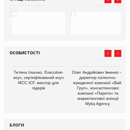
ОСОБИСТОСТІ
,
Тетяна Ільєнко, Executive-
Олег Андрійович Івченко —
ОВ
коуч, сертифікований коуч
директор патентно-
МСС ICF, ментор для
юридичної компанії «Вайз
лідерів
Груп», консалтингової
компанії «Парето» та
маркетингової агенції
Myka Agency.
БЛОГИ