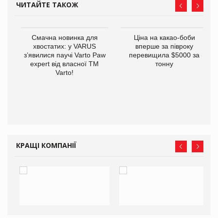
ЧИТАЙТЕ ТАКОЖ
у
Смачна новинка для
Ціна на какао-боби
хвостатих: у VARUS
вперше за півроку
з’явилися паучі Varto Paw
перевищила $5000 за
expert від власної ТМ
тонну
Varto!
КРАЩІ КОМПАНІЇ