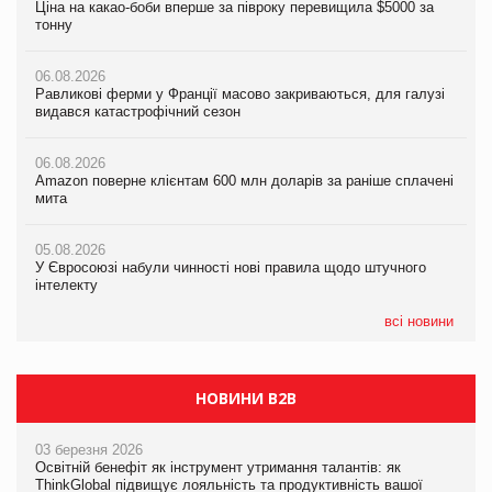
Ціна на какао-боби вперше за півроку перевищила $5000 за
Ціна на какао-боби вперше за півроку перевищила $5000 за
Равликові ферми у Франції масово закриваються, для галузі
тонну
тонну
видався катастрофічний сезон
06.08.2026
06.08.2026
06.08.2026
Равликові ферми у Франції масово закриваються, для галузі
Равликові ферми у Франції масово закриваються, для галузі
Amazon поверне клієнтам 600 млн доларів за раніше сплачені
видався катастрофічний сезон
видався катастрофічний сезон
мита
06.08.2026
06.08.2026
05.08.2026
Amazon поверне клієнтам 600 млн доларів за раніше сплачені
Amazon поверне клієнтам 600 млн доларів за раніше сплачені
У Євросоюзі набули чинності нові правила щодо штучного
мита
мита
інтелекту
05.08.2026
05.08.2026
05.08.2026
У Євросоюзі набули чинності нові правила щодо штучного
У Євросоюзі набули чинності нові правила щодо штучного
Рекламна платформа вимагає від Google компенсацію за
інтелекту
інтелекту
втрату 6,9 трлн рекламних показів
всі новини
НОВИНИ B2B
03 березня 2026
Освітній бенефіт як інструмент утримання талантів: як
ThinkGlobal підвищує лояльність та продуктивність вашої