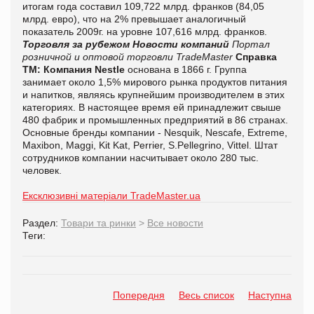
итогам года составил 109,722 млрд. франков (84,05
млрд. евро), что на 2% превышает аналогичный
показатель 2009г. на уровне 107,616 млрд. франков.
Торговля за рубежом
Новости компаний
Портал
розничной и оптовой торговли TradeMaster
Справка
ТМ:
Компания Nestle
основана в 1866 г. Группа
занимает около 1,5% мирового рынка продуктов питания
и напитков, являясь крупнейшим производителем в этих
категориях. В настоящее время ей принадлежит свыше
480 фабрик и промышленных предприятий в 86 странах.
Основные бренды компании - Nesquik, Nescafe, Extreme,
Maxibon, Maggi, Kit Kat, Perrier, S.Pellegrino, Vittel. Штат
сотрудников компании насчитывает около 280 тыс.
человек.
Ексклюзивні матеріали TradeMaster.ua
Раздел:
Товари та ринки
>
Все новости
Теги:
Попередня
Весь список
Наступна