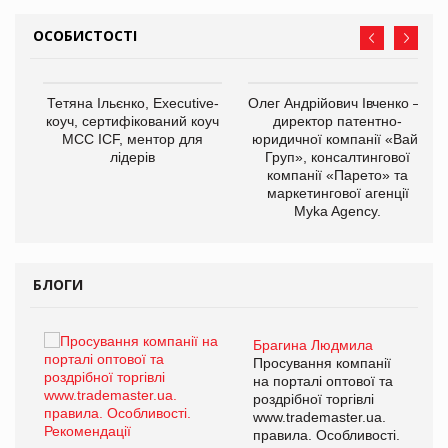
ОСОБИСТОСТІ
,
Тетяна Ільєнко, Executive-
Олег Андрійович Івченко —
ОВ
коуч, сертифікований коуч
директор патентно-
МСС ICF, ментор для
юридичної компанії «Вайз
лідерів
Груп», консалтингової
компанії «Парето» та
маркетингової агенції
Myka Agency.
БЛОГИ
Брагина Людмила
ї
Просування компанії
а
на порталі оптової та
роздрібної торгівлі
www.trademaster.ua.
і.
правила. Особливості.