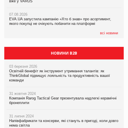
вже у VARUS
вже у VARUS
07.08.2026
Франція заборонила рекламні дзвінки без згоди клієнтів
07.08.2026
07.08.2026
EVA.UA запустила кампанію «Хто б знав» про асортимент,
EVA.UA запустила кампанію «Хто б знав» про асортимент,
якого покупці не очікують побачити на платформі
якого покупці не очікують побачити на платформі
всі новини
НОВИНИ B2B
03 березня 2026
Освітній бенефіт як інструмент утримання талантів: як
ThinkGlobal підвищує лояльність та продуктивність вашої
команди
31 жовтня 2024
Компанія Rarog Tactical Gear презентувала надлегкі керамічні
бронеплити
31 липня 2024
Напівфабрикати та консерви, які стануть в пригоді, коли довго
нема світла