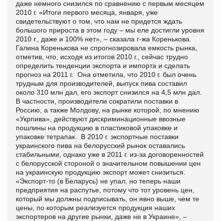
даже немного снизился по сравнению с первым месяцем
2010 г. «Итоги первого месяца, января, уже
свидетельствуют о том, что нам не придется ждать
большого прироста в этом году – мы еле достигли уровня
2010 г., даже и 100% нет», – сказала г-жа Коренькова.
Галина Коренькова не спрогнозировала емкость рынка,
отметив, что, исходя из итогов 2010 г., сейчас трудно
определить тенденции экспорта и импорта и сделать
прогноз на 2011 г. Она отметила, что 2010 г. был очень
трудным для производителей, выпуск пива составил
около 310 млн дал, его экспорт снизился на 4,5 млн дал.
В частности, производители сократили поставки в
Россию, а также Молдову, на рынке которой, по мнению
«Укрпива», действуют дискриминационные ввозные
пошлины на продукцию в пластиковой упаковке и
упаковке тетрапак. В 2010 г. экспортные поставки
украинского пива на белорусский рынок оставались
стабильными, однако уже в 2011 г. из-за договоренностей
с белорусской стороной о значительном повышении цен
на украинскую продукцию экспорт может снизиться.
«Экспорт-то (в Беларусь) не упал, но теперь наши
предприятия на распутье, потому что тот уровень цен,
который мы должны подписывать, он явно выше, чем те
цены, по которым реализуется продукция наших
экспортеров на другие рынки, даже не в Украине», –