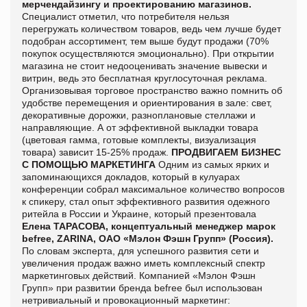
мерчендайзингу и проектированию магазинов.
Специалист отметил, что потребителя нельзя
перегружать количеством товаров, ведь чем лучше будет
подобран ассортимент, тем выше будут продажи (70%
покупок осуществляются эмоционально). При открытии
магазина не стоит недооценивать значение вывески и
витрин, ведь это бесплатная круглосуточная реклама.
Организовывая торговое пространство важно помнить об
удобстве перемещения и ориентирования в зале: свет,
декоративные дорожки, разноплановые стеллажи и
направляющие. А от эффективной выкладки товара
(цветовая гамма, готовые комплекты, визуализация
товара) зависит 15-25% продаж.
ПРОДВИГАЕМ БИЗНЕС
С ПОМОЩЬЮ МАРКЕТИНГА
Одним из самых ярких и
запоминающихся докладов, который в кулуарах
конференции собрал максимальное количество вопросов
к спикеру, стал опыт эффективного развития одежного
ритейла в России и Украине, который презентовала
Елена ТАРАСОВА, концептуальный менеджер марок
befree, ZARINA, ОАО «Мэлон Фэшн Групп» (Россия).
По словам эксперта, для успешного развития сети и
увеличения продаж важно иметь комплексный спектр
маркетинговых действий. Компанией «Мэлон Фэшн
Групп» при развитии бренда
befree был использован
нетривиальный и провокационный маркетинг: