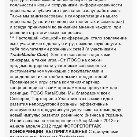
лояльности к новым сотрудникам, информированности
персонала и публичного признания заслуг работников.
Также мы заинтересованы в самореализации нашего
персонала (участие во внешних тренингах и семинарах)
и всегда принимаем во внимание мнение каждого, при
решении стратегических вопросов».
*** Настоящей «фишкой» конференции стало вовлечение
всех участников в деловую игру
, позволившую
ощутить
себя покупателями розничных сетей (и участниками
TradeMaster
Club
).
Sms
-
голосование
с оценками
спикерам, а также игра «От
ITOGO
на орехи»
продемонстрировали участникам современные
инструменты коммуникации с покупателями и
определения их потребительских предпочтений.
Провайдером игры стала компания-
партнер
конференции со своим программным продуктом для
розницы:
ITOGO
!
RetailSuite
. Мы благодарим всех
Спикеров, Партнеров и Участников за свежие идеи
развития непродуктовой розницы, эффективные
инструменты и продуктивную дискуссию, которые дадут
новый импульс развития розничного бизнеса в Украине.
И приглашаем на конференцию «
ShopMaster
-2012» в
начале апреля 2012 года!
ФОТОРЕПОРТАЖ
КОНФЕРЕНЦИИ
ВЫ ПРИГЛАШЕНЫ!
С наилучшими