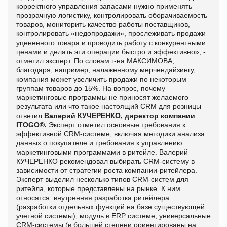
корректного управления запасами нужно применять
прозрачную логистику, контролировать оборачиваемость
товаров, мониторить качество работы поставщиков,
контролировать «недопродажи», прослеживать продажи
уцененного товара и проводить работу с конкурентными
ценами и делать эти операции быстро и эффективно», -
отметил эксперт. По словам г-на МАКСИМОВА,
благодаря, например, налаженному мерчендайзингу,
компания может увеличить продажи по некоторым
группам товаров до 15%. На вопрос, почему
маркетинговые программы не приносят желаемого
результата или что такое настоящий CRM для розницы –
ответил
Валерий КУЧЕРЕНКО, директор компании
ITOGO®.
Эксперт отметил основные требования к
эффективной CRM-системе, включая методики анализа
данных о покупателе и требования к управлению
маркетинговыми программами в ритейле. Валерий
КУЧЕРЕНКО рекомендовал выбирать CRM-систему в
зависимости от стратегии роста компании-ритейлера.
Эксперт выделил несколько типов CRM-систем для
ритейла, которые представлены на рынке. К ним
относятся: внутренняя разработка ритейлера
(разработки отдельных функций на базе существующей
учетной системы); модуль в ERP системе; универсальные
CRM-системы (в большей степени ориентированы на