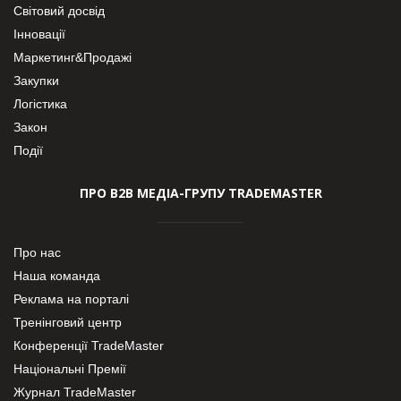
Світовий досвід
Інновації
Маркетинг&Продажі
Закупки
Логістика
Закон
Події
ПРО В2В МЕДІА-ГРУПУ TRADEMASTER
Про нас
Наша команда
Реклама на порталі
Тренінговий центр
Конференції TradeMaster
Національні Премії
Журнал TradeMaster