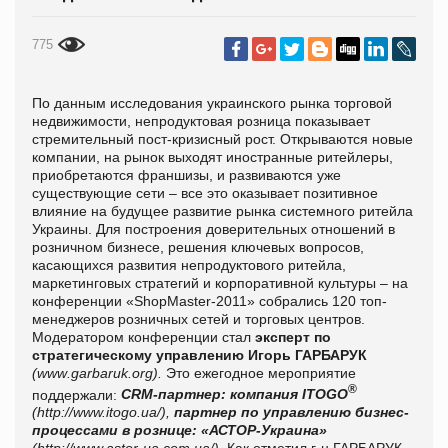
775
По
данны
м
исследования украинского рынка торговой
недвижимости, непродуктовая розница показывает
стремительный пост-кризисный рост. Открываются новые
компании, на рынок выходят иностранные ритейлеры,
приобретаются франшизы, и развиваются уже
существующие сети – все это оказывает позитивное
влияние на будущее развитие рынка системного ритейла
Украины. Для построения доверительных отношений в
розничном бизнесе, решения ключевых вопросов,
касающихся развития непродуктового ритейла,
маркетинговых стратегий и корпоративной культуры – на
конференции «
ShopMaster
-2011
»
собрал
и
сь 120 топ-
менеджеров розничных сетей и торговых центров.
Модератором конференции стал
эксперт по
стратегическому управлению Игорь ГАРБАРУК
(
www
.
garbaruk
.
org
).
Это ежегодное мероприятие
®
поддержали:
CRM-партнер: компания ITOGO
(
http://www.itogo.ua/),
партнер по управлению бизнес-
процессами в рознице: «АСТОР-Украина»