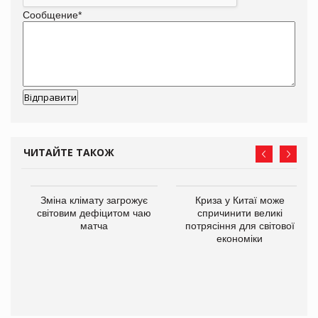
Сообщение
*
ЧИТАЙТЕ ТАКОЖ
Зміна клімату загрожує
Криза у Китаї може
ne
світовим дефіцитом чаю
спричинити великі
матча
потрясіння для світової
економіки