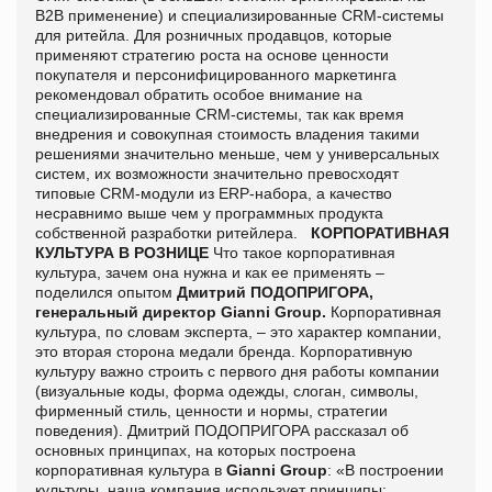
B2B применение) и специализированные CRM-системы
для ритейла. Для розничных продавцов, которые
применяют стратегию роста на основе ценности
покупателя и персонифицированного маркетинга
рекомендовал обратить особое внимание на
специализированные CRM-системы, так как время
внедрения и совокупная стоимость владения такими
решениями значительно меньше, чем у универсальных
систем, их возможности значительно превосходят
типовые CRM-модули из ERP-набора, а качество
несравнимо выше чем у программных продукта
собственной разработки ритейлера.
КОРПОРАТИВНАЯ
КУЛЬТУРА В РОЗНИЦЕ
Что такое корпоративная
культура, зачем она нужна и как ее применять –
поделился опытом
Дмитрий ПОДОПРИГОРА,
генеральный директор Gianni Group.
Корпоративная
культура, по словам эксперта, – это характер компании,
это вторая сторона медали бренда. Корпоративную
культуру важно строить с первого дня работы компании
(визуальные коды, форма одежды, слоган, символы,
фирменный стиль, ценности и нормы, стратегии
поведения). Дмитрий ПОДОПРИГОРА рассказал об
основных принципах, на которых построена
корпоративная культура в
Gianni Group
: «В построении
культуры, наша компания использует принципы: