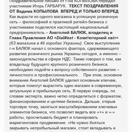
Поздравительное письмо от г-на КОПЫЛОВА передал
участникам Игорь ГАРБАРУК.
ТЕКСТ ПОЗДРАВЛЕНИЯ
ОТ Вадима КОПЫЛОВА
ВПЕРЕД И ТОЛЬКО ВПЕРЕД
Как вырасти из одного магазина в успешную розничную
сеть – философией и практикой ритейл-бизнеса с
участниками поделился настоящий национальный
предприниматель –
Анатолий БАЛЮК, владелец и
Глава Правления АО «
DіaWest
- Комп'ютерний світ»
(63 магазина в 46 городах Украины)
.
Свое выступление
г-н БАЛЮК начал с основного фактора, сдерживающего
развитие розничного рынка Украины сегодня, а именно –
законодательства в сфере НДС. Также говорил о том, как
владельцу будущего крупного розничного бизнеса
необходимо подойти к вопросу собственного развития –
личностного и профессионального. При этом, основное
внимание Анатолий БАЛЮК уделил основным ключам,
которые помогут вырастить один магазин в современную,
актуальную и прибыльную сеть. В первую очередь, по
словам эксперта, важно четко определиться с форматом,
финансированием и целями бизнеса. Дальше, открыв
торговую точку, заняться масштабированием ключевых
элементов бизнеса, что позволит видеть все «+» и «-»
работы, просчитывать бюджет и планировать
маркетинговое продвижение. «Не нужно бояться
закрывать неприбыльный магазин, стоит вкладывать и