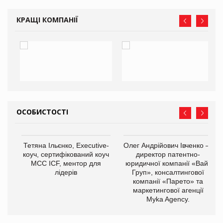
КРАЩІ КОМПАНІЇ
ОСОБИСТОСТІ
,
Тетяна Ільєнко, Executive-
Олег Андрійович Івченко —
ОВ
коуч, сертифікований коуч
директор патентно-
МСС ICF, ментор для
юридичної компанії «Вайз
лідерів
Груп», консалтингової
компанії «Парето» та
маркетингової агенції
Myka Agency.