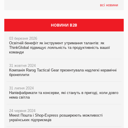
всі новини
НОВИНИ B2B
03 березня 2026
Освітній бенефіт як інструмент утримання талантів: як
ThinkGlobal підвищує лояльність та продуктивність вашої
команди
31 жовтня 2024
Компанія Rarog Tactical Gear презентувала надлегкі керамічні
бронеплити
31 липня 2024
Напівфабрикати та консерви, які стануть в пригоді, коли довго
нема світла
24 червня 2024
Meest Пошта і Shop-Express розширюють можливості
українських підприємців