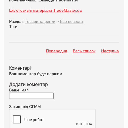
пожеланиями, Команда
TradeMaster
Ексклюзивні матеріали TradeMaster.ua
Раздел:
Товари та ринки
>
Все новости
Теги:
Попередня
Весь список
Наступна
Коментарі
Ваш коментар буде першим.
Додати коментар
Ваше імя
*
Захист від СПАМ