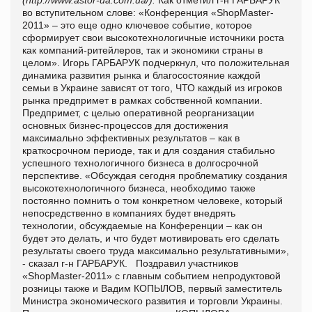
(
http://www.astor-ua.com.ua/).
Как отметил г-н ГАРБАРУК
во вступительном слове: «Конференция «ShopMaster-
2011» – это ещ
е
одно ключевое событие, которое
сформирует свои высокотехнологичные источники роста
как компаний-ритейлеров, так и экономики страны в
целом». Игорь ГАРБАРУК подчеркнул, что положительная
динамика развития рынка и благосостояние каждой
семьи в Украине зависят от того, ЧТО каждый из игроков
рынка предпримет в рамках собственной компании.
Предпримет, с целью оперативной реорганизации
основных бизнес-процессов для достижения
максимально эффективных результатов – как в
краткосрочном периоде, так и для создания стабильно
успешного технологичного бизнеса в долгосрочной
перспективе. «Обсуждая сегодня проблематику создания
высокотехнологичного бизнеса, необходимо также
постоянно помнить о том конкретном человеке, который
непосредственно в компаниях будет внедрять
технологии, обсуждаемые на Конференции – как он
будет это делать, и что будет мотивировать его сделать
результаты своего труда максимально результативными»,
- сказал г-н ГАРБАРУК.
Поздравил участников
«
ShopMaster
-2011» с главным событием непродуктовой
розницы также и Вадим КОПЫЛОВ, первый заместитель
Министра экономического развития и торговли Украины.