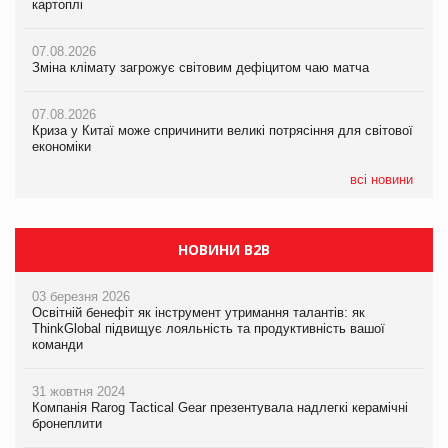
картоплі
картоплі
07.08.2026
07.08.2026
07.08.2026
Криза у Китаї може спричинити великі потрясіння для світової
Зміна клімату загрожує світовим дефіцитом чаю матча
Зміна клімату загрожує світовим дефіцитом чаю матча
економіки
07.08.2026
07.08.2026
07.08.2026
Криза у Китаї може спричинити великі потрясіння для світової
Криза у Китаї може спричинити великі потрясіння для світової
Kraft Heinz скоротила збиток у першому півріччі
економіки
економіки
всі новини
НОВИНИ B2B
03 березня 2026
Освітній бенефіт як інструмент утримання талантів: як
ThinkGlobal підвищує лояльність та продуктивність вашої
команди
31 жовтня 2024
Компанія Rarog Tactical Gear презентувала надлегкі керамічні
бронеплити