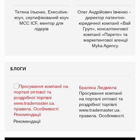
,
Тетяна Ільєнко, Executive-
Олег Андрійович Івченко —
ОВ
коуч, сертифікований коуч
директор патентно-
МСС ICF, ментор для
юридичної компанії «Вайз
лідерів
Груп», консалтингової
компанії «Парето» та
маркетингової агенції
Myka Agency.
БЛОГИ
Брагина Людмила
ї
Просування компанії
а
на порталі оптової та
роздрібної торгівлі
www.trademaster.ua.
і.
правила. Особливості.
Рекомендації
Ре