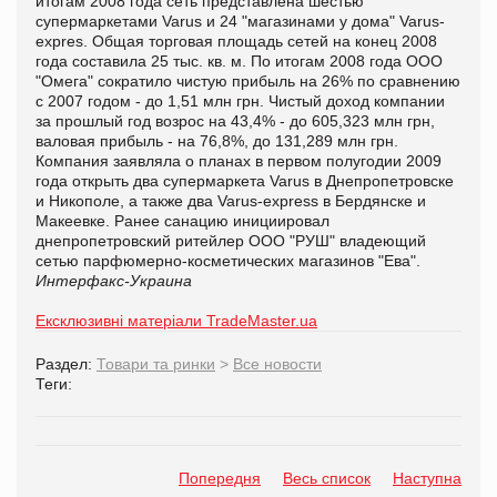
итогам 2008 года сеть представлена шестью
супермаркетами Varus и 24 "магазинами у дома" Varus-
expres. Общая торговая площадь сетей на конец 2008
года составила 25 тыс. кв. м. По итогам 2008 года ООО
"Омега" сократило чистую прибыль на 26% по сравнению
с 2007 годом - до 1,51 млн грн. Чистый доход компании
за прошлый год возрос на 43,4% - до 605,323 млн грн,
валовая прибыль - на 76,8%, до 131,289 млн грн.
Компания заявляла о планах в первом полугодии 2009
года открыть два супермаркета Varus в Днепропетровске
и Никополе, а также два Varus-express в Бердянске и
Макеевке. Ранее санацию инициировал
днепропетровский ритейлер ООО "РУШ" владеющий
сетью парфюмерно-косметических магазинов "Ева".
Интерфакс-Украина
Ексклюзивні матеріали TradeMaster.ua
Раздел:
Товари та ринки
>
Все новости
Теги:
Попередня
Весь список
Наступна