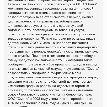
Татаринова. Как сообщили в пресс-службе ООО "Омега",
компания расценивает введение режима финансовой
санации в качестве оптимального решения, которое
позволит сохранить ее стабильность в период кризиса,
даст возможность направить высвободившиеся
финансовые ресурсы на оплату существующей
задолженности поставщикам за товары и услуги,
позволит возобновить регулярность и полноту поставок
товаров в магазины. "Режим санации не останавливает
деятельность ООО "Омега", а наоборот, позволяет
стабилизировать деятельность и сохранить партнерство с
поставщиками в период кризиса", - сказал представитель
пресс-службы. При этом в компании не назвали общую
сумму кредиторской заложенности. В компании также
сообщили, что еще в октябре прошлого года для выхода
из сложившейся кризисной ситуации руководство "Омега"
разработало и внедрило антикризисные меры,
предусматривающие оптимизацию и сокращение затрат,
закрытие магазинов с неприбыльной деятельностью,
изменение графика работы на отдельных торговых
объектах, согласование с поставщиками и изменение
условий поставок товаров и услуг на более льготные.
ООО "Омега" в 2008 году увеличило товарооборот на
49% по сравнению с 2007 годом - до 805 млн грн. По