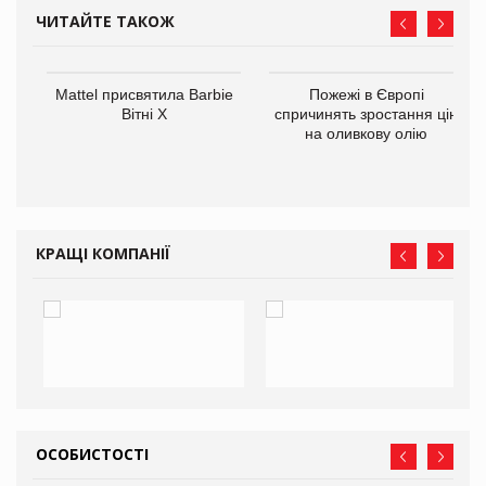
ЧИТАЙТЕ ТАКОЖ
Mattel присвятила Barbie
Пожежі в Європі
ції
Вітні Х
спричинять зростання цін
 до
на оливкову олію
КРАЩІ КОМПАНІЇ
ОСОБИСТОСТІ