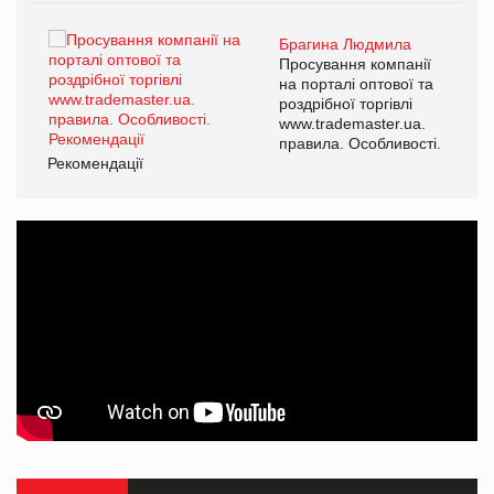
Брагина Людмила
ї
Просування компанії
а
на порталі оптової та
роздрібної торгівлі
www.trademaster.ua.
і.
правила. Особливості.
Рекомендації
Ре