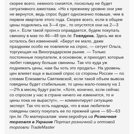
скорее всего, немного снизятся, поскольку не будет
ситуативного ажиотажа. «Но к прежнему уровню они уже
не вернутся, ведь спрос будет однозначно повыше, чем в
первом квартале этого года. Скорее всего, если в общем
цены поднялись на 3—4 грн., то опустятся они на 2—3
грн.». Если такой прогноз оправдается, будем покупать
свинину в мае по 46—48 грн./кг.
Говядина.
Здесь же все
осталось без изменений. «Берут ее мало, даже
праздники особо не повлияли на спрос, — сетует Ольга,
торгующая на Виноградарском рынке. — Только
постоянные покупатели, в основном, и приходят, которые
любят говядину больше свинины. Так что куда уж
поднимать цены, нам бы хоть это продать». На уровень
цен влияет еще и высокий спрос со стороны России — по
словам Елизаветы Святкивской, если такой объем вывоза
говядины будет стабильным, то цены мало-помалу на 1
—2% в месяц будут расти. «Хотя, конечно, если сейчас
со спросом у нас в стране ничего не изменится, то и
цены пока не вырастут», — комментирует ситуацию
эксперт. Так что есть надежда, что в мае любители
говядины смогу покупать ее по прежней цене — 60—63
грн./кг.
По материалам:
www.segodnya.ua
Розничная
торговля в Украине
Портал розничной и оптовой
торговли TradeMaster