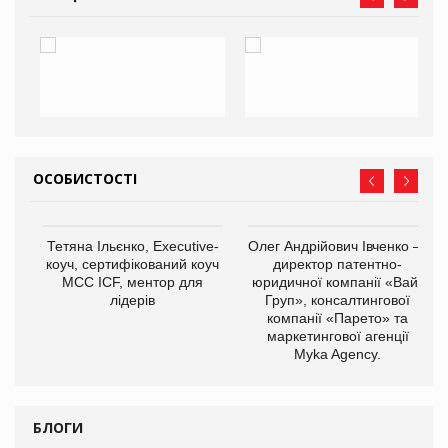
ОСОБИСТОСТІ
,
Тетяна Ільєнко, Executive-
Олег Андрійович Івченко —
ОВ
коуч, сертифікований коуч
директор патентно-
МСС ICF, ментор для
юридичної компанії «Вайз
лідерів
Груп», консалтингової
компанії «Парето» та
маркетингової агенції
Myka Agency.
БЛОГИ