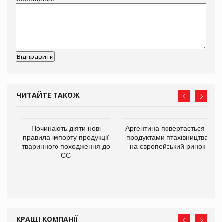
ЧИТАЙТЕ ТАКОЖ
в
Починають діяти нові
Аргентина повертається з
правила імпорту продукції
продуктами птахівництва
тваринного походження до
на європейський ринок
О:
ЄС
КРАЩІ КОМПАНІЇ