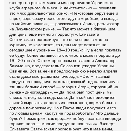
эксперт по рынкам мяса и мясопродуктов Украинского
клуба аграрного бизнеса. И действительно — покупали
это мясо довольно-таки бойко. «Некоторые берут еще и
впрок, ведь сразу после этого идут и «гробки», и выезды
на майские пикники, — рассказывает Ирина, реализатор
на Лукьяновском рынке. — Так что может в ближайшие
дни цены еще немного подрастут». Елизавета
Святкивская прогнозирует, что если спрос в мае на
курятину не изменится, то цены могут остаться на
сегодняшнем уровне — 18—19 грн./кг. Ну а если покупать
ее будут более активно, то стоимость может подрасти до
19—20 грн./кг. С этим прогнозом согласен и Александр
Бакуменко, председатель Союза птицеводов Украины.
Свинина.
Вот за ней в предпоследнюю неделю апреля
стали даже выстраиваться очереди. «Это ж главный
продукт на праздничном столе, каждый год на свинину в
эти дни большой спрос! — говорит Игорь, торгующий на
рынке «Виноградарь». — Да, пока был пост, цены мы
снижали, покупали ведь мало. Да и сейчас приходится
свиней вырезать, держать их невыгодно, корма больно
дорогие по-прежнему. Но к Пасхе люди покупают мясо
по любым ценам, как тут не подзаработать? Что дальше
будет? Посмотрим, как продажи пойдут, все-таки впереди
горячая пора — многие поедут на шашлыки». Эксперт
Елизавета Святкивская прогнозирует, что в мае цены,