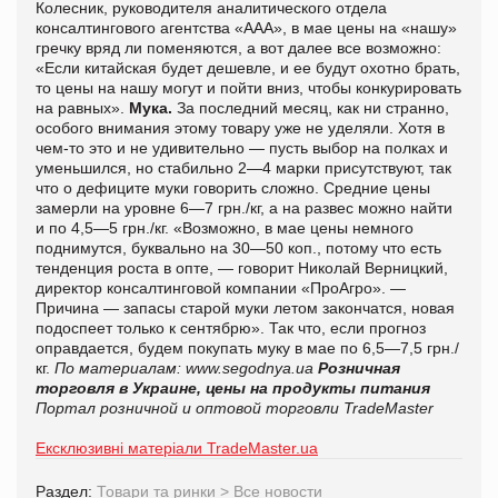
Колесник, руководителя аналитического отдела
консалтингового агентства «ААА», в мае цены на «нашу»
гречку вряд ли поменяются, а вот далее все возможно:
«Если китайская будет дешевле, и ее будут охотно брать,
то цены на нашу могут и пойти вниз, чтобы конкурировать
на равных».
Мука.
За последний месяц, как ни странно,
особого внимания этому товару уже не уделяли. Хотя в
чем-то это и не удивительно — пусть выбор на полках и
уменьшился, но стабильно 2—4 марки присутствуют, так
что о дефиците муки говорить сложно. Средние цены
замерли на уровне 6—7 грн./кг, а на развес можно найти
и по 4,5—5 грн./кг. «Возможно, в мае цены немного
поднимутся, буквально на 30—50 коп., потому что есть
тенденция роста в опте, — говорит Николай Верницкий,
директор консалтинговой компании «ПроАгро». —
Причина — запасы старой муки летом закончатся, новая
подоспеет только к сентябрю». Так что, если прогноз
оправдается, будем покупать муку в мае по 6,5—7,5 грн./
кг.
По материалам:
www.segodnya.ua
Розничная
торговля в Украине, цены на продукты питания
Портал розничной и оптовой торговли TradeMaster
Ексклюзивні матеріали TradeMaster.ua
Раздел:
Товари та ринки
>
Все новости