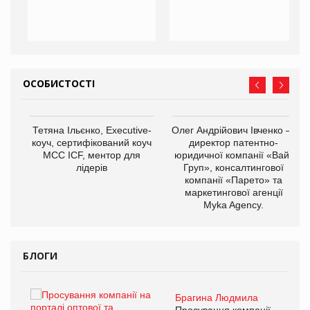
ОСОБИСТОСТІ
,
Тетяна Ільєнко, Executive-
Олег Андрійович Івченко —
ОВ
коуч, сертифікований коуч
директор патентно-
МСС ICF, ментор для
юридичної компанії «Вайз
лідерів
Груп», консалтингової
компанії «Парето» та
маркетингової агенції
Myka Agency.
БЛОГИ
Брагина Людмила
ї
Просування компанії