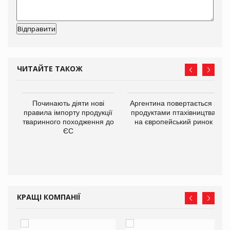
ЧИТАЙТЕ ТАКОЖ
в
Починають діяти нові
Аргентина повертається з
правила імпорту продукції
продуктами птахівництва
тваринного походження до
на європейський ринок
О:
ЄС
КРАЩІ КОМПАНІЇ