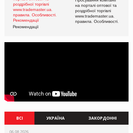
а
на порталі оптової та
роздрібної торгівлі
www.trademaster.ua.
і.
правила. Особливості.
Рекомендації
Ре
ВСІ
УКРАЇНА
ЗАКОРДОННІ
06.08.2026
06.08.2026
06.08.2026