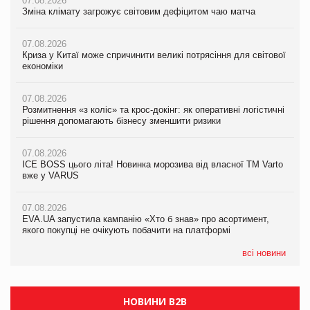
07.08.2026
07.08.2026
07.08.2026
Зміна клімату загрожує світовим дефіцитом чаю матча
Зміна клімату загрожує світовим дефіцитом чаю матча
Зміна клімату загрожує світовим дефіцитом чаю матча
07.08.2026
07.08.2026
07.08.2026
Криза у Китаї може спричинити великі потрясіння для світової
Криза у Китаї може спричинити великі потрясіння для світової
Криза у Китаї може спричинити великі потрясіння для світової
економіки
економіки
економіки
07.08.2026
07.08.2026
07.08.2026
Розмитнення «з коліс» та крос-докінг: як оперативні логістичні
Розмитнення «з коліс» та крос-докінг: як оперативні логістичні
Kraft Heinz скоротила збиток у першому півріччі
рішення допомагають бізнесу зменшити ризики
рішення допомагають бізнесу зменшити ризики
07.08.2026
07.08.2026
07.08.2026
Продажі Hugo Boss впали на 9%
ICE BOSS цього літа! Новинка морозива від власної ТМ Varto
ICE BOSS цього літа! Новинка морозива від власної ТМ Varto
вже у VARUS
вже у VARUS
07.08.2026
Франція заборонила рекламні дзвінки без згоди клієнтів
07.08.2026
07.08.2026
EVA.UA запустила кампанію «Хто б знав» про асортимент,
EVA.UA запустила кампанію «Хто б знав» про асортимент,
якого покупці не очікують побачити на платформі
якого покупці не очікують побачити на платформі
всі новини
НОВИНИ B2B