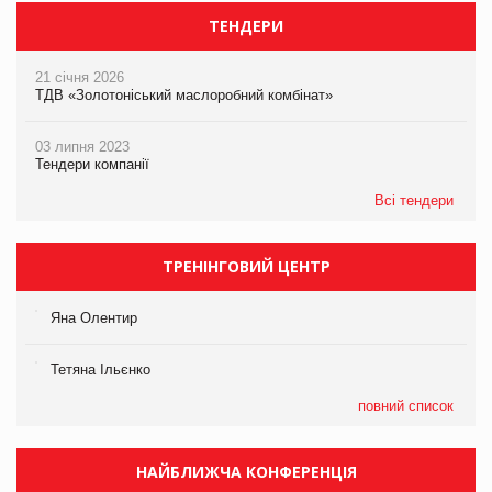
ТЕНДЕРИ
21 січня 2026
ТДВ «Золотоніський маслоробний комбінат»
03 липня 2023
Тендери компанії
Всі тендери
ТРЕНІНГОВИЙ ЦЕНТР
Яна Олентир
Тетяна Ільєнко
повний список
НАЙБЛИЖЧА КОНФЕРЕНЦІЯ