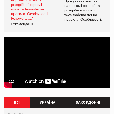
ї
Просування компанії
а
на порталі оптової та
роздрібної торгівлі
www.trademaster.ua.
і.
правила. Особливості.
Рекомендації
Ре
ВСІ
УКРАЇНА
ЗАКОРДОННІ