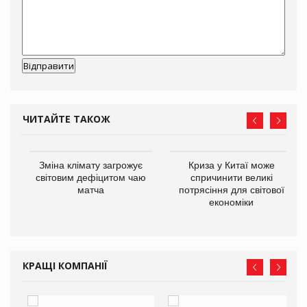
ЧИТАЙТЕ ТАКОЖ
Зміна клімату загрожує
Криза у Китаї може
ne
світовим дефіцитом чаю
спричинити великі
матча
потрясіння для світової
економіки
КРАЩІ КОМПАНІЇ