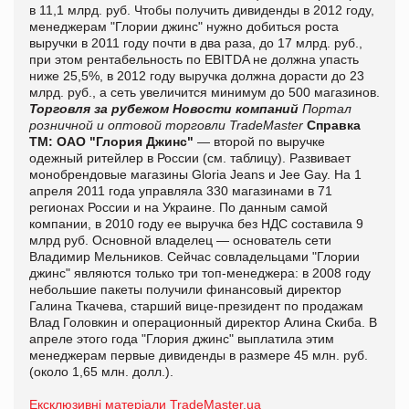
в 11,1 млрд. руб. Чтобы получить дивиденды в 2012 году,
менеджерам "Глории джинс" нужно добиться роста
выручки в 2011 году почти в два раза, до 17 млрд. руб.,
при этом рентабельность по EBITDA не должна упасть
ниже 25,5%, в 2012 году выручка должна дорасти до 23
млрд. руб., а сеть увеличится минимум до 500 магазинов.
Торговля за рубежом
Новости компаний
Портал
розничной и оптовой торговли TradeMaster
Справка
ТМ:
ОАО "Глория Джинс"
— второй по выручке
одежный ритейлер в России (см. таблицу). Развивает
монобрендовые магазины Gloria Jeans и Jee Gay. На 1
апреля 2011 года управляла 330 магазинами в 71
регионах России и на Украине. По данным самой
компании, в 2010 году ее выручка без НДС составила 9
млрд руб. Основной владелец — основатель сети
Владимир Мельников. Сейчас совладельцами "Глории
джинс" являются только три топ-менеджера: в 2008 году
небольшие пакеты получили финансовый директор
Галина Ткачева, старший вице-президент по продажам
Влад Головкин и операционный директор Алина Скиба. В
апреле этого года "Глория джинс" выплатила этим
менеджерам первые дивиденды в размере 45 млн. руб.
(около 1,65 млн. долл.).
Ексклюзивні матеріали TradeMaster.ua