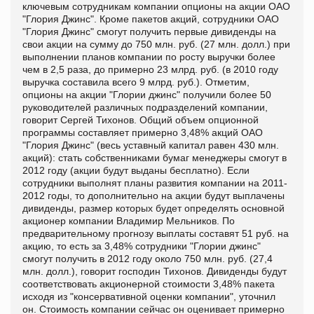
ключевым сотрудникам компании опционы на акции ОАО
"Глория Джинс". Кроме пакетов акций, сотрудники ОАО
"Глория Джинс" смогут получить первые дивиденды на
свои акции на сумму до 750 млн. руб. (27 млн. долл.) при
выполнении планов компании по росту выручки более
чем в 2,5 раза, до примерно 23 млрд. руб. (в 2010 году
выручка составила всего 9 млрд. руб.). Отметим,
опционы на акции "Глории джинс" получили более 50
руководителей различных подразделений компании,
говорит Сергей Тихонов. Общий объем опционной
программы составляет примерно 3,48% акций ОАО
"Глория Джинс" (весь уставный капитал равен 430 млн.
акций): стать собственниками бумаг менеджеры смогут в
2012 году (акции будут выданы бесплатно). Если
сотрудники выполнят планы развития компании на 2011-
2012 годы, то дополнительно на акции будут выплачены
дивиденды, размер которых будет определять основной
акционер компании Владимир Мельников. По
предварительному прогнозу выплаты составят 51 руб. на
акцию, то есть за 3,48% сотрудники "Глории джинс"
смогут получить в 2012 году около 750 млн. руб. (27,4
млн. долл.), говорит господин Тихонов. Дивиденды будут
соответствовать акционерной стоимости 3,48% пакета
исходя из "консервативной оценки компании", уточнил
он. Стоимость компании сейчас он оценивает примерно