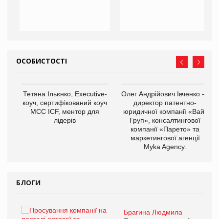
ОСОБИСТОСТІ
Тетяна Ільєнко, Executive-
Олег Андрійович Івченко —
коуч, сертифікований коуч
директор патентно-
МСС ICF, ментор для
юридичної компанії «Вайз
лідерів
Груп», консалтингової
компанії «Парето» та
маркетингової агенції
,
Myka Agency.
ОВ
БЛОГИ
Брагина Людмила