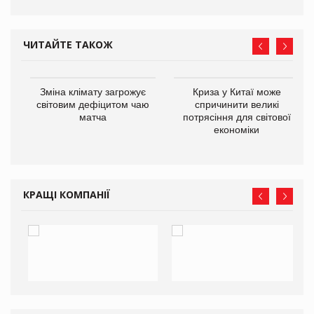
ЧИТАЙТЕ ТАКОЖ
Зміна клімату загрожує
Криза у Китаї може
ne
світовим дефіцитом чаю
спричинити великі
матча
потрясіння для світової
економіки
КРАЩІ КОМПАНІЇ