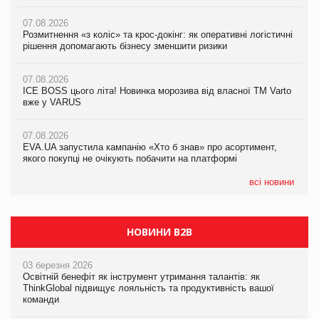
07.08.2026
07.08.2026
07.08.2026
Розмитнення «з коліс» та крос-докінг: як оперативні логістичні
Розмитнення «з коліс» та крос-докінг: як оперативні логістичні
Kraft Heinz скоротила збиток у першому півріччі
рішення допомагають бізнесу зменшити ризики
рішення допомагають бізнесу зменшити ризики
07.08.2026
07.08.2026
07.08.2026
Продажі Hugo Boss впали на 9%
ICE BOSS цього літа! Новинка морозива від власної ТМ Varto
ICE BOSS цього літа! Новинка морозива від власної ТМ Varto
вже у VARUS
вже у VARUS
07.08.2026
Франція заборонила рекламні дзвінки без згоди клієнтів
07.08.2026
07.08.2026
EVA.UA запустила кампанію «Хто б знав» про асортимент,
EVA.UA запустила кампанію «Хто б знав» про асортимент,
якого покупці не очікують побачити на платформі
якого покупці не очікують побачити на платформі
всі новини
НОВИНИ B2B
03 березня 2026
Освітній бенефіт як інструмент утримання талантів: як
ThinkGlobal підвищує лояльність та продуктивність вашої
команди