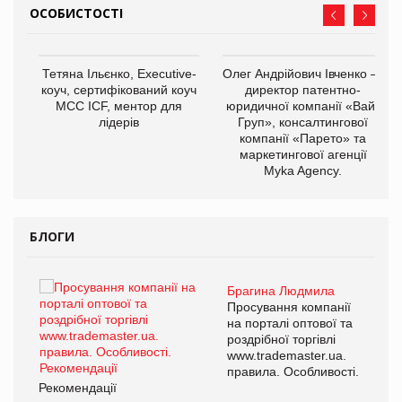
ОСОБИСТОСТІ
,
Тетяна Ільєнко, Executive-
Олег Андрійович Івченко —
ОВ
коуч, сертифікований коуч
директор патентно-
МСС ICF, ментор для
юридичної компанії «Вайз
лідерів
Груп», консалтингової
компанії «Парето» та
маркетингової агенції
Myka Agency.
БЛОГИ
Брагина Людмила
ї
Просування компанії
а
на порталі оптової та
роздрібної торгівлі
www.trademaster.ua.
і.
правила. Особливості.
Рекомендації
Ре