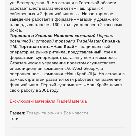
ул. Белгородская, 9. На сегодня в Ровенской области
работает шесть магазинов сети «Наш Край»: 4
собственных и 2
франчайзинговых
.
Новое торговое
заведение работает в формате «магазин у дома», его
площадь составляет 160 кв. м., установлено 2 кассовых
бокса.
Торговля в Украине
Новости компаний
Портал
розничной и оптовой торговли TradeMaster
Справка
ТМ:
Торговая сеть «Наш Край»
- национальный
оператор на рынке
ритейла
, представленный тремя
форматами: супермаркет, магазин у дома и экспресс.
Стратегическое управление проектом осуществляет
инвестиционная компания «
VolWest
Group
», а
операционное – компания «Наш Край-ЛЦ». На сегодня в
рамках стратегии развития сети
работает
направление
франчайзинга. Первый супермаркет «Наш Край» начал
свою работу в 2001 году.
Ексклюзивні матеріали TradeMaster.ua
Раздел:
Товари та ринки
>
Все новости
Теги: