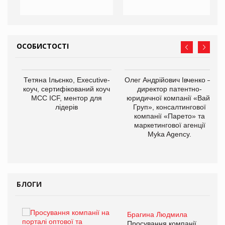
ОСОБИСТОСТІ
,
Тетяна Ільєнко, Executive-
Олег Андрійович Івченко —
ОВ
коуч, сертифікований коуч
директор патентно-
МСС ICF, ментор для
юридичної компанії «Вайз
лідерів
Груп», консалтингової
компанії «Парето» та
маркетингової агенції
Myka Agency.
БЛОГИ
Брагина Людмила
ї
Просування компанії