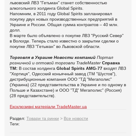
львовский ЛВЗ "Гетьман" станет собственностью
алкогольного холдинга Global Spirits.
Напомним, в 2011 году Global Spirits запланировал
покупку двух новых производственных предприятий в
Украине и России. Общая сумма контрактов – 40 млн.
долл.
В марте было объявлено о покупке ЛВЗ "Русский Север"
в Вологде. Теперь стало известно о закрытии сделки о
покупке ЛВЗ "Гетьман" во Львовской области.
Торговля в Украине
Новости компаний
Портал
розничной и оптовой торговли TradeMaster
Справка
ТМ:
В состав холдинга
Global Spirits
AMG-77
входят ЛВЗ
"Хортиця", Одесский коньячный завод (ТМ "Шустов"),
дистрибуционные компания ООО "ТД "Мегаполис"
(Украина) (22 представительства в Украине и по одному в
Польше и Казахстане) и ООО "ТД" Мегаполис" (Россия)
(28 представительств).
Ексклюзивні матеріали TradeMaster.ua
Раздел:
Товари та ринки
>
Все новости
Теги: