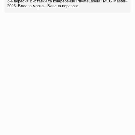
3-4 вересня Виставки та конференції PrivateLabel&FMCG Master-
2026: Власна марка - Власна перевага