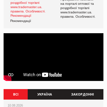
а
на порталі оптової та
роздрібної торгівлі
www.trademaster.ua.
і.
правила. Особливості.
Рекомендації
Ре
ВСІ
УКРАЇНА
ЗАКОРДОННІ
10.08.2026
10.08.2026
10.08.2026