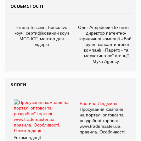
ОСОБИСТОСТІ
Тетяна Ільєнко, Executive-
Олег Андрійович Івченко —
коуч, сертифікований коуч
директор патентно-
МСС ICF, ментор для
юридичної компанії «Вайз
лідерів
Груп», консалтингової
компанії «Парето» та
маркетингової агенції
Myka Agency.
БЛОГИ
Брагина Людмила
Просування компанії
на порталі оптової та
роздрібної торгівлі
www.trademaster.ua.
правила. Особливості.
Рекомендації