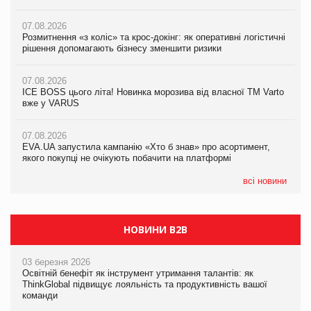
07.08.2026
07.08.2026
07.08.2026
Розмитнення «з коліс» та крос-докінг: як оперативні логістичні
Розмитнення «з коліс» та крос-докінг: як оперативні логістичні
Kraft Heinz скоротила збиток у першому півріччі
рішення допомагають бізнесу зменшити ризики
рішення допомагають бізнесу зменшити ризики
07.08.2026
07.08.2026
07.08.2026
Продажі Hugo Boss впали на 9%
ICE BOSS цього літа! Новинка морозива від власної ТМ Varto
ICE BOSS цього літа! Новинка морозива від власної ТМ Varto
вже у VARUS
вже у VARUS
07.08.2026
Франція заборонила рекламні дзвінки без згоди клієнтів
07.08.2026
07.08.2026
EVA.UA запустила кампанію «Хто б знав» про асортимент,
EVA.UA запустила кампанію «Хто б знав» про асортимент,
якого покупці не очікують побачити на платформі
якого покупці не очікують побачити на платформі
всі новини
НОВИНИ B2B
03 березня 2026
Освітній бенефіт як інструмент утримання талантів: як
ThinkGlobal підвищує лояльність та продуктивність вашої
команди