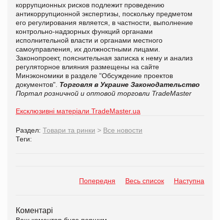
коррупционных рисков подлежит проведению
антикоррупционной экспертизы, поскольку предметом
его регулирования является, в частности, выполнение
контрольно-надзорных функций органами
исполнительной власти и органами местного
самоуправления, их должностными лицами.
Законопроект, пояснительная записка к нему и анализ
регуляторное влияния размещены на сайте
Минэкономики в разделе "Обсуждение проектов
документов".
Торговля в Украине
Законодательство
Портал розничной и оптовой торговли TradeMaster
Ексклюзивні матеріали TradeMaster.ua
Раздел:
Товари та ринки
>
Все новости
Теги:
Попередня
Весь список
Наступна
Коментарі
Ваш коментар буде першим.