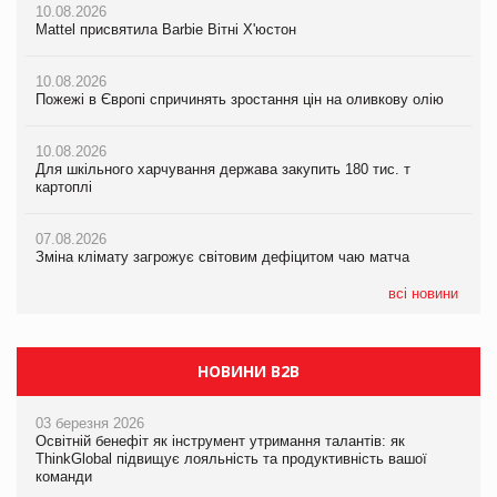
10.08.2026
10.08.2026
Пожежі в Європі спричинять зростання цін на оливкову олію
Mattel присвятила Barbie Вітні Х'юстон
Mattel присвятила Barbie Вітні Х'юстон
07.08.2026
10.08.2026
10.08.2026
Зміна клімату загрожує світовим дефіцитом чаю матча
Пожежі в Європі спричинять зростання цін на оливкову олію
Пожежі в Європі спричинять зростання цін на оливкову олію
07.08.2026
10.08.2026
10.08.2026
Криза у Китаї може спричинити великі потрясіння для світової
Для шкільного харчування держава закупить 180 тис. т
Для шкільного харчування держава закупить 180 тис. т
економіки
картоплі
картоплі
07.08.2026
07.08.2026
07.08.2026
Kraft Heinz скоротила збиток у першому півріччі
Зміна клімату загрожує світовим дефіцитом чаю матча
Зміна клімату загрожує світовим дефіцитом чаю матча
всі новини
НОВИНИ B2B
03 березня 2026
Освітній бенефіт як інструмент утримання талантів: як
ThinkGlobal підвищує лояльність та продуктивність вашої
команди