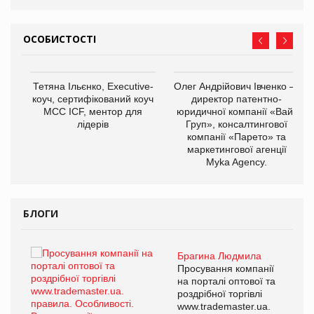
ОСОБИСТОСТІ
,
Тетяна Ільєнко, Executive-
Олег Андрійович Івченко —
ОВ
коуч, сертифікований коуч
директор патентно-
МСС ICF, ментор для
юридичної компанії «Вайз
лідерів
Груп», консалтингової
компанії «Парето» та
маркетингової агенції
Myka Agency.
БЛОГИ
Брагина Людмила
ї
Просування компанії
а
на порталі оптової та
роздрібної торгівлі
www.trademaster.ua.