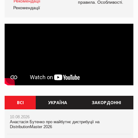
і.
правила. Особливості.
Рекомендації
Ре
ВСІ
УКРАЇНА
ЗАКОРДОННІ
10.08.2026
10.08.2026
10.08.2026
Анастасія Бутенко про майбутнє дистрибуції на
Анастасія Бутенко про майбутнє дистрибуції на
Mattel присвятила Barbie Вітні Х'юстон
DistributionMaster 2026
DistributionMaster 2026
10.08.2026