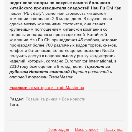
ведет переговоры по покупке самого большого
китайского производителя сладостей Hsu Fu Chi
Как
пишет "РБК daily", рыночная стоимость китайской
компании составляет 2,6 млрд. долл. В случае, если
сделка между компаниями состоится, она станет
крупнейшим поглощением китайской компании со
стороны иностранных производителей. Китайской
компании Hsu Fu Chi принадлежат 45 фабрик, которые
производят более 700 различных видов тортов, снэков,
конфет и батончиков. Ее поглощение позволит
Nestle
получить доступ к национальному рынку кондитерских
изделий, который, согласно Euromonitor International, в
2010 году был оценен в 6 млрд. долл.
Торговля за
рубежом
Новости компаний
Портал розничной и
оптовой торговли TradeMaster
Ексклюзивні матеріали TradeMaster.ua
Раздел:
Товари та ринки
>
Все новости
Теги:
Попередня
Весь список
Наступна