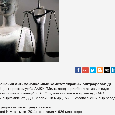
зрешения Антимонопольный комитет Украины оштрафовал ДП
щает пресс-служба АМКУ, "Милкиленд" приобрел активы в виде
отопский молзавод", ОАО "Глуховский маслосырзавод", ОАО
 сыркомбинат", ДП "Молочный мир", ЗАО "Белопольский сыр завод
трацию активов предоставлено.
d N.V. в I-м кв. 2011г. составил 4,926 млн. евро.