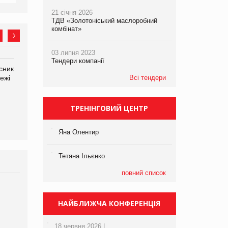
21 січня 2026
ТДВ «Золотоніський маслоробний
комбінат»
03 липня 2023
Тендери компанії
сник
Олексій Логачов-Михайлов
Яна Сараніна, директор
ежі
Файно маркет Директор
Всі тендери
компанії «УкраМарин»
департаменту з
виробництва
ТРЕНІНГОВИЙ ЦЕНТР
Яна Олентир
Тетяна Ільєнко
повний список
Брагина Людмила
Просування компанії на
НАЙБЛИЖЧА КОНФЕРЕНЦІЯ
порталі оптової та
роздрібної торгівлі
18 червня 2026 |