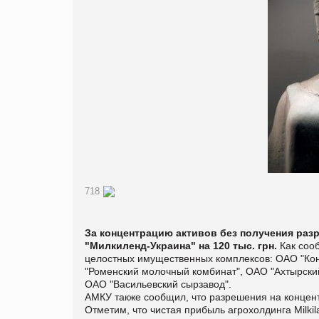
718
За концентрацию активов без получения ра
"Милкиленд-Украина" на 120 тыс. грн.
Как сооб
целостных имущественных комплексов: ОАО "Кон
"Роменский молочный комбинат", ОАО "Ахтырский
ОАО "Васильевский сырзавод".
АМКУ также сообщил, что разрешения на концен
Отметим, что чистая прибыль агрохолдинга Milkilan