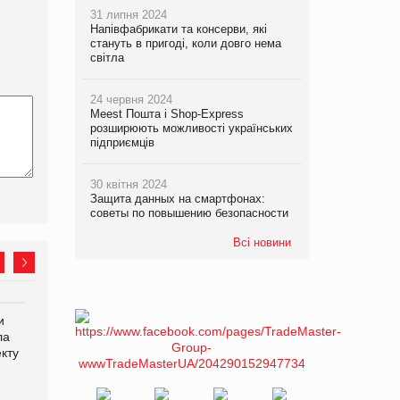
31 липня 2024
Напівфабрикати та консерви, які
стануть в пригоді, коли довго нема
світла
24 червня 2024
Meest Пошта і Shop-Express
розширюють можливості українських
підприємців
30 квітня 2024
Защита данных на смартфонах:
советы по повышению безопасности
Всі новини
и
Рекламна платформа
Мережа супермаркетів
ла
вимагає від Google
VARUS купує мережу
кту
компенсацію за втрату 6,9
магазинів формату
трлн рекламних показів
convenience store КОЛО:
об’єднана компанія