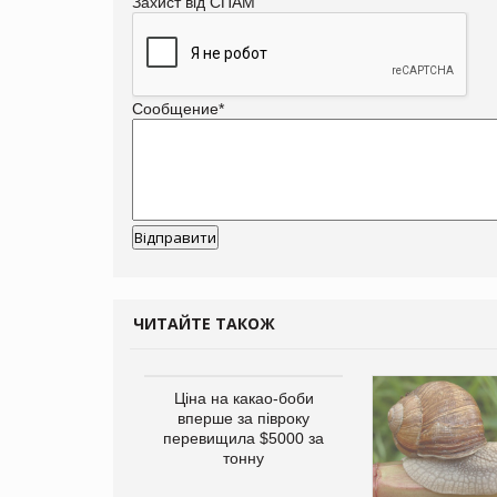
Захист від СПАМ
Сообщение
*
ЧИТАЙТЕ ТАКОЖ
eca обговорює
Ціна на какао-боби
льшу угоду
вперше за півроку
ятиліття
перевищила $5000 за
тонну