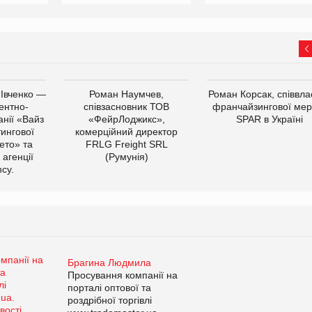
 Івченко —
Роман Наумчев,
Роман Корсак, співвла
ентно-
співзасновник ТОВ
франчайзингової мер
нії «Вайз
«ФейрЛоджикс»,
SPAR в Україні
тингової
комерційний директор
ето» та
FRLG Freight SRL
 агенції
(Румунія)
cy.
Брагина Людмила
Просування компанії на
порталі оптової та
роздрібної торгівлі