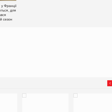
 у Франції
ться, для
ався
й сезон