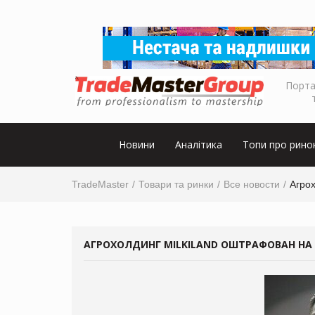
Порта
Новини
Аналітика
Топи про рино
TradeMaster
Товари та ринки
Все новости
Агрох
АГРОХОЛДИНГ MILKILAND ОШТРАФОВАН НА 1