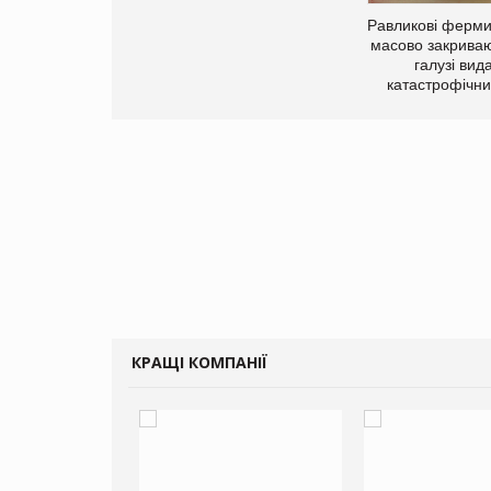
Равликові ферми
масово закриваю
галузі вид
катастрофічни
КРАЩІ КОМПАНІЇ