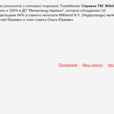
л розничной и оптовой торговли TradeMaster
Справка ТМ:
Milki
те и 100% в ДП "Милкиленд-Украина", которое объединяет 10
льцами 94% уставного капитала Milkiland N.V. (Нидерланды) явл
лий Юркевич и член совета Ольга Юркевич.
Попередня
Весь список
Нас