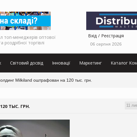
Вхід
Реєстрація
л топ-менеджерів оптової
та роздрібної торгівлі
06 серпня 2026
к
Світовий досвід
Інновації
Маркетинг
Каталог Ком
олдинг Milkiland оштрафован на 120 тыс. грн.
11 ли
20 ТЫС. ГРН.