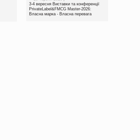
www.trademaster.ua.
3-4 вересня Виставки та конференції
правила. Особливості.
PrivateLabel&FMCG Master-2026:
Власна марка - Власна перевага