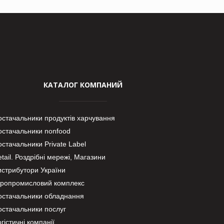
КАТАЛОГ КОМПАНИЙ
остачальники продуктів харчування
остачальники nonfood
стачальники Private Label
tail. Роздрібні мережі, Магазини
истрибутори України
гропромисловий комплекс
остачальники обладнання
остачальники послуг
гістичні компанії