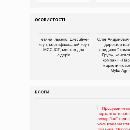
ОСОБИСТОСТІ
арас Ігорович,
Тетяна Ільєнко, Executive-
Олег Андрійович
иробництва ТОВ
коуч, сертифікований коуч
директор пат
Герчак"
МСС ICF, ментор для
юридичної компа
лідерів
Груп», консал
компанії «Пар
маркетингової
Myka Agen
БЛОГИ
Брагина Людмила
Просування компанії на
порталі оптової та
роздрібної торгівлі