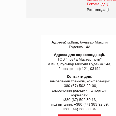
www.trademaster.ua.
правила. Особливості.
ії
Рекомендації
Адреса:
м.Київ, бульвар Миколи
Руденка 14А
Адреса для кореспонденції:
ТОВ "Tрейд Мастер Груп"
м.Київ, бульвар Миколи Руденка 14а,
2 поверх, оф 121, 03194
Контакти для:
замовлення треннгів, конференцій:
+380 (67) 502-99-00,
замовлення реклами на порталі,
журналах:
+380 (67) 502 30 13,
інші питання: +380 (44) 383 92 39,
+380 (44) 383 50 34.