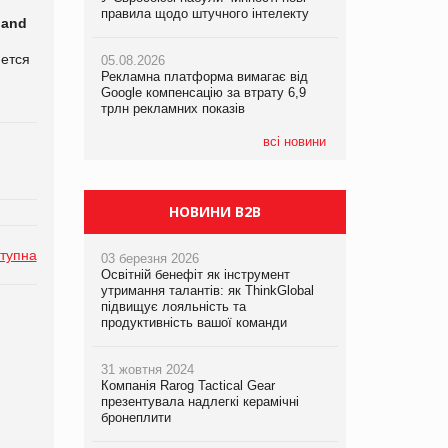
правила щодо штучного інтелекту
правила щодо штучного інтелекту
правила щодо штучного інтелекту
land
яется
05.08.2026
05.08.2026
05.08.2026
Рекламна платформа вимагає від
Рекламна платформа вимагає від
Рекламна платформа вимагає від
Google компенсацію за втрату 6,9
Google компенсацію за втрату 6,9
Google компенсацію за втрату 6,9
трлн рекламних показів
трлн рекламних показів
трлн рекламних показів
всі новини
НОВИНИ B2B
тупна
03 березня 2026
Освітній бенефіт як інструмент
утримання талантів: як ThinkGlobal
підвищує лояльність та
продуктивність вашої команди
31 жовтня 2024
Компанія Rarog Tactical Gear
презентувала надлегкі керамічні
бронеплити