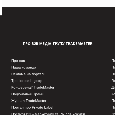
ПРО В2В МЕДІА-ГРУПУ TRADEMASTER
Про нас
П
Наша команда
П
Реклама на порталі
По
Тренінговий центр
Re
Конференції TradeMaster
Д
Національні Премії
А
Журнал TradeMaster
П
Портал про Private Label
П
Послуги В2В- маркетингу та PR для клієнтів
Ло