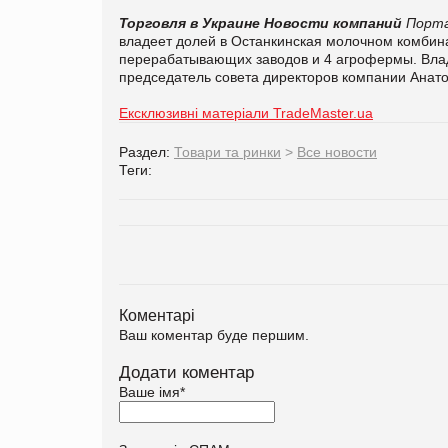
Торговля в Украине
Новости компаний
Порта
владеет долей в Останкинская молочном комбина
перерабатывающих заводов и 4 агрофермы. Владе
председатель совета директоров компании Анато
Ексклюзивні матеріали TradeMaster.ua
Раздел:
Товари та ринки
>
Все новости
Теги:
Коментарі
Ваш коментар буде першим.
Додати коментар
Ваше імя
*