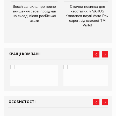
 $1
Bosch заявила про повне
Смачна новинка для
знищення своєї продукції
хвостатих: у VARUS
на складі після російської
з’явилися паучі Varto Paw
атаки
expert від власної ТМ
Varto!
КРАЩІ КОМПАНІЇ
ОСОБИСТОСТІ