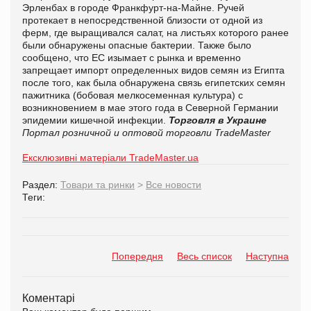
Эрленбах в городе Франкфурт-на-Майне. Ручей
протекает в непосредственной близости от одной из
ферм, где выращивался салат, на листьях которого ранее
были обнаружены опасные бактерии. Также было
сообщено, что ЕС изымает с рынка и временно
запрещает импорт определенных видов семян из Египта
после того, как была обнаружена связь египетских семян
пажитника (бобовая мелкосеменная культура) с
возникновением в мае этого года в Северной Германии
эпидемии кишечной инфекции.
Торговля в Украине
Портал розничной и оптовой торговли TradeMaster
Ексклюзивні матеріали TradeMaster.ua
Раздел:
Товари та ринки
>
Все новости
Теги:
Попередня
Весь список
Наступна
Коментарі