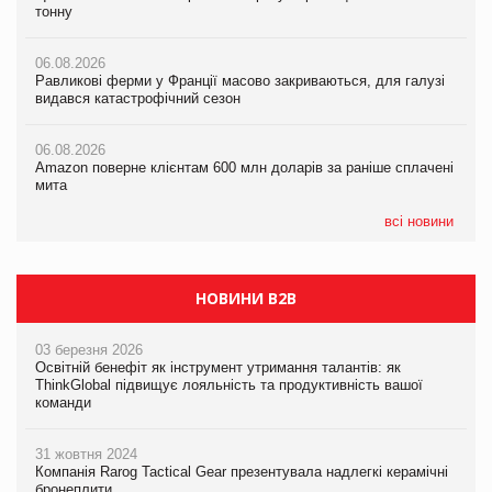
тонну
тонну
видався катастрофічний сезон
06.08.2026
06.08.2026
06.08.2026
Равликові ферми у Франції масово закриваються, для галузі
Равликові ферми у Франції масово закриваються, для галузі
Amazon поверне клієнтам 600 млн доларів за раніше сплачені
видався катастрофічний сезон
видався катастрофічний сезон
мита
06.08.2026
06.08.2026
05.08.2026
Amazon поверне клієнтам 600 млн доларів за раніше сплачені
Amazon поверне клієнтам 600 млн доларів за раніше сплачені
У Євросоюзі набули чинності нові правила щодо штучного
мита
мита
інтелекту
всі новини
НОВИНИ B2B
03 березня 2026
Освітній бенефіт як інструмент утримання талантів: як
ThinkGlobal підвищує лояльність та продуктивність вашої
команди
31 жовтня 2024
Компанія Rarog Tactical Gear презентувала надлегкі керамічні
бронеплити