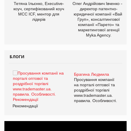
,
Тетяна Ільєнко, Executive-
Олег Андрійович Івченко —
ОВ
коуч, сертифікований коуч
директор патентно-
МСС ICF, ментор для
юридичної компанії «Вайз
лідерів
Груп», консалтингової
компанії «Парето» та
маркетингової агенції
Myka Agency.
БЛОГИ
Брагина Людмила
ї
Просування компанії
а
на порталі оптової та
роздрібної торгівлі
www.trademaster.ua.
і.
правила. Особливості.
Рекомендації
Ре