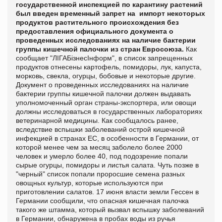
государственной инспекцией по карантину растений
был введен временный запрет на импорт некоторых
продуктов растительного происхождения без
предоставления официального документа о
проведенных исследованиях на наличие бактерии
группы кишечной палочки из стран Евросоюза.
Как
сообщает "
ЛIГАБiзнесIнформ", в список запрещенных
продуктов отнесены картофель, помидоры, лук, капуста,
морковь, свекла, огурцы, бобовые и некоторые другие.
Документ о проведенных исследованиях на наличие
бактерии группы кишечной палочки должен выдавать
уполномоченный орган страны-экспортера, или овощи
должны исследоваться в государственных лабораториях
ветеринарной медицины. Как сообщалось ранее,
вследствие вспышки заболеваний острой кишечной
инфекцией в странах ЕС, в особенности в Германии, от
которой менее чем за месяц заболело более 2000
человек и умерло более 40, под подозрение попали
сырые огурцы, помидоры и листья салата. Чуть позже в
"черный" список попали проросшие семена разных
овощных культур, которые используются при
приготовлении салатов. 17 июня власти земли Гессен в
Германии сообщили, что опасная кишечная палочка
такого же штамма, который вызвал вспышку заболеваний
в Германии, обнаружена в пробах воды из ручья