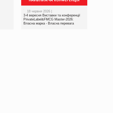
порталі оптової та
роздрібної торгівлі
18 червня 2026 |
www.trademaster.ua.
3-4 вересня Виставки та конференції
правила. Особливості.
PrivateLabel&FMCG Master-2026:
Власна марка - Власна перевага