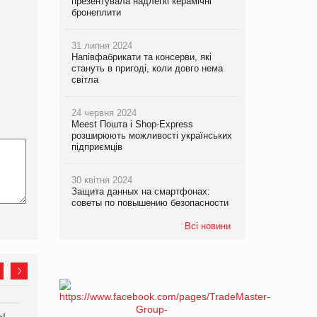
презентувала надлегкі керамічні
бронеплити
31 липня 2024
Напівфабрикати та консерви, які
стануть в пригоді, коли довго нема
світла
24 червня 2024
Meest Пошта і Shop-Express
розширюють можливості українських
підприємців
30 квітня 2024
Защита данных на смартфонах:
советы по повышению безопасности
Всі новини
а!
Kraft Heinz скоротила