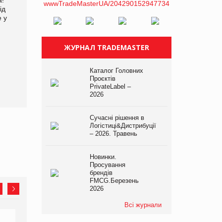
ід
збиток у першому півріччі
е у
ЖУРНАЛ TRADEMASTER
EVA.UA запустила
кампанію «Хто б знав» про
Каталог Головних
асортимент, якого покупці
Проєктів
не очікують побачити на
PrivateLabel –
платформі
2026
Сучасні рішення в
Логістиці&Дистрибуції
– 2026. Травень
Новинки.
Просування
брендів
FMCG.Березень
2026
Всі журнали