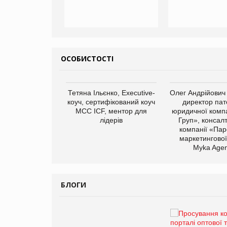
ОСОБИСТОСТІ
арас Ігорович,
Тетяна Ільєнко, Executive-
Олег Андрійович
иробництва ТОВ
коуч, сертифікований коуч
директор пат
Герчак"
МСС ICF, ментор для
юридичної компа
лідерів
Груп», консал
компанії «Пар
маркетингової
Myka Agen
БЛОГИ
Брагина Людмила
Просування компанії на