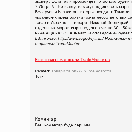
эксперт. Если так и произойдет, то молоко будем п
7,75 грн./л. Но в августе могут подешеветь сыры
Беларусь и Казахстан, которые входят в Таможе
украинских предприятий (из-за несоответствия 
товар в Украине, — говорит Николай Верницкий. 
отдельных марок: сыры подешевели на 30—50 коп
ниже еще на 5%. А значит, «Голландский» будет ст
Ефименко,
http://www.segodnya.ua/
Розничная т
торговли TradeMaster
Ексклюзивні матеріали TradeMaster.ua
Раздел:
Товари та ринки
>
Все новости
Теги:
Коментарі
Ваш коментар буде першим.