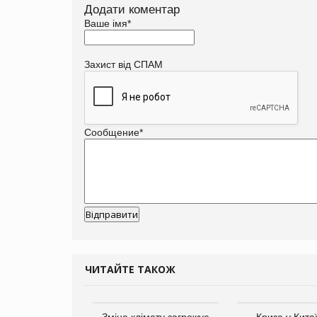
Додати коментар
Ваше імя
*
Захист від СПАМ
Сообщение
*
ЧИТАЙТЕ ТАКОЖ
ує виробника
Зміна клімату загрожує
Криза у Кита