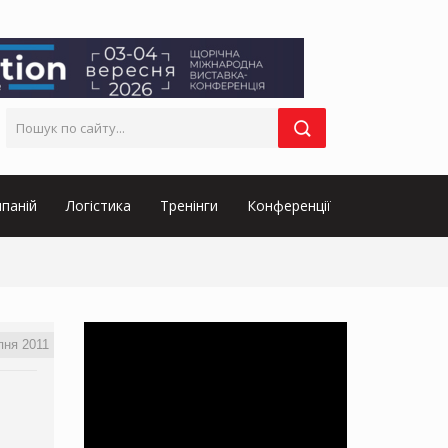
паній
Логістика
Тренінги
Конференції
пня 2011