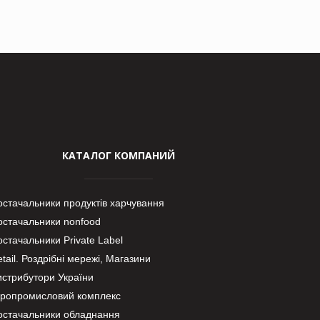
КАТАЛОГ КОМПАНИЙ
остачальники продуктів харчування
остачальники nonfood
стачальники Private Label
tail. Роздрібні мережі, Магазини
истрибутори України
гропромисловий комплекс
остачальники обладнання