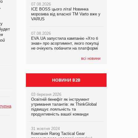
то
07.08.2026
07.08.2026
,
ICE BOSS цього літа! Новинка
ICE BOSS цього літа! Новинка
07.08.2026
морозива від власної ТМ Varto вже у
морозива від власної ТМ Varto вже у
Франція заборонила рекламні дзвінки
VARUS
VARUS
 у
без згоди клієнтів
будет
07.08.2026
07.08.2026
ия
EVA.UA запустила кампанію «Хто б
EVA.UA запустила кампанію «Хто б
вой
знав» про асортимент, якого покупці
знав» про асортимент, якого покупці
не очікують побачити на платформі
не очікують побачити на платформі
всі новини
НОВИНИ B2B
03 березня 2026
Освітній бенефіт як інструмент
утримання талантів: як ThinkGlobal
тупна
підвищує лояльність та
продуктивність вашої команди
31 жовтня 2024
Компанія Rarog Tactical Gear