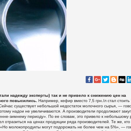
гали надежду эксперты) так и не привело к снижению цен на
ного повысились.
Например, кефир вместо 7,5 грн./л стал стоить 
л. «Сейчас существует небольшой недостаток молочного сырья, — гов
потому надои не увеличиваются. А производители продолжают заку
сенне-зимнему периоду». По ее словам, это привело к небольшому 
ел отразиться на ценах продукции ряда производителей. Те же, кто
е. «Но молокопродукты могут подорожать не более чем на 5%», — го