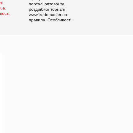
порталі оптової та
роздрібної торгівлі
www.trademaster.ua.
правила. Особливості.
Рекомендації