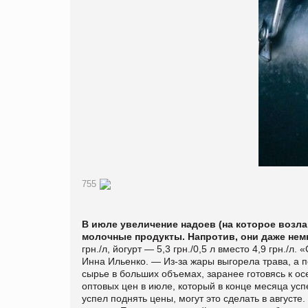
755
В июле увеличение надоев (на которое возла
молочные продукты. Напротив, они даже нем
грн./л, йогурт — 5,3 грн./0,5 л вместо 4,9 грн./
Инна Ильенко. — Из-за жары выгорела трава, а 
сырье в больших объемах, заранее готовясь к о
оптовых цен в июле, который в конце месяца усп
успел поднять цены, могут это сделать в август