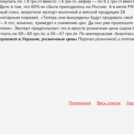
окупать по 7,8 грн./л вместо 7,4 грн./л, кефир — по 8,1 грн./л вмес
. Дело в том, что 60% их сбыта приходилось на Россию. А в июле РФ
нный союз, запретили экспорт молочной и мясной продукции 28
санитарным нормам). «Теперь они вынуждены будут продавать свой
— А это, конечно, приведет к снижению цен. Да оно уже произошло
еек». Эксперт предполагает, что в августе розничная цена сыров 
оить не 58—60 грн./кг, а 55—57 грн./кг.
По материалам: Анастас
орговля в Украине, розничные цены
Портал розничной и опто
Попередня
Весь список
Нас