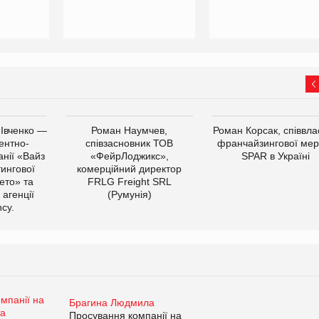
 Івченко —
Роман Наумчев,
Роман Корсак, співвла
ентно-
співзасновник ТОВ
франчайзингової мер
нії «Вайз
«ФейрЛоджикс»,
SPAR в Україні
тингової
комерційний директор
ето» та
FRLG Freight SRL
 агенції
(Румунія)
cy.
Брагина Людмила
Просування компанії на