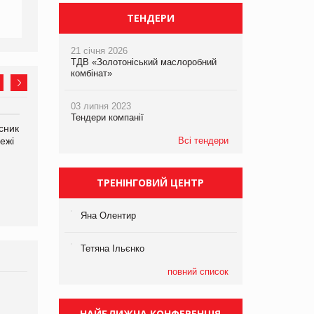
ТЕНДЕРИ
21 січня 2026
ТДВ «Золотоніський маслоробний
комбінат»
03 липня 2023
Тендери компанії
сник
Олексій Логачов-Михайлов
Яна Сараніна, директор
ежі
Файно маркет Директор
Всі тендери
компанії «УкраМарин»
департаменту з
виробництва
ТРЕНІНГОВИЙ ЦЕНТР
Яна Олентир
Тетяна Ільєнко
повний список
Брагина Людмила
Просування компанії на
НАЙБЛИЖЧА КОНФЕРЕНЦІЯ