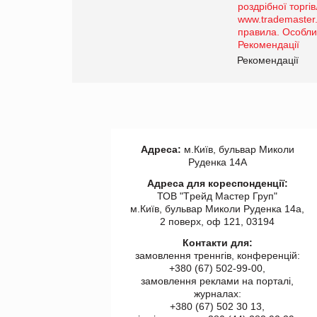
порталі оптової та
роздрібної торгівлі
www.trademaster.ua.
правила. Особливості.
ії
Рекомендації
Адреса:
м.Київ, бульвар Миколи
Руденка 14А
Адреса для кореспонденції:
ТОВ "Tрейд Мастер Груп"
м.Київ, бульвар Миколи Руденка 14а,
2 поверх, оф 121, 03194
Контакти для:
замовлення треннгів, конференцій:
+380 (67) 502-99-00,
замовлення реклами на порталі,
журналах:
+380 (67) 502 30 13,