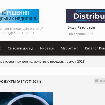
Вхід
Реєстрація
л топ-менеджерів оптової
та роздрібної торгівлі
08 серпня 2026
к
Світовий досвід
Інновації
Маркетинг
Каталог Ком
оз розничных цен на молочные продукты (август-2011)
03 сер
ОДУКТЫ (АВГУСТ-2011)