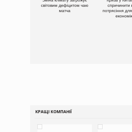
добавок Thorne
світовим дефіцитом чаю
спричинити 
матча
потрясіння для 
економі
КРАЩІ КОМПАНІЇ