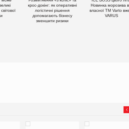
великі
крос-докінг: як оперативні
Новинка морозива в
світової
логістичні рішення
власної ТМ Varto вж
ки
допомагають бізнесу
VARUS
зменшити ризики