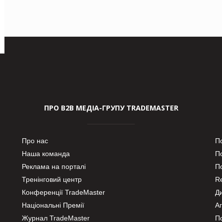
ПРО В2В МЕДІА-ГРУПУ TRADEMASTER
Про нас
П
Наша команда
П
Реклама на порталі
По
Тренінговий центр
Re
Конференції TradeMaster
Д
Національні Премії
А
Журнал TradeMaster
П