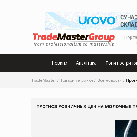
Порта
Новини
Аналітика
Топи про рино
TradeMaster
Товари та ринки
Все новости
Прогн
ПРОГНОЗ РОЗНИЧНЫХ ЦЕН НА МОЛОЧНЫЕ ПР