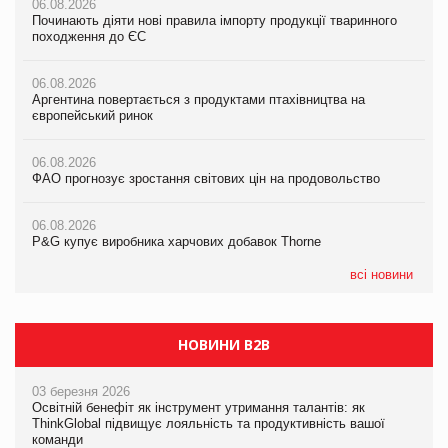
06.08.2026
06.08.2026
06.08.2026
Починають діяти нові правила імпорту продукції тваринного
Починають діяти нові правила імпорту продукції тваринного
Починають діяти нові правила імпорту продукції тваринного
походження до ЄС
походження до ЄС
походження до ЄС
06.08.2026
06.08.2026
06.08.2026
Аргентина повертається з продуктами птахівництва на
Аргентина повертається з продуктами птахівництва на
Аргентина повертається з продуктами птахівництва на
європейський ринок
європейський ринок
європейський ринок
06.08.2026
06.08.2026
06.08.2026
ФАО прогнозує зростання світових цін на продовольство
ФАО прогнозує зростання світових цін на продовольство
ФАО прогнозує зростання світових цін на продовольство
06.08.2026
06.08.2026
06.08.2026
P&G купує виробника харчових добавок Thorne
P&G купує виробника харчових добавок Thorne
P&G купує виробника харчових добавок Thorne
всі новини
НОВИНИ B2B
03 березня 2026
Освітній бенефіт як інструмент утримання талантів: як
ThinkGlobal підвищує лояльність та продуктивність вашої
команди