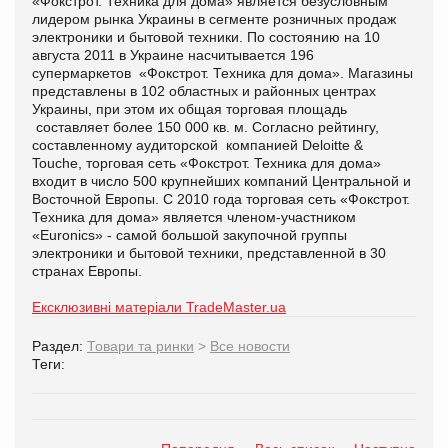
«Фокстрот. Техника для дома» является безусловным
лидером рынка Украины в сегменте розничных продаж
электроники и бытовой техники.
По
состоянию на 10
августа 2011 в Украине насчитывается 196
супермаркетов «Фокстрот. Техника для дома». Магазины
представлены в 102 областных и районных центрах
Украины, при этом их общая торговая площадь
составляет более 150 000 кв. м. Согласно рейтингу,
составленному аудиторской компанией
Deloitte
&
Touche
, торговая сеть «Фокстрот. Техника для дома»
входит в число 500 крупнейших компаний Центральной и
Восточной Европы. С 2010 года торговая сеть «Фокстрот.
Техника для дома» является членом-участником
«
Euronics
» - самой большой закупочной группы
электроники и бытовой техники, представленной в 30
странах Европы.
Ексклюзивні матеріали TradeMaster.ua
Раздел:
Товари та ринки
>
Все новости
Теги: