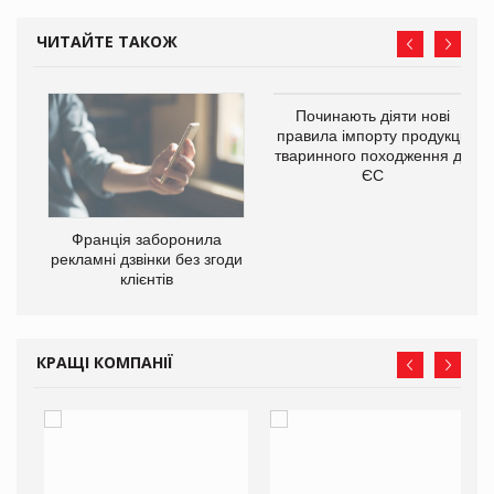
ЧИТАЙТЕ ТАКОЖ
Починають діяти нові
правила імпорту продукції
тваринного походження до
ЄС
Франція заборонила
рекламні дзвінки без згоди
6,9
клієнтів
в
КРАЩІ КОМПАНІЇ