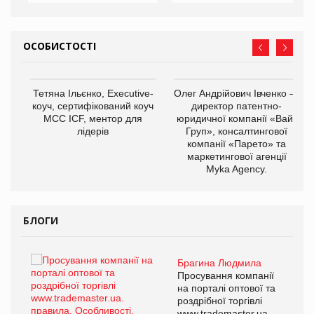
ОСОБИСТОСТІ
,
Тетяна Ільєнко, Executive-
Олег Андрійович Івченко —
ОВ
коуч, сертифікований коуч
директор патентно-
МСС ICF, ментор для
юридичної компанії «Вайз
лідерів
Груп», консалтингової
компанії «Парето» та
маркетингової агенції
Myka Agency.
БЛОГИ
Брагина Людмила
ї
Просування компанії
а
на порталі оптової та
роздрібної торгівлі
www.trademaster.ua.