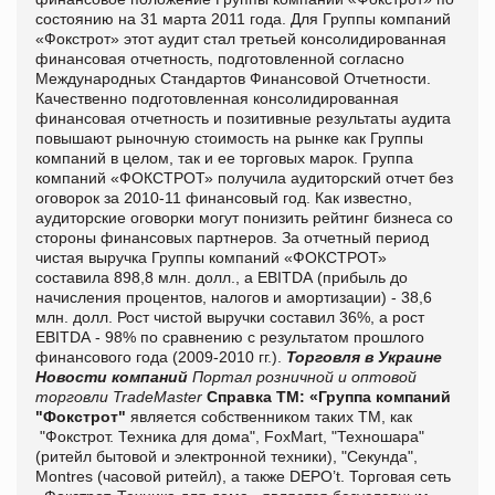
сост
оянию на 31 марта 20
11
года. Для Группы компаний
«Ф
окстрот
» этот аудит стал третьей консолидированная
финансовая отчетность, подготовленной согласно
Международных Стандартов Финансовой Отчетности.
Качественно подготовленная консолидированная
финансовая отчетность и позитивные результаты аудита
повышают рыночную стоимость на рынке как Группы
компаний в целом, так и ее торговых марок. Группа
компаний «ФОКСТРОТ» получила аудиторский отчет без
оговорок за 2010-11 финансовый год. Как известно,
аудиторские оговорки могут понизить рейтинг бизнеса со
стороны финансовых партнеров. За отчетный период
чистая выручка Группы компаний «ФОКСТРОТ»
составила 898,8 млн. долл., а
EBITDA
(прибыль до
начисления процентов, налогов и амортизации) - 38,6
млн. долл. Рост чистой выручки составил 36%, а рост
EBITDA
- 98% по сравнению с результатом прошлого
финансового года (2009-2010 гг.).
Торговля в Украине
Новости компаний
Портал розничной и оптовой
торговли TradeMaster
Справка ТМ:
«Группа компаний
"Фокстрот"
является собственником таких ТМ
, как
"Фокстрот. Техника для дома", FoxMart, "Техношара"
(ритейл бытовой и электронной техники), "Секунда",
Montres (часовой ритейл), а также DEPO’
t
. Торговая сеть