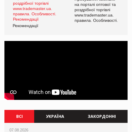
а
на порталі оптової та
роздрібної торгівлі
www.trademaster.ua.
і.
правила. Особливості.
Рекомендації
Ре
ВСІ
УКРАЇНА
ЗАКОРДОННІ
07.08.2026
07.08.2026
07.08.2026