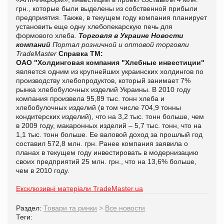
грн., которые были выделены из собственной прибыли
предприятия. Также, в текущем году компания планирует
установить еще одну хлебопекарскую печь для
формового хлеба.
Торговля в Украине
Новости
компаний
Портал розничной и оптовой торговли
TradeMaster
Справка ТМ:
ОАО "Холдинговая компания "Хлебные инвестиции"
является одним из крупнейших украинских холдингов по
производству хлебопродуктов, который занимает 7%
рынка хлебобулочных изделий Украины. В 2010 году
компания произвела 95,89 тыс. тонн хлеба и
хлебобулочных изделий (в том числе 704,9 тонны
кондитерских изделий), что на 3,2 тыс. тонн больше, чем
в 2009 году, макаронных изделий – 5,7 тыс. тонн, что на
1,1 тыс. тонн больше. Ее валовой доход за прошлый год
составил 572,8 млн. грн. Ранее компания заявила о
планах в текущем году инвестировать в модернизацию
своих предприятий 25 млн. грн., что на 13,6% больше,
чем в 2010 году.
Ексклюзивні матеріали TradeMaster.ua
Раздел:
Товари та ринки
>
Все новости
Теги: