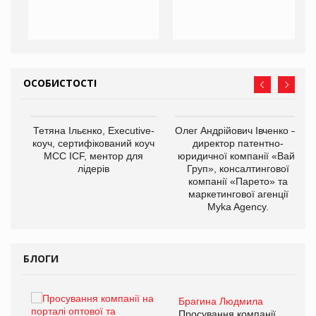
ОСОБИСТОСТІ
,
Тетяна Ільєнко, Executive-
Олег Андрійович Івченко —
ОВ
коуч, сертифікований коуч
директор патентно-
МСС ICF, ментор для
юридичної компанії «Вайз
лідерів
Груп», консалтингової
компанії «Парето» та
маркетингової агенції
Myka Agency.
БЛОГИ
Брагина Людмила
ї
Просування компанії