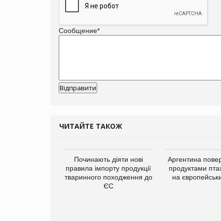
Сообщение
*
ЧИТАЙТЕ ТАКОЖ
упермаркетів
Починають діяти нові
Аргентина повер
упує мережу
правила імпорту продукції
продуктами пта
нів формату
тваринного походження до
на європейськ
ce store КОЛО:
ЄС
ана компанія
ватиме 374
газини