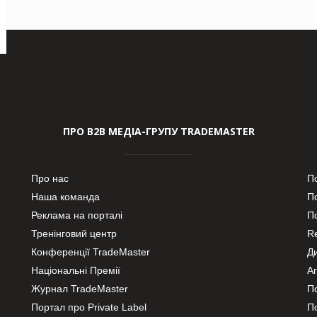
ПРО В2В МЕДІА-ГРУПУ TRADEMASTER
Про нас
П
Наша команда
П
Реклама на порталі
По
Тренінговий центр
Re
Конференції TradeMaster
Д
Національні Премії
А
Журнал TradeMaster
П
Портал про Private Label
П