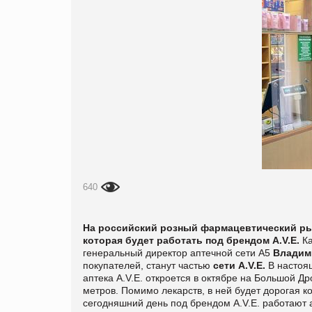
640
На российский розный фармацевтический ры
которая будет работать под брендом
A.V.E.
Ка
генеральный директор аптечной сети А5
Владим
покупателей, станут частью
сети A.V.E
.
В настоящ
аптека A.V.E. откроется в октябре на Большой Д
метров. Помимо лекарств, в ней будет дорогая к
сегодняшний день под брендом A.V.E. работают 