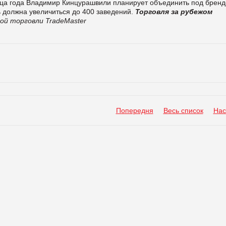
конца года Владимир Кинцурашвили планирует объединить под брен
ть должна увеличиться до 400 заведений.
Торговля за рубежом
ой торговли TradeMaster
Попередня
Весь список
Нас