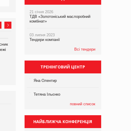
21 січня 2026
ТДВ «Золотоніський маслоробний
комбінат»
03 липня 2023
Тендери компанії
сник
Олексій Логачов-Михайлов
Яна Сараніна, директор
ежі
Файно маркет Директор
Всі тендери
компанії «УкраМарин»
департаменту з
виробництва
ТРЕНІНГОВИЙ ЦЕНТР
Яна Олентир
Тетяна Ільєнко
повний список
Брагина Людмила
Просування компанії на
НАЙБЛИЖЧА КОНФЕРЕНЦІЯ
порталі оптової та
роздрібної торгівлі