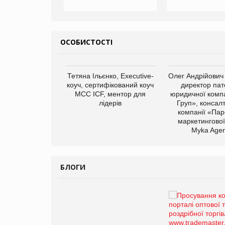
ОСОБИСТОСТІ
арас Ігорович,
Тетяна Ільєнко, Executive-
Олег Андрійович
иробництва ТОВ
коуч, сертифікований коуч
директор пат
Герчак"
МСС ICF, ментор для
юридичної компа
лідерів
Груп», консал
компанії «Пар
маркетингової
Myka Agen
БЛОГИ
Брагина Людмила
Просування компанії на
порталі оптової та
роздрібної торгівлі