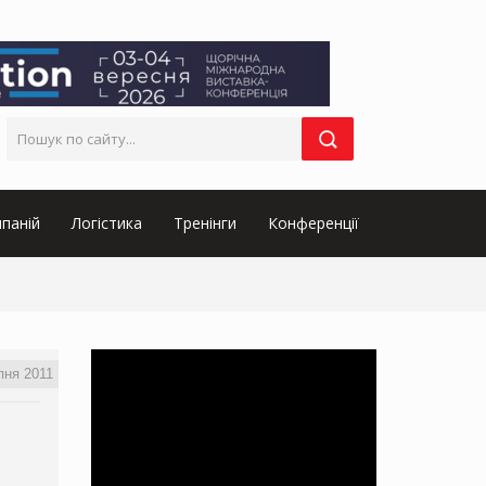
паній
Логістика
Тренінги
Конференції
пня 2011