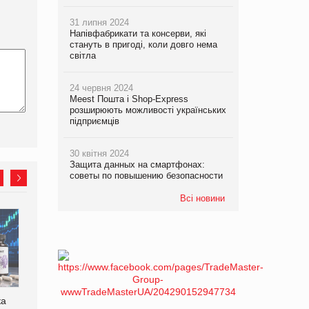
31 липня 2024
Напівфабрикати та консерви, які
стануть в пригоді, коли довго нема
світла
24 червня 2024
Meest Пошта і Shop-Express
розширюють можливості українських
підприємців
30 квітня 2024
Защита данных на смартфонах:
советы по повышению безопасности
Всі новини
Bosch заявила про повне
Смачна новинка для
знищення своєї продукції
хвостатих: у VARUS
на складі після російської
з’явилися паучі Varto Paw
атаки
expert від власної ТМ
Varto!
ка