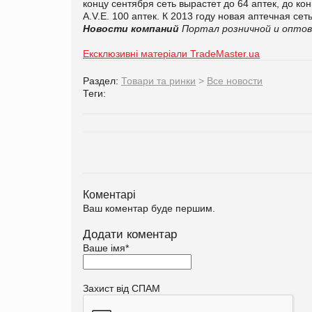
концу сентября сеть вырастет до 64 аптек, до 
A.V.E. 100 аптек. К 2013 году новая аптечная се
Новости компаний
Портал розничной и оптов
Ексклюзивні матеріали TradeMaster.ua
Раздел:
Товари та ринки
>
Все новости
Теги:
Коментарі
Ваш коментар буде першим.
Додати коментар
Ваше імя
*
Захист від СПАМ