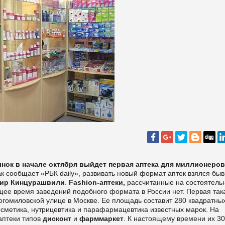
нок в начале октября выйдет первая
аптека для миллионеров
к сообщает
«РБК daily», развивать новый формат аптек взялся бы
ир Кинцурашвили
.
Fashion-аптеки
,
рассчитанные на состоятель
ее время заведений подобного формата в России нет. Первая так
рогомиловской улице в Москве. Ее площадь составит 280 квадратны
осметика, нутрицевтика и парафармацевтика известных марок. На
аптеки типов
дисконт
и
фарммаркет
. К настоящему времени их 30