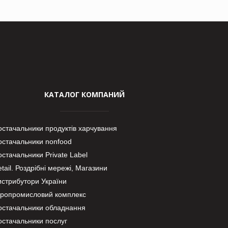
КАТАЛОГ КОМПАНИЙ
остачальники продуктів харчування
остачальники nonfood
стачальники Private Label
tail. Роздрібні мережі, Магазини
истрибутори України
гропромисловий комплекс
остачальники обладнання
остачальники послуг