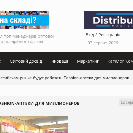
Вхід
Реєстрація
л топ-менеджерів оптової
та роздрібної торгівлі
07 серпня 2026
к
Світовий досвід
Інновації
Маркетинг
Каталог Ком
оссийском рынке будут работать Fashion-аптеки для миллионеров
12 сер
FASHION-АПТЕКИ ДЛЯ МИЛЛИОНЕРОВ