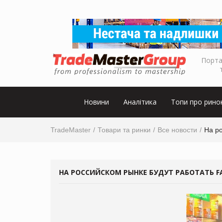
Порта
Новини
Аналітика
Топи про рино
TradeMaster
Товари та ринки
Все новости
На р
НА РОССИЙСКОМ РЫНКЕ БУДУТ РАБОТАТЬ 