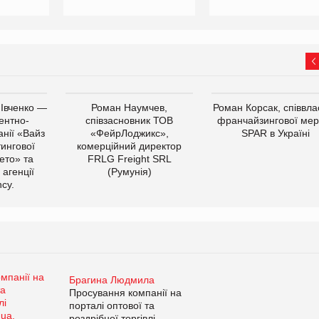
 Івченко —
Роман Наумчев,
Роман Корсак, співвла
ентно-
співзасновник ТОВ
франчайзингової мер
нії «Вайз
«ФейрЛоджикс»,
SPAR в Україні
тингової
комерційний директор
ето» та
FRLG Freight SRL
 агенції
(Румунія)
cy.
Брагина Людмила
Просування компанії на
порталі оптової та
роздрібної торгівлі