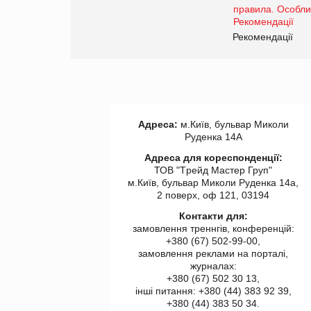
www.trademaster.ua.
правила. Особливості.
ії
Рекомендації
Адреса:
м.Київ, бульвар Миколи
Руденка 14А
Адреса для кореспонденції:
ТОВ "Tрейд Мастер Груп"
м.Київ, бульвар Миколи Руденка 14а,
2 поверх, оф 121, 03194
Контакти для:
замовлення треннгів, конференцій:
+380 (67) 502-99-00,
замовлення реклами на порталі,
журналах:
+380 (67) 502 30 13,
інші питання: +380 (44) 383 92 39,
+380 (44) 383 50 34.