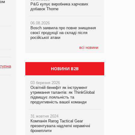
дом
P&G купує виробника харчових
P&G купує виробника харчових
P&G купує виробника харчових
добавок Thorne
добавок Thorne
добавок Thorne
06.08.2026
06.08.2026
06.08.2026
Bosch заявила про повне знищення
Bosch заявила про повне знищення
Bosch заявила про повне знищення
своєї продукції на складі після
своєї продукції на складі після
своєї продукції на складі після
російської атаки
російської атаки
російської атаки
всі новини
тупна
НОВИНИ B2B
03 березня 2026
Освітній бенефіт як інструмент
утримання талантів: як ThinkGlobal
підвищує лояльність та
продуктивність вашої команди
31 жовтня 2024
Компанія Rarog Tactical Gear
презентувала надлегкі керамічні
бронеплити