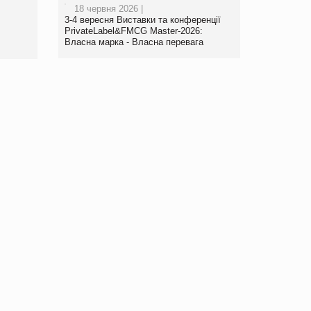
18 червня 2026 |
www.trademaster.ua.
3-4 вересня Виставки та конференції
правила. Особливості.
PrivateLabel&FMCG Master-2026:
Власна марка - Власна перевага