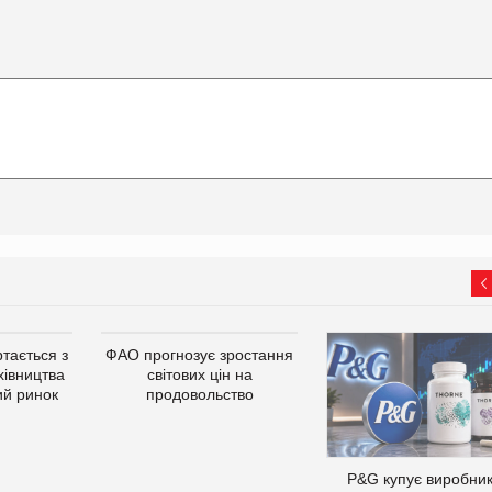
тається з
ФАО прогнозує зростання
хівництва
світових цін на
ий ринок
продовольство
P&G купує виробни