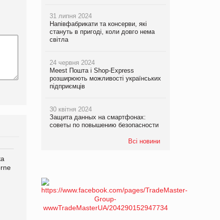
31 липня 2024
Напівфабрикати та консерви, які
стануть в пригоді, коли довго нема
світла
24 червня 2024
Meest Пошта і Shop-Express
розширюють можливості українських
підприємців
30 квітня 2024
Защита данных на смартфонах:
советы по повышению безопасности
Всі новини
ка
Bosch заявила про повне
Смачна новинка для
orne
знищення своєї продукції
хвостатих: у VARUS
на складі після російської
з’явилися паучі Varto Paw
атаки
expert від власної ТМ
Varto!