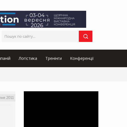
паній
Логістика
Тренінги
Конференції
пня 2011