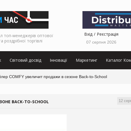
Вхід
Реєстрація
л топ-менеджерів оптової
та роздрібної торгівлі
07 серпня 2026
к
Світовий досвід
Інновації
Маркетинг
Каталог Ком
йлер COMFY увеличит продажи в сезоне Back-to-School
12 сер
ЗОНЕ BACK-TO-SCHOOL