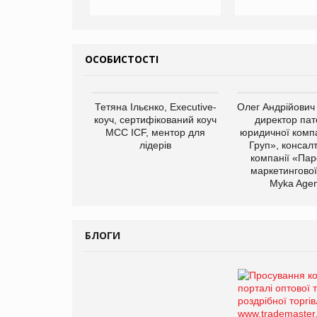
ОСОБИСТОСТІ
Тетяна Ільєнко, Executive-
Олег Андрійович
коуч, сертифікований коуч
директор пат
МСС ICF, ментор для
юридичної компа
лідерів
Груп», консал
компанії «Пар
маркетингової
Myka Agen
БЛОГИ