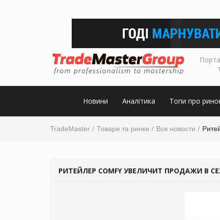
Порта
Новини
Аналітика
Топи про рино
TradeMaster
Товари та ринки
Все новости
Рите
РИТЕЙЛЕР COMFY УВЕЛИЧИТ ПРОДАЖИ В СЕ