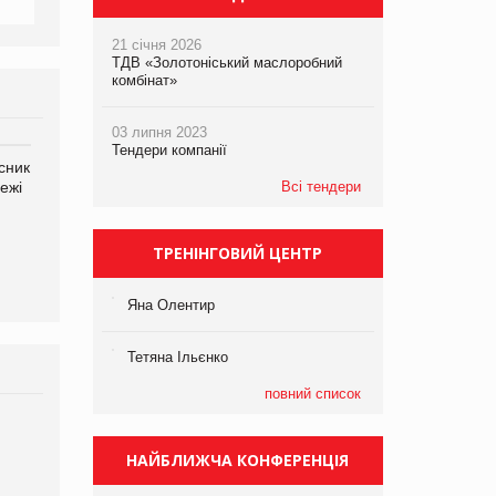
21 січня 2026
ТДВ «Золотоніський маслоробний
комбінат»
03 липня 2023
Тендери компанії
сник
Олексій Логачов-Михайлов
Яна Сараніна, директор
ежі
Файно маркет Директор
компанії «УкраМарин»
Всі тендери
департаменту з
виробництва
ТРЕНІНГОВИЙ ЦЕНТР
Яна Олентир
Тетяна Ільєнко
повний список
НАЙБЛИЖЧА КОНФЕРЕНЦІЯ