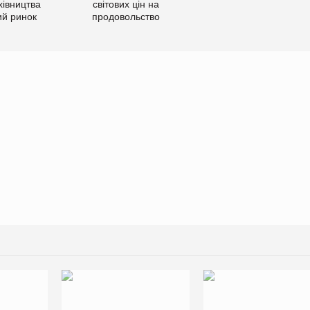
хівництва
світових цін на
ий ринок
продовольство