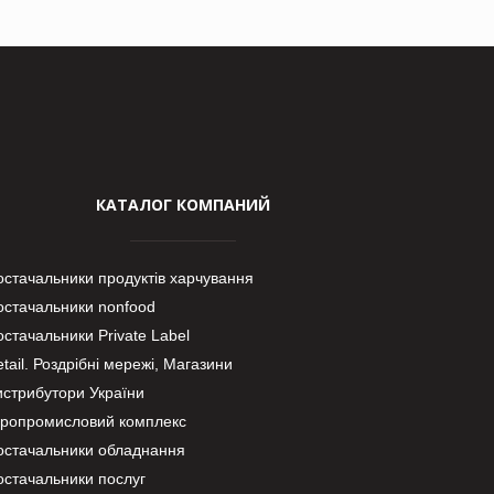
КАТАЛОГ КОМПАНИЙ
остачальники продуктів харчування
остачальники nonfood
стачальники Private Label
tail. Роздрібні мережі, Магазини
истрибутори України
гропромисловий комплекс
остачальники обладнання
остачальники послуг