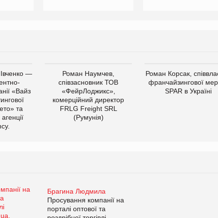
 Івченко —
Роман Наумчев,
Роман Корсак, співвла
ентно-
співзасновник ТОВ
франчайзингової мер
нії «Вайз
«ФейрЛоджикс»,
SPAR в Україні
тингової
комерційний директор
ето» та
FRLG Freight SRL
 агенції
(Румунія)
cy.
Брагина Людмила
Просування компанії на
порталі оптової та
роздрібної торгівлі