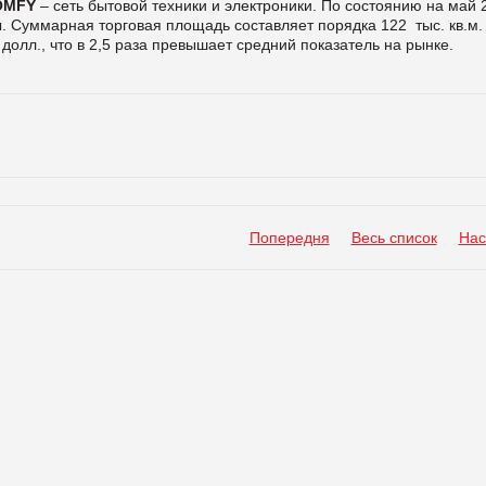
OMFY
–
сеть бытовой техники и электроники
.
По состоянию н
а май
2
. Суммарная торговая площадь составляет порядка 12
2
тыс.
кв.
м.
0
долл.
, что в 2,5 раза превышает средний показатель на рынке.
Попередня
Весь список
Нас