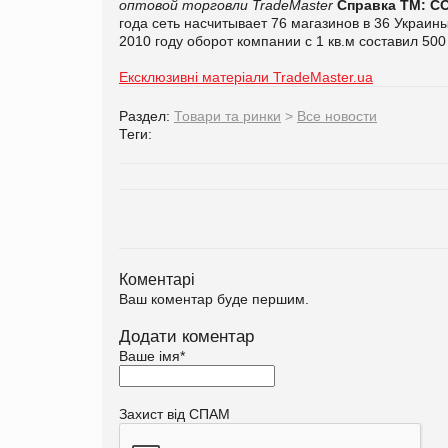
оптовой торговли TradeMaster
Справка ТМ:
C
года сеть насчитывает 76 магазинов в 3
6
Украины
2010 году оборот компании с 1
кв.
м составил 50
Ексклюзивні матеріали TradeMaster.ua
Раздел:
Товари та ринки
>
Все новости
Теги:
Коментарі
Ваш коментар буде першим.
Додати коментар
Ваше імя
*
Захист від СПАМ