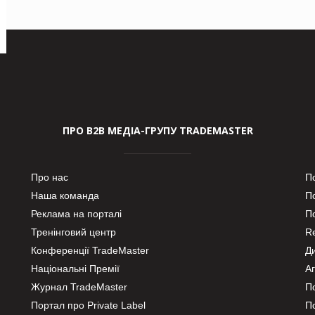
ПРО В2В МЕДІА-ГРУПУ TRADEMASTER
Про нас
П
Наша команда
П
Реклама на порталі
По
Тренінговий центр
Re
Конференції TradeMaster
Д
Національні Премії
А
Журнал TradeMaster
П
Портал про Private Label
П