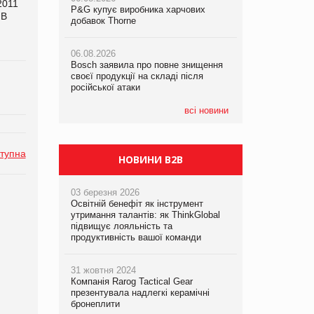
011
P&G купує виробника харчових
P&G купує виробника харчових
P&G купує виробника харчових
 В
добавок Thorne
добавок Thorne
добавок Thorne
06.08.2026
06.08.2026
06.08.2026
Bosch заявила про повне знищення
Bosch заявила про повне знищення
Bosch заявила про повне знищення
своєї продукції на складі після
своєї продукції на складі після
своєї продукції на складі після
російської атаки
російської атаки
російської атаки
всі новини
тупна
НОВИНИ B2B
03 березня 2026
Освітній бенефіт як інструмент
утримання талантів: як ThinkGlobal
підвищує лояльність та
продуктивність вашої команди
31 жовтня 2024
Компанія Rarog Tactical Gear
презентувала надлегкі керамічні
бронеплити