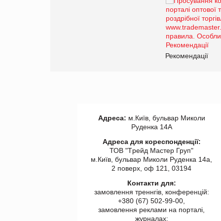
Брагина Людмила
Просування компанії на
порталі оптової та
роздрібної торгівлі
www.trademaster.ua.
правила. Особливості.
ії
Рекомендації
Адреса:
м.Київ, бульвар Миколи
Руденка 14А
Адреса для кореспонденції:
ТОВ "Tрейд Мастер Груп"
м.Київ, бульвар Миколи Руденка 14а,
2 поверх, оф 121, 03194
Контакти для:
замовлення треннгів, конференцій:
+380 (67) 502-99-00,
замовлення реклами на порталі,
журналах: