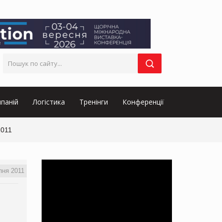
паній
Логістика
Тренінги
Конференції
2011
пня 2011