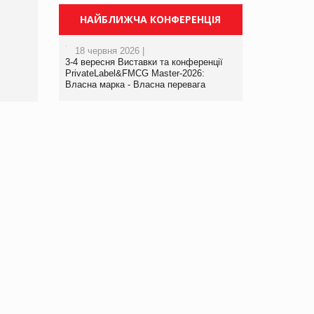
Брагина Людмила
Просування компанії на
НАЙБЛИЖЧА КОНФЕРЕНЦІЯ
порталі оптової та
роздрібної торгівлі
18 червня 2026 |
www.trademaster.ua.
3-4 вересня Виставки та конференції
правила. Особливості.
PrivateLabel&FMCG Master-2026:
Власна марка - Власна перевага