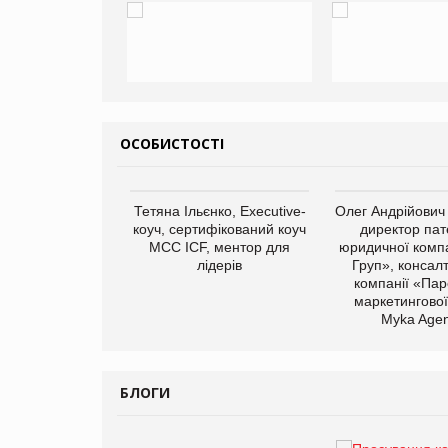
ОСОБИСТОСТІ
арас Ігорович,
Тетяна Ільєнко, Executive-
Олег Андрійович
иробництва ТОВ
коуч, сертифікований коуч
директор пат
Герчак"
МСС ICF, ментор для
юридичної компа
лідерів
Груп», консал
компанії «Пар
маркетингової
Myka Agen
БЛОГИ