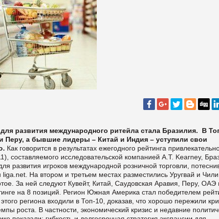
для развития международного ритейла стала Бразилия. В То
 и Перу, а бывшие лидеры – Китай и Индия – уступили свои
о.
Как говорится в результатах ежегодного рейтинга привлекательн
011), составляемого исследовательской компанией A.T. Kearney, Бра
ля развития игроков международной розничной торговли, потеснив
и
liga
.
net
. На втором и третьем местах разместились Уругвай и Чили
тое. За ней следуют Кувейт, Китай, Саудовская Аравия, Перу, ОАЭ 
тинге на 8 позиций. Регион Южная Америка стал победителем рейт
 этого региона входили в Топ-10, доказав, что хорошо пережили кри
мпы роста. В частности, экономический кризис и недавние полити
ке показали: гибкость и долгосрочная стратегия экспансии для