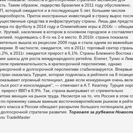
ть. Таким образом, лидерство Бразилии в 2011 году обусловлено,
П, который ожидается и в последующие 5 лет, большим числом
арооборота. Приток иностранных инвестиций в страну вырос посл
существенные средства в инфраструктуру страны. Лишь два предст
ра по футболу в 2014 году и Олимпийские игры в 2016г. – обеща
. Уругвай, население в котором в основном городское и составляет
лией, поднявшись с 8-го на 2-е место. В 2010г. страна показала
мительно вышла из рецессии 2009 года и стала одним из важнейши
ики. В частности, ожидается, что в 2011г. торговый сектор стран
,2%, в 2011г. ожидается прирост в 6,1%. Страны Ближнего Востока 
е шансы для роста международного ритейла. Египет, Тунис и Лив
ряли привлекательность в краткосрочной перспективе, однако
еднесрочной и долгосрочной перспективе стабилизируется. Впервые
тран оказалась Турция, которая поднялась в рейтинге на 8 позици
показывает огромный потенциал, даже если конкуренция очень вели
ься рост и консолидация", — отмечают в A.T. Kearney. Турция хо
 прирост ВВП в 8,9%. Так, страна выигрывает от стремительно
итока женщин на рынок труда. Несмотря на то, что Россия в этом г
ся по-прежнему самым важным восточноевропейским рынком в рейти
его класса в России обещают раскрытие большого потенциала для
долгосрочной стратегии развития.
Торговля за рубежом
Новост
ли TradeMaster