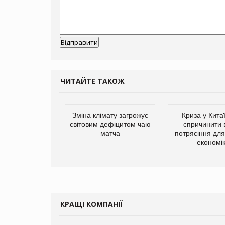
ЧИТАЙТЕ ТАКОЖ
ує виробника
Зміна клімату загрожує
Криза у Кита
добавок Thorne
світовим дефіцитом чаю
спричинити 
матча
потрясіння для 
економі
КРАЩІ КОМПАНІЇ