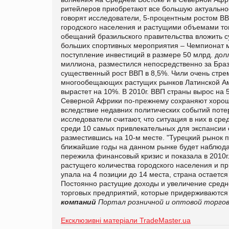
ритейлеров приобретают все большую актуальнос
говорят исследователи, 5-процентным ростом ВВ
городского населения и растущими объемами тов
обещаний бразильского правительства вложить 
больших спортивных мероприятия – Чемпионат ми
поступление инвестиций в размере 50 млрд. долл
миллиона, разместился непосредственно за Брази
существенный рост ВВП в 8,5%. Чили очень стре
многообещающих растущих рынков Латинской Амер
вырастет на 10%. В 2010г. ВВП страны вырос на 5
Северной Африки по-прежнему сохраняют хороши
вследствие недавних политических событий поте
исследователи считают, что ситуация в них в ср
среди 10 самых привлекательных для экспансии с
разместившись на 10-м месте. "Турецкий рынок 
ближайшие годы на данном рынке будет наблюдат
пережила финансовый кризис и показала в 2010г.
растущего количества городского населения и пр
упала на 4 позиции до 14 места, страна остает
Постоянно растущие доходы и увеличение средн
торговых предприятий, которые придерживаются 
компаний
Портал розничной и оптовой торгов
Ексклюзивні матеріали TradeMaster.ua