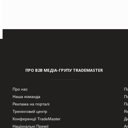
ПРО В2В МЕДІА-ГРУПУ TRADEMASTER
Про нас
П
Наша команда
П
Реклама на порталі
По
Тренінговий центр
Re
Конференції TradeMaster
Д
Національні Премії
А