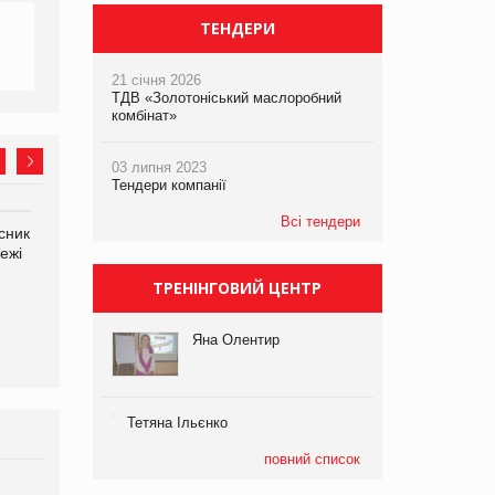
ТЕНДЕРИ
21 січня 2026
ТДВ «Золотоніський маслоробний
комбінат»
03 липня 2023
Тендери компанії
Всі тендери
сник
Олексій Логачов-Михайлов
Яна Сараніна, директор
ежі
Файно маркет Директор
компанії «УкраМарин»
департаменту з
ТРЕНІНГОВИЙ ЦЕНТР
виробництва
Яна Олентир
Тетяна Ільєнко
повний список