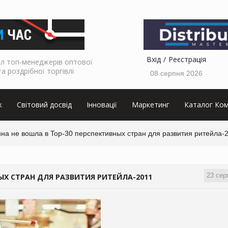
Вхід
Реєстрація
л топ-менеджерів оптової
та роздрібної торгівлі
08 серпня 2026
к
Світовий досвід
Інновації
Маркетинг
Каталог Ком
на не вошла в Top-30 перспективных стран для развития ритейла-
23 сер
ЫХ СТРАН ДЛЯ РАЗВИТИЯ РИТЕЙЛА-2011