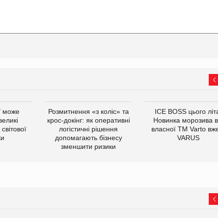
ї може
Розмитнення «з коліс» та
ICE BOSS цього літ
великі
крос-докінг: як оперативні
Новинка морозива в
світової
логістичні рішення
власної ТМ Varto вж
ки
допомагають бізнесу
VARUS
зменшити ризики