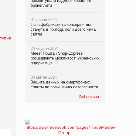
презентувала надлегкі керамічні
бронеплити
31 липня 2024
Напівфабрикати та консерви, які
стануть в пригоді, коли довго нема
світла
тупна
24 червня 2024
Meest Пошта і Shop-Express
розширюють можливості українських
підприємців
30 квітня 2024
Защита данных на смартфонах:
советы по повышению безопасности
Всі новини