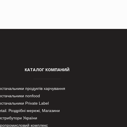
КАТАЛОГ КОМПАНИЙ
остачальники продуктів харчування
остачальники nonfood
стачальники Private Label
tail. Роздрібні мережі, Магазини
истрибутори України
гропромисловий комплекс