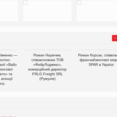
 Івченко —
Роман Наумчев,
Роман Корсак, співвла
ентно-
співзасновник ТОВ
франчайзингової мер
нії «Вайз
«ФейрЛоджикс»,
SPAR в Україні
тингової
комерційний директор
ето» та
FRLG Freight SRL
 агенції
(Румунія)
cy.