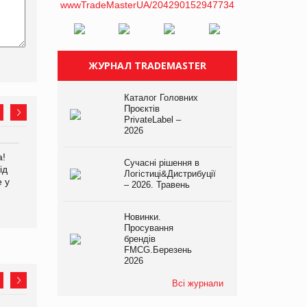
ЖУРНАЛ TRADEMASTER
Каталог Головних
Проєктів
PrivateLabel –
2026
а!
EVA.UA запустила
Kraft Heinz скоротила
Сучасні рішення в
ід
кампанію «Хто б знав» про
збиток у першому півріччі
Логістиці&Дистрибуції
е у
асортимент, якого покупці
– 2026. Травень
не очікують побачити на
платформі
Новинки.
Просування
брендів
FMCG.Березень
2026
Всі журнали