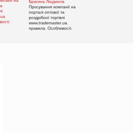
Брагина Людмила
Просування компанії на
порталі оптової та
роздрібної торгівлі
www.trademaster.ua.
правила. Особливості.
Рекомендації