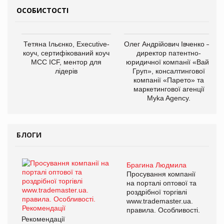
ОСОБИСТОСТІ
Тетяна Ільєнко, Executive-
Олег Андрійович Івченко —
коуч, сертифікований коуч
директор патентно-
МСС ICF, ментор для
юридичної компанії «Вайз
лідерів
Груп», консалтингової
компанії «Парето» та
маркетингової агенції
Myka Agency.
БЛОГИ
Брагина Людмила
Просування компанії
на порталі оптової та
роздрібної торгівлі
www.trademaster.ua.
правила. Особливості.
Рекомендації