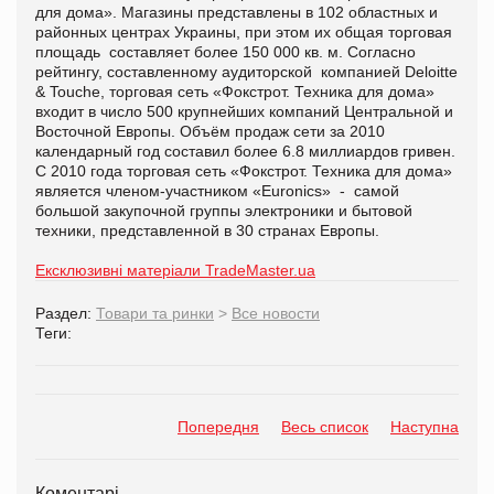
для дома». Магазины представлены в 102 областных и
районных центрах Украины, при этом их общая торговая
площадь составляет более 150 000 кв. м. Согласно
рейтингу, составленному аудиторской компанией
Deloitte
&
Touche
, торговая сеть «Фокстрот. Техника для дома»
входит в число 500 крупнейших компаний Центральной и
Восточной Европы. О
бъём продаж
сети
за 2010
календарный год составил
более
6.8 миллиардов гривен.
С 2010 года торговая сеть «Фокстрот. Техника для дома»
является членом-участником «
Euronics
» - самой
большой закупочной группы электроники и бытовой
техники, представленной в 30 странах Европы.
Ексклюзивні матеріали TradeMaster.ua
Раздел:
Товари та ринки
>
Все новости
Теги:
Попередня
Весь список
Наступна
Коментарі