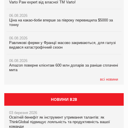
Varto Paw expert від власної ТМ Varto!
Varto Paw expert від власної ТМ Varto!
тонну
06.08.2026
06.08.2026
06.08.2026
Ціна на какао-боби вперше за півроку перевищила $5000 за
Ціна на какао-боби вперше за півроку перевищила $5000 за
Равликові ферми у Франції масово закриваються, для галузі
тонну
тонну
видався катастрофічний сезон
06.08.2026
06.08.2026
06.08.2026
Равликові ферми у Франції масово закриваються, для галузі
Равликові ферми у Франції масово закриваються, для галузі
Amazon поверне клієнтам 600 млн доларів за раніше сплачені
видався катастрофічний сезон
видався катастрофічний сезон
мита
06.08.2026
06.08.2026
05.08.2026
Amazon поверне клієнтам 600 млн доларів за раніше сплачені
Amazon поверне клієнтам 600 млн доларів за раніше сплачені
У Євросоюзі набули чинності нові правила щодо штучного
мита
мита
інтелекту
всі новини
НОВИНИ B2B
03 березня 2026
Освітній бенефіт як інструмент утримання талантів: як
ThinkGlobal підвищує лояльність та продуктивність вашої
команди