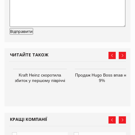
ЧИТАЙТЕ ТАКОЖ
ам
Kraft Heinz скоротила
Продаж Hugo Boss впав на
іше
збиток у першому півріччі
9%
КРАЩІ КОМПАНІЇ