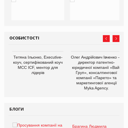
ОСОБИСТОСТІ
,
Тетяна Ільєнко, Executive-
Олег Андрійович Івченко —
ОВ
коуч, сертифікований коуч
директор патентно-
МСС ICF, ментор для
юридичної компанії «Вайз
лідерів
Груп», консалтингової
компанії «Парето» та
маркетингової агенції
Myka Agency.
БЛОГИ
Брагина Людмила