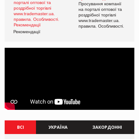
ї
Просування компанії
а
на порталі оптової та
роздрібної торгівлі
www.trademaster.ua.
і.
правила. Особливості.
Рекомендації
Ре
ВСІ
УКРАЇНА
ЗАКОРДОННІ