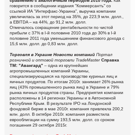
сравнению с аналогичным периодом 2010 года.
Как
говорится в сообщении издания "Коммерсантъ" со
ссылкой
ИА "
Интерфакс-Украина", выручка компании
увеличилась за этот период на 35%, до 223,9 млн. долл.,
а EBITDA – на 44%, до 91,2 млн. долл.
Отмечалось сокращение рентабельности по чистой
прибыли с 37% в
I
-й половине 2010 года до 30% в
I
-й
половине 2011 года уменьшением финансового дохода с
15,6 млн. долл. до 0,83 млн. долл.
Торговля в Украине
Новости компаний
Портал
розничной и оптовой торговли TradeMaster
Справка
ТМ:
"Авангард"
– одна из крупнейших
агропромышленных компаний Украины,
специализирующаяся на производстве куриных яиц и
яичных продуктов. По итогам 2010г. занимает 26% рынка
яиц (43% промышленного рынка яиц) в Украине и 79%
рынка яичных продуктов страны. Предприятия компании
расположены в 14 регионах Украины и в Автономной
Республике Крым. В результате IPO на Лондонской
фондовой бирже в мае 2010г. компания привлекла 200,2
млн. долл. В октябре 2010г. компания разместила
еврооблигации на сумму 193,5 млн. долл. со сроком
погашения 29 октября 2015г.