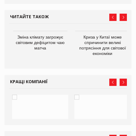
ЧИТАЙТЕ ТАКОЖ
Зміна клімату загрожує
Криза у Китаї може
ne
світовим дефіцитом чаю
спричинити великі
матча
потрясіння для світової
економіки
КРАЩІ КОМПАНІЇ