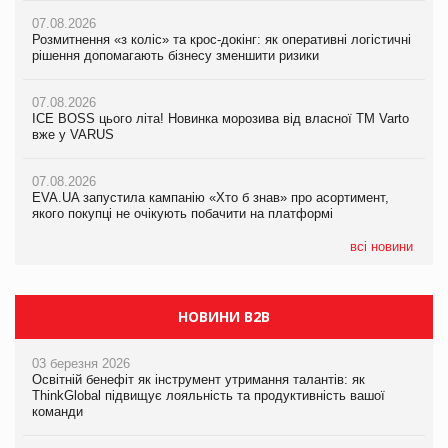
07.08.2026
07.08.2026
07.08.2026
Розмитнення «з коліс» та крос-докінг: як оперативні логістичні
Розмитнення «з коліс» та крос-докінг: як оперативні логістичні
Kraft Heinz скоротила збиток у першому півріччі
рішення допомагають бізнесу зменшити ризики
рішення допомагають бізнесу зменшити ризики
07.08.2026
07.08.2026
07.08.2026
Продажі Hugo Boss впали на 9%
ICE BOSS цього літа! Новинка морозива від власної ТМ Varto
ICE BOSS цього літа! Новинка морозива від власної ТМ Varto
вже у VARUS
вже у VARUS
07.08.2026
Франція заборонила рекламні дзвінки без згоди клієнтів
07.08.2026
07.08.2026
EVA.UA запустила кампанію «Хто б знав» про асортимент,
EVA.UA запустила кампанію «Хто б знав» про асортимент,
якого покупці не очікують побачити на платформі
якого покупці не очікують побачити на платформі
всі новини
НОВИНИ B2B
03 березня 2026
Освітній бенефіт як інструмент утримання талантів: як
ThinkGlobal підвищує лояльність та продуктивність вашої
команди