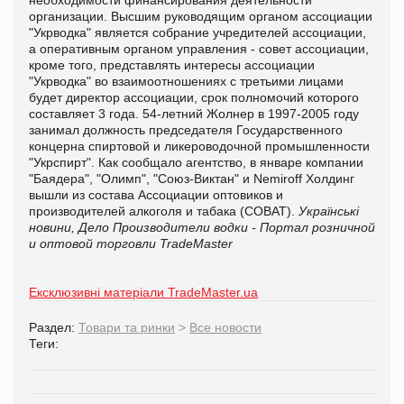
организации. Высшим руководящим органом ассоциации
"Укрводка" является собрание учредителей ассоциации,
а оперативным органом управления - совет ассоциации,
кроме того, представлять интересы ассоциации
"Укрводка" во взаимоотношениях с третьими лицами
будет директор ассоциации, срок полномочий которого
составляет 3 года. 54-летний Жолнер в 1997-2005 году
занимал должность председателя Государственного
концерна спиртовой и ликероводочной промышленности
"Укрспирт". Как сообщало агентство, в январе компании
"Баядера", "Олимп", "Союз-Виктан" и Nemiroff Холдинг
вышли из состава Ассоциации оптовиков и
производителей алкоголя и табака (СОВАТ).
Українські
новини, Дело
Производители водки - Портал розничной
и оптовой торговли TradeMaster
Ексклюзивні матеріали TradeMaster.ua
Раздел:
Товари та ринки
>
Все новости
Теги: