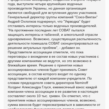
года, выступили четыре крупнейших водочных
производителя Украины, но данная организация
является свободной для вступления других участников.
Генеральный директор группы компаний "Союз-Виктан"
Андрей Охлопков подчеркнул, что "Укрводка" будет
отстаивать интересы только водочных производителей.
"На протяжении последних лет СОВАТ пытался
защищать интересы и табачной, и алкогольной отрасли
одновременно. Возможно, существующая распыленность
деятельности помешала СОВАТ сконцентрироваться на
решении актуальных проблем", - добавил он.
Представители ассоциации отметили, что пока
переговоры о вхождении в ее состав новых участников с
другими компаниями не ведутся, но это возможно в
ближайшее время. Решение о принятии новых
ассоциированных членов будет принимать Совет
ассоциации, в состав которого входит по одному
представителю от каждой компании-учредителя. По
словам председателя совета директоров Nemiroff
Холдинг Александра Глуся, ежемесячный взнос каждой
компании-члена ассоциации в ее развитие в настоящее
составляет около 10 тыс. гривен. Он отметил, что с
принятием новых ассоциированных членов, возможно,
сумма взносов будет пересматриваться в зависимости от
необходимости финансирования деятельности