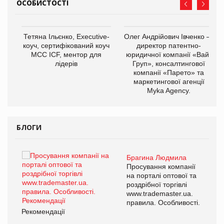
ОСОБИСТОСТІ
,
Тетяна Ільєнко, Executive-
Олег Андрійович Івченко —
ОВ
коуч, сертифікований коуч
директор патентно-
МСС ICF, ментор для
юридичної компанії «Вайз
лідерів
Груп», консалтингової
компанії «Парето» та
маркетингової агенції
Myka Agency.
БЛОГИ
Брагина Людмила
ї
Просування компанії
а
на порталі оптової та
роздрібної торгівлі
www.trademaster.ua.
і.
правила. Особливості.
Рекомендації
Ре