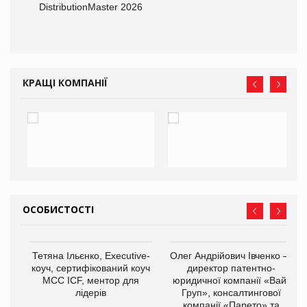
DistributionMaster 2026
КРАЩІ КОМПАНІЇ
ОСОБИСТОСТІ
,
Тетяна Ільєнко, Executive-
Олег Андрійович Івченко —
ОВ
коуч, сертифікований коуч
директор патентно-
МСС ICF, ментор для
юридичної компанії «Вайз
лідерів
Груп», консалтингової
компанії «Парето» та