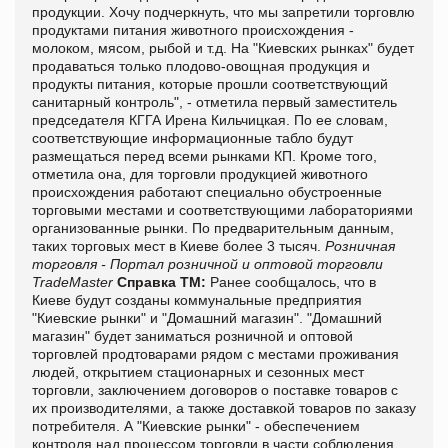
продукции. Хочу подчеркнуть, что мы запретили торговлю
продуктами питания животного происхождения -
молоком, мясом, рыбой и т.д. На "Киевских рынках" будет
продаваться только плодово-овощная продукция и
продукты питания, которые прошли соответствующий
санитарный контроль", - отметила первый заместитель
председателя КГГА Ирена Кильчицкая. По ее словам,
соответствующие информационные табло будут
размещаться перед всеми рынками КП. Кроме того,
отметила она, для торговли продукцией животного
происхождения работают специально обустроенные
торговыми местами и соответствующими лабораториями
организованные рынки. По предварительным данным,
таких торговых мест в Киеве более 3 тысяч.
Розничная
торговля - Портал розничной и оптовой торговли
TradeMaster
Справка ТМ:
Ранее сообщалось, что в
Киеве будут созданы коммунальные предприятия
"Киевские рынки" и "Домашний магазин". "Домашний
магазин" будет заниматься розничной и оптовой
торговлей продтоварами рядом с местами проживания
людей, открытием стационарных и сезонных мест
торговли, заключением договоров о поставке товаров с
их производителями, а также доставкой товаров по заказу
потребителя. А "Киевские рынки" - обеспечением
контроля над процессом торговли в части соблюдения