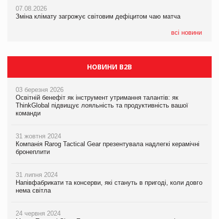
07.08.2026
07.08.2026
07.08.2026
Kraft Heinz скоротила збиток у першому півріччі
Зміна клімату загрожує світовим дефіцитом чаю матча
Зміна клімату загрожує світовим дефіцитом чаю матча
всі новини
НОВИНИ B2B
03 березня 2026
Освітній бенефіт як інструмент утримання талантів: як
ThinkGlobal підвищує лояльність та продуктивність вашої
команди
31 жовтня 2024
Компанія Rarog Tactical Gear презентувала надлегкі керамічні
бронеплити
31 липня 2024
Напівфабрикати та консерви, які стануть в пригоді, коли довго
нема світла
24 червня 2024