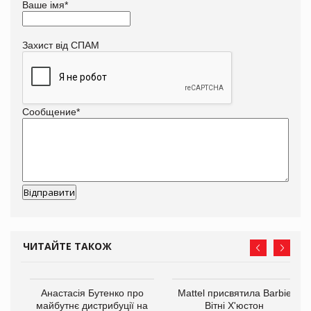
Ваше імя
*
Захист від СПАМ
Сообщение
*
ЧИТАЙТЕ ТАКОЖ
Анастасія Бутенко про
Mattel присвятила Barbie
оди
майбутнє дистрибуції на
Вітні Х'юстон