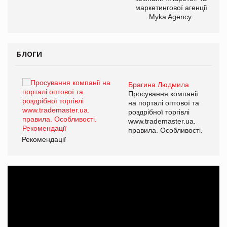
маркетингової агенції
Myka Agency.
БЛОГИ
Брагина Людмила
ї
Просування компанії
а
на порталі оптової та
роздрібної торгівлі
www.trademaster.ua.
і.
правила. Особливості.
Рекомендації
Ре