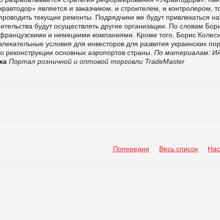
равтодор» является и заказчиком, и строителем, и контролером, то
 проводить текущие ремонты. Подрядчики же будут привлекаться на
оительства будут осуществлять другие организации. По словам Бор
с французскими и немецкими компаниями.
Кроме того, Борис Колес
влекательные условия для инвесторов для развития украинских пор
по реконструкции основных аэропортов страны.
По материалам:
И
ка
Портал розничной и оптовой торговли TradeMaster
Попередня
Весь список
Нас