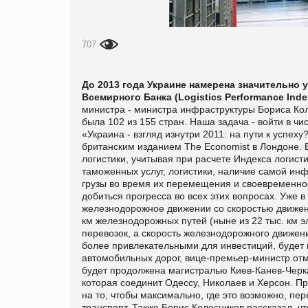
707
До 2013 года Украине намерена значительно
Всемирного Банка (Logistics Performance Inde
министра - министра инфраструктуры Бориса Коле
была 102 из 155 стран. Наша задача - войти в ч
«Украина - взгляд изнутри 2011: на пути к успе
британским изданием The Economist в Лондоне.
логистики, учитывая при расчете Индекса логист
таможенных услуг, логистики, наличие самой ин
грузы во время их перемещения и своевременнос
добиться прогресса во всех этих вопросах. Уже 
железнодорожное движении со скоростью движения
км железнодорожных путей (ныне из 22 тыс. км эл
перевозок, а скорость железнодорожного движен
более привлекательными для инвестиций, будет 
автомобильных дорог, вице-премьер-министр отм
будет продолжена магистралью Киев-Канев-Черка
которая соединит Одессу, Николаев и Херсон. П
на то, чтобы максимально, где это возможно, п
транспорт.
Также Борис Колесников рассказал, ч