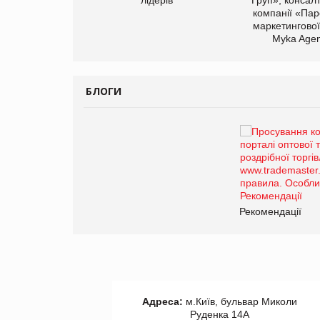
компанії «Пар
маркетингової
Myka Agen
БЛОГИ
Брагина Людмила
Просування компанії на
порталі оптової та
роздрібної торгівлі
www.trademaster.ua.
правила. Особливості.
ії
Рекомендації
Адреса:
м.Київ, бульвар Миколи
Руденка 14А