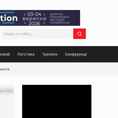
паній
Логістика
Тренінги
Конференції
ности
дня 2011