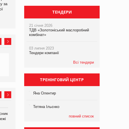
у за
ТОКЕРИ
PrivateLabel&FMCG Master
ої
2026
ТЕНДЕРИ
21 січня 2026
ТДВ «Золотоніський маслоробний
комбінат»
03 липня 2023
Тендери компанії
Всі тендери
ТРЕНІНГОВИЙ ЦЕНТР
Яна Олентир
Тетяна Ільєнко
сник
Олексій Логачов-Михайлов
Яна Сараніна, директор
повний список
ежі
Файно маркет Директор
компанії «УкраМарин»
департаменту з
виробництва