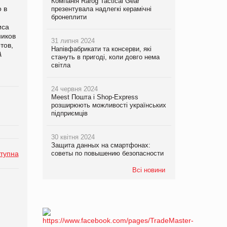
Компанія Rarog Tactical Gear
 в
презентувала надлегкі керамічні
бронеплити
иса
ников
31 липня 2024
тов,
Напівфабрикати та консерви, які
А
стануть в пригоді, коли довго нема
світла
24 червня 2024
Meest Пошта і Shop-Express
розширюють можливості українських
підприємців
30 квітня 2024
Защита данных на смартфонах:
тупна
советы по повышению безопасности
Всі новини