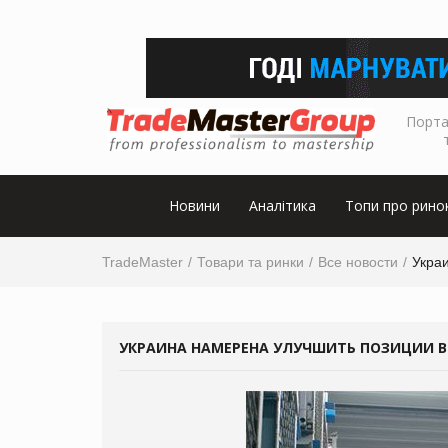
Порта
Новини
Аналітика
Топи про рино
TradeMaster
Товари та ринки
Все новости
Укра
УКРАИНА НАМЕРЕНА УЛУЧШИТЬ ПОЗИЦИИ В