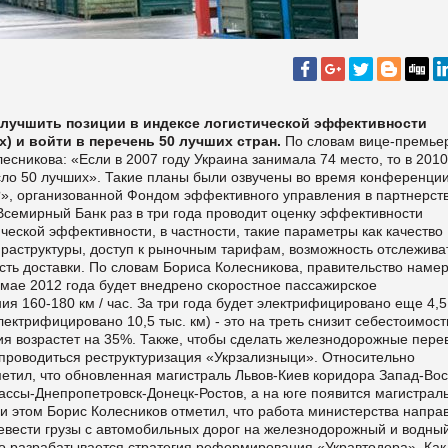
 улучшить позиции в индексе логистической эффективности
x) и войти в перечень 50 лучших стран.
По словам вице-премье
сникова: «Если в 2007 году Украина занимала 74 место, то в 2010
исло 50 лучших». Такие планы были озвучены во время конференци
ху?», организованной Фондом эффективного управления в партнерств
Всемирный Банк раз в три года проводит оценку эффективности
ической эффективности, в частности, такие параметры как качество
фраструктуры, доступ к рыночным тарифам, возможность отслежива
ть доставки.
По словам Бориса Колесникова, правительство наме
в мае 2012 года будет внедрено скоростное пассажирское
 160-180 км / час. За три года будет электрифицировано еще 4,5
ектрифицировано 10,5 тыс. км) - это на треть снизит себестоимост
ия возрастет на 35%. Также, чтобы сделать железнодорожные пере
проводиться реструктуризация «Укрзализныци».
Относительно
етил, что обновленная магистраль Львов-Киев коридора Запад-Вос
ссы-Днепропетровск-Донецк-Ростов, а на юге появится магистраль
ри этом Борис Колесников отметил, что работа министерства напра
еревести грузы с автомобильных дорог на железнодорожный и водны
то разрабатывается стратегия реформирования «Укравтодора». Как