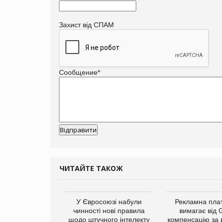
Захист від СПАМ
Сообщение
*
ЧИТАЙТЕ ТАКОЖ
у Зеландію
У Євросоюзі набули
Рекламна пл
22,1% світового
чинності нові правила
вимагає від 
ту молочної
щодо штучного інтелекту
компенсацію за 