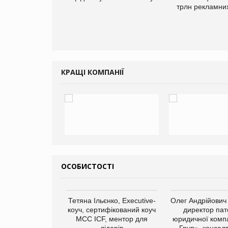
одукції
трлн рекламних
КРАЩІ КОМПАНІЇ
ОСОБИСТОСТІ
арас Ігорович,
Тетяна Ільєнко, Executive-
Олег Андрійович
иробництва ТОВ
коуч, сертифікований коуч
директор пат
Герчак"
МСС ICF, ментор для
юридичної компа
лідерів
Груп», консал