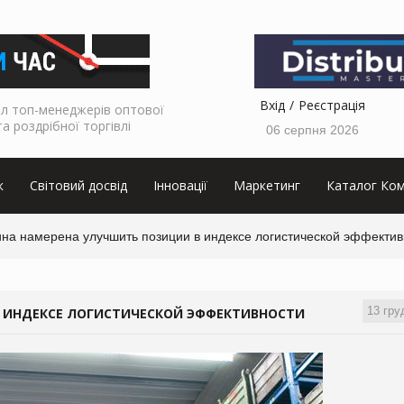
Вхід
Реєстрація
л топ-менеджерів оптової
та роздрібної торгівлі
06 серпня 2026
к
Світовий досвід
Інновації
Маркетинг
Каталог Ком
ина намерена улучшить позиции в индексе логистической эффектив
13 гру
 ИНДЕКСЕ ЛОГИСТИЧЕСКОЙ ЭФФЕКТИВНОСТИ