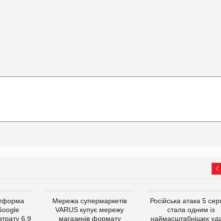
атформа
Мережа супермаркетів
Російська атака 5 се
Google
VARUS купує мережу
стала одним із
втрату 6,9
магазинів формату
наймасштабніших уда