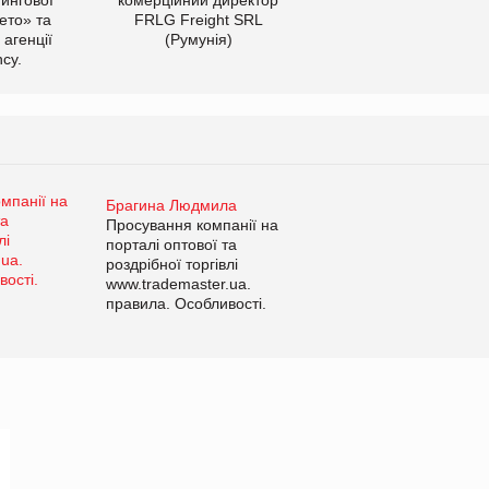
ето» та
FRLG Freight SRL
 агенції
(Румунія)
cy.
Брагина Людмила
Просування компанії на
порталі оптової та
роздрібної торгівлі
www.trademaster.ua.
правила. Особливості.
Рекомендації