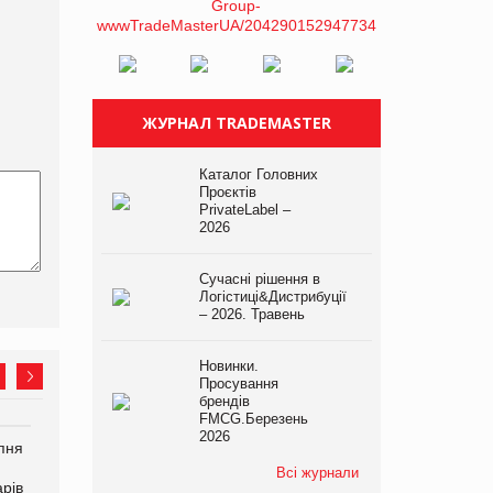
ЖУРНАЛ TRADEMASTER
Каталог Головних
Проєктів
PrivateLabel –
2026
Сучасні рішення в
Логістиці&Дистрибуції
– 2026. Травень
Новинки.
Просування
брендів
FMCG.Березень
2026
рпня
Смачне поповнення
Сергій Лісунов про
дитячого меню: у VARUS
заморожені хлібобулочні
Всі журнали
рів
з’явилися новинки від ТМ
вироби на