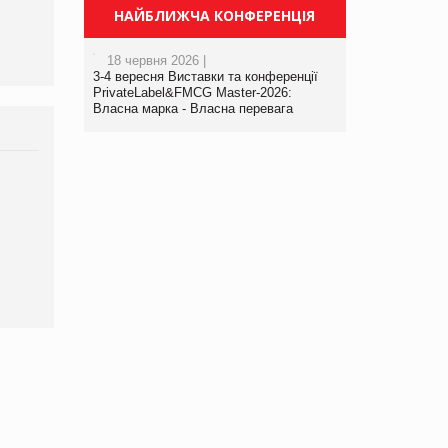
НАЙБЛИЖЧА КОНФЕРЕНЦІЯ
18 червня 2026 |
3-4 вересня Виставки та конференції
PrivateLabel&FMCG Master-2026:
Власна марка - Власна перевага
Брагина Людмила
Просування компанії на
порталі оптової та
роздрібної торгівлі
www.trademaster.ua.
правила. Особливості.