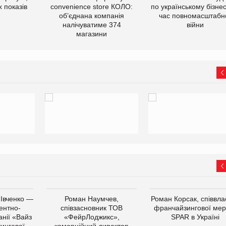
 показів
convenience store КОЛО:
по українському бізнес
об’єднана компанія
час повномасштабн
налічуватиме 374
війни
магазини
 Івченко —
Роман Наумчев,
Роман Корсак, співвла
ентно-
співзасновник ТОВ
франчайзингової мер
нії «Вайз
«ФейрЛоджикс»,
SPAR в Україні
тингової
комерційний директор