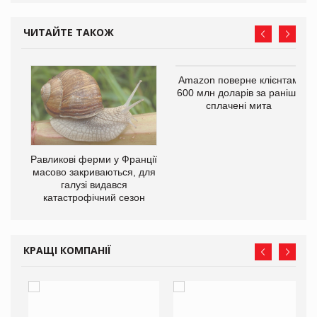
ЧИТАЙТЕ ТАКОЖ
і
Amazon поверне клієнтам
600 млн доларів за раніше
сплачені мита
Равликові ферми у Франції
масово закриваються, для
галузі видався
катастрофічний сезон
КРАЩІ КОМПАНІЇ