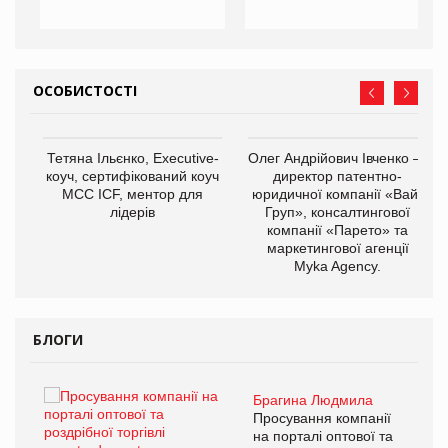
ОСОБИСТОСТІ
,
Тетяна Ільєнко, Executive-
Олег Андрійович Івченко —
ОВ
коуч, сертифікований коуч
директор патентно-
МСС ICF, ментор для
юридичної компанії «Вайз
лідерів
Груп», консалтингової
компанії «Парето» та
маркетингової агенції
Myka Agency.
БЛОГИ
Брагина Людмила
ї
Просування компанії
а
на порталі оптової та