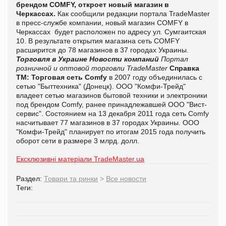
брендом COMFY, откроет новый магазин в
Черкассах.
Как сообщили редакции портала
TradeMaster
в пресс-службе компании, новый магазин COMFY в
Черкассах будет расположен по адресу ул. Сумгаитская
10. В результате открытия магазина сеть COMFY
расширится до 78 магазинов в 37 городах Украины.
Торговля в Украине
Новости компаний
Портал
розничной и оптовой торговли TradeMaster
Справка
ТМ:
Торговая сеть Comfy
в 2007 году объединилась с
сетью "Быттехника" (Донецк). ООО "Комфи-Трейд"
владеет сетью магазинов бытовой техники и электроники
под брендом Comfy, ранее принадлежавшей ООО "Вист-
сервис".
Состоянием на 13 декабря 2011 года сеть Comfy
насчитывает 77 магазинов в 37 городах Украины.
ООО
"Комфи-Трейд" планирует по итогам 2015 года получить
оборот сети в размере 3 млрд. долл.
Ексклюзивні матеріали TradeMaster.ua
Раздел:
Товари та ринки
>
Все новости
Теги: