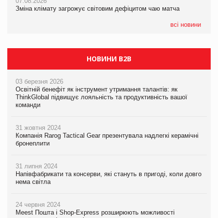
07.08.2026
07.08.2026
Kraft Heinz скоротила збиток у першому півріччі
Зміна клімату загрожує світовим дефіцитом чаю матча
Зміна клімату загрожує світовим дефіцитом чаю матча
всі новини
НОВИНИ B2B
03 березня 2026
Освітній бенефіт як інструмент утримання талантів: як
ThinkGlobal підвищує лояльність та продуктивність вашої
команди
31 жовтня 2024
Компанія Rarog Tactical Gear презентувала надлегкі керамічні
бронеплити
31 липня 2024
Напівфабрикати та консерви, які стануть в пригоді, коли довго
нема світла
24 червня 2024
Meest Пошта і Shop-Express розширюють можливості