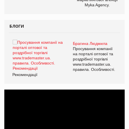
Myka Agency.
БЛОГИ
Брагина Людмила
ї
Просування компанії
а
на порталі оптової та
роздрібної торгівлі
www.trademaster.ua.
і.
правила. Особливості.
Рекомендації
Ре