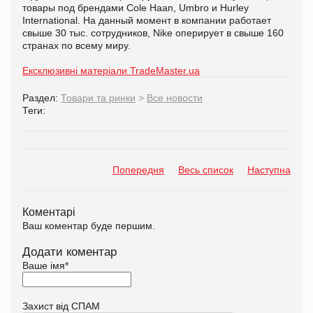
товары под брендами Cole Haan, Umbro и Hurley
International. На данный момент в компании работает
свыше 30 тыс. сотрудников, Nike оперирует в свыше 160
странах по всему миру.
Ексклюзивні матеріали TradeMaster.ua
Раздел:
Товари та ринки
>
Все новости
Теги:
Попередня
Весь список
Наступна
Коментарі
Ваш коментар буде першим.
Додати коментар
Ваше імя
*
Захист від СПАМ