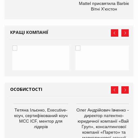
Mattel присвятила Barbie
оди
Вітні Х'юстон
КРАЩІ КОМПАНІЇ
ОСОБИСТОСТІ
,
Тетяна Ільєнко, Executive-
Олег Андрійович Івченко —
ОВ
коуч, сертифікований коуч
директор патентно-
МСС ICF, ментор для
юридичної компанії «Вайз
лідерів
Груп», консалтингової
компанії «Парето» та
маркетингової агенції