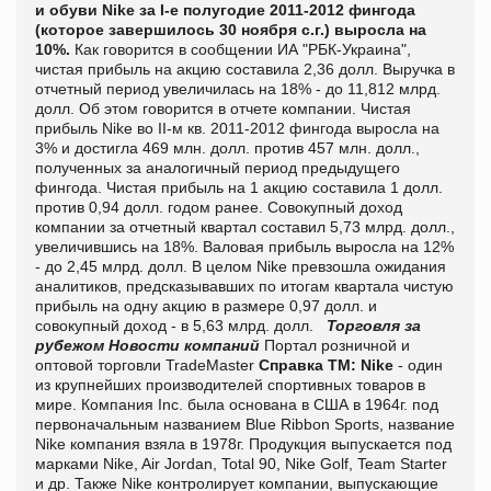
и обуви Nike за I-е полугодие 2011-2012 фингода
(которое завершилось 30 ноября с.г.) выросла на
10%.
Как говорится в сообщении ИА "РБК-Украина",
чистая прибыль на акцию составила 2,36 долл. Выручка в
отчетный период увеличилась на 18% - до 11,812 млрд.
долл. Об этом говорится в отчете компании.
Чистая
прибыль Nike во II-м кв. 2011-2012 фингода выросла на
3% и достигла 469 млн. долл. против 457 млн. долл.,
полученных за аналогичный период предыдущего
фингода. Чистая прибыль на 1 акцию составила 1 долл.
против 0,94 долл. годом ранее. Совокупный доход
компании за отчетный квартал составил 5,73 млрд. долл.,
увеличившись на 18%. Валовая прибыль выросла на 12%
- до 2,45 млрд. долл. В целом Nike превзошла ожидания
аналитиков, предсказывавших по итогам квартала чистую
прибыль на одну акцию в размере 0,97 долл. и
совокупный доход - в 5,63 млрд. долл.
Торговля за
рубежом
Новости компаний
Портал розничной и
оптовой торговли TradeMaster
Справка ТМ:
Nike
- один
из крупнейших производителей спортивных товаров в
мире. Компания Inc. была основана в США в 1964г. под
первоначальным названием Blue Ribbon Sports, название
Nike компания взяла в 1978г. Продукция выпускается под
марками Nike, Air Jordan, Total 90, Nike Golf, Team Starter
и др. Также Nike контролирует компании, выпускающие