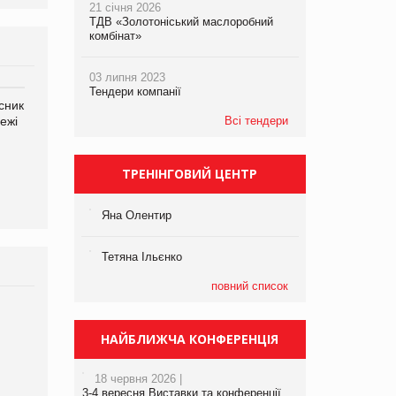
21 січня 2026
ТДВ «Золотоніський маслоробний
комбінат»
03 липня 2023
Тендери компанії
сник
Олексій Логачов-Михайлов
Яна Сараніна, директор
ежі
Файно маркет Директор
компанії «УкраМарин»
Всі тендери
департаменту з
виробництва
ТРЕНІНГОВИЙ ЦЕНТР
Яна Олентир
Тетяна Ільєнко
повний список
НАЙБЛИЖЧА КОНФЕРЕНЦІЯ
18 червня 2026 |
3-4 вересня Виставки та конференції