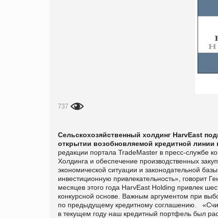
737
Сельскохозяйственный холдинг HarvEast под
открытии возобновляемой кредитной линии н
редакции портала TradeMaster в пресс-службе к
Холдинга и обеспечение производственных закуп
экономической ситуации и законодательной базы
инвестиционную привлекательность», говорит Ге
месяцев этого года HarvEast Holding привлек шес
конкурсной основе. Важным аргументом при выб
по предыдущему кредитному соглашению.
«Счи
в текущем году наш кредитный портфель был рас