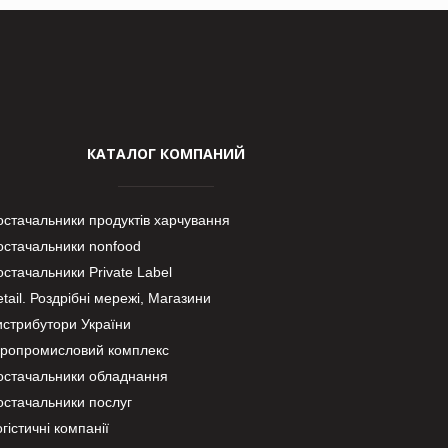
КАТАЛОГ КОМПАНИЙ
остачальники продуктів харчування
остачальники nonfood
стачальники Private Label
tail. Роздрібні мережі, Магазини
истрибутори України
гропромисловий комплекс
остачальники обладнання
остачальники послуг
гістичні компанії