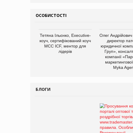
ОСОБИСТОСТІ
Тетяна Ільєнко, Executive-
Олег Андрійович
коуч, сертифікований коуч
директор пат
МСС ICF, ментор для
юридичної компа
лідерів
Груп», консал
компанії «Пар
маркетингової
Myka Agen
БЛОГИ