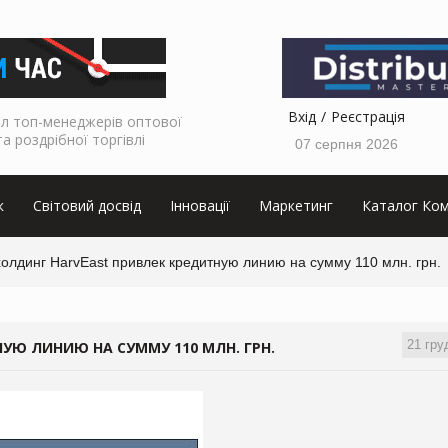
Вхід
Реєстрація
л топ-менеджерів оптової
та роздрібної торгівлі
07 серпня 2026
к
Світовий досвід
Інновації
Маркетинг
Каталог Ком
олдинг HarvEast привлек кредитную линию на сумму 110 млн. грн.
21 гру
УЮ ЛИНИЮ НА СУММУ 110 МЛН. ГРН.