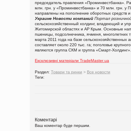
председатель правления «Проминвестбанка».
Ра
млн. грн. у «Проминвестбанка» и 70 млн. грн. у
направлены на пополнение оборотных средств и
Украине
Новости компаний
Портал розничной
сельскохозяйственный холдинг, владеющий и упр
Житомирской областях и АР Крым. Основные нап
пшеницы, подсолнечника, ячменя, многолетних т
марта 2011 года на базе сельскохозяйственных
составляет около 220 тыс. га; поголовье крупного
являются группа СКМ и группа «Смарт-Холдинг»
Ексклюзивні матеріали TradeMaster.ua
Раздел:
Товари та ринки
>
Все новости
Теги:
Коментарі
Ваш коментар буде першим.