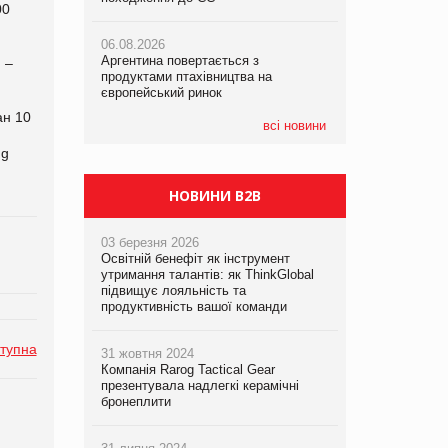
00
06.08.2026
06.08.2026
06.08.2026
Аргентина повертається з
Аргентина повертається з
Аргентина повертається з
g
–
продуктами птахівництва на
продуктами птахівництва на
продуктами птахівництва на
європейський ринок
європейський ринок
європейський ринок
ан 10
всі новини
ng
НОВИНИ B2B
03 березня 2026
Освітній бенефіт як інструмент
утримання талантів: як ThinkGlobal
підвищує лояльність та
продуктивність вашої команди
тупна
31 жовтня 2024
Компанія Rarog Tactical Gear
презентувала надлегкі керамічні
бронеплити