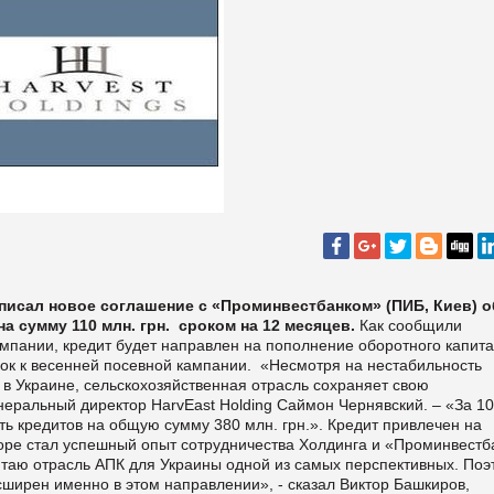
писал новое соглашение с «Проминвестбанком» (ПИБ, Киев) о
а сумму 110 млн. грн.
сроком на 12 месяцев.
Как сообщили
омпании, кредит будет направлен на пополнение оборотного капит
ок к весенней посевной кампании.
«Несмотря на нестабильность
 в Украине, сельскохозяйственная отрасль сохраняет свою
неральный директор HarvEast Holding Саймон Чернявский. – «За 10
ть кредитов на общую сумму 380 млн. грн.».
Кредит привлечен на
оре стал успешный опыт сотрудничества Холдинга и «Проминвестб
таю отрасль АПК для Украины одной из самых перспективных. Поэ
ширен именно в этом направлении», - сказал Виктор Башкиров,