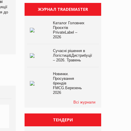
ві
Аргентина повертається з
ФАО прогнозує зростання
кції
продуктами птахівництва
світових цін на
ЖУРНАЛ TRADEMASTER
я до
на європейський ринок
продовольство
Каталог Головних
Проєктів
PrivateLabel –
2026
Сучасні рішення в
Логістиці&Дистрибуції
– 2026. Травень
Новинки.
Просування
брендів
FMCG.Березень
2026
Всі журнали
ТЕНДЕРИ