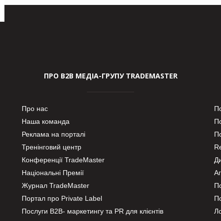
ПРО В2В МЕДІА-ГРУПУ TRADEMASTER
Про нас
П
Наша команда
П
Реклама на порталі
По
Тренінговий центр
Re
Конференції TradeMaster
Д
Національні Премії
А
Журнал TradeMaster
П
Портал про Private Label
П
Послуги В2В- маркетингу та PR для клієнтів
Ло