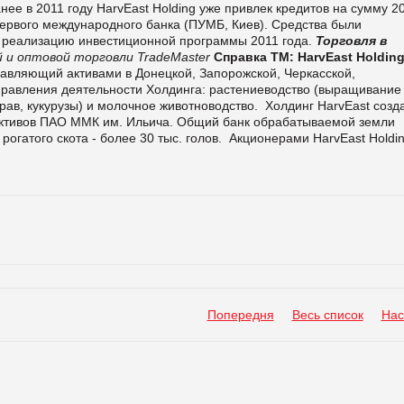
нее в 2011 году HarvEast Holding уже привлек кредитов на сумму 2
 Первого международного банка (ПУМБ, Киев). Средства были
 реализацию инвестиционной программы 2011 года.
Торговля в
 и оптовой торговли TradeMaster
Справка ТМ:
HarvEast Holdin
авляющий активами в Донецкой, Запорожской, Черкасской,
равления деятельности Холдинга: растениеводство (выращивание
рав, кукурузы) и молочное животноводство.
Холдинг HarvEast созд
 активов ПАО ММК им. Ильича. Общий банк обрабатываемой земли
 рогатого скота - более 30 тыс. голов.
Акционерами HarvEast Holdi
.
Попередня
Весь список
Нас