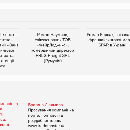
 Івченко —
Роман Наумчев,
Роман Корсак, співвла
ентно-
співзасновник ТОВ
франчайзингової мер
нії «Вайз
«ФейрЛоджикс»,
SPAR в Україні
тингової
комерційний директор
ето» та
FRLG Freight SRL
 агенції
(Румунія)
cy.
Брагина Людмила
Просування компанії на
порталі оптової та
роздрібної торгівлі
www.trademaster.ua.