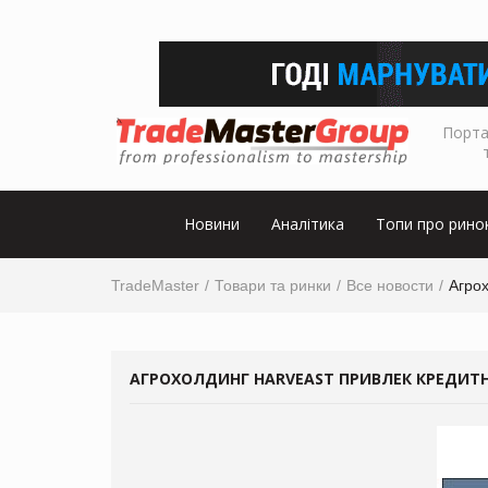
Порта
Новини
Аналітика
Топи про рино
TradeMaster
Товари та ринки
Все новости
Агрох
АГРОХОЛДИНГ HARVEAST ПРИВЛЕК КРЕДИТН