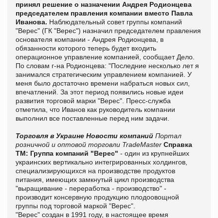
принял решение о назначении Андрея Родионцева
председателем правления компании вместо Павла
Иванова.
Наблюдательный совет группы компаний
"Верес" (ГК "Верес") назначил председателем правления
основателя компании - Андрея Родионцева, в
обязанности которого теперь будет входить
операционное управление компанией, сообщает
Дело.
По словам г-на Родионцева: "Последние несколько лет я
занимался стратегическим управлением компанией. У
меня было достаточно времени набраться новых сил,
впечатлений. За этот период появились новые идеи
развития торговой марки "Верес".
Пресс-служба
отметила, что Иванов как руководитель компании
выполнил все поставленные перед ним задачи.
Торговля в Украине
Новости компаний
Портал
розничной и оптовой торговли TradeMaster
Справка
ТМ:
Группа компаний "Верес"
- один из крупнейших
украинских вертикально интегрированных холдингов,
специализирующихся на производстве продуктов
питания, имеющих замкнутый цикл производства
"выращивание - переработка - производство" -
производит консервную продукцию плодоовощной
группы под торговой маркой "Верес".
"Верес" создан в 1991 году, в настоящее время