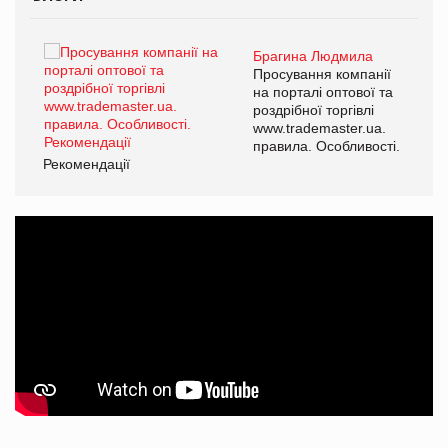
Брагина Людмила
Просування компанії
на порталі оптової та
роздрібної торгівлі
www.trademaster.ua.
правила. Особливості.
Рекомендації
Ре