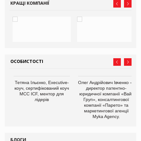
КРАЩІ КОМПАНІЇ
ОСОБИСТОСТІ
Тетяна Ільєнко, Executive-
Олег Андрійович Івченко —
коуч, сертифікований коуч
директор патентно-
МСС ICF, ментор для
юридичної компанії «Вайз
лідерів
Груп», консалтингової
компанії «Парето» та
маркетингової агенції
,
Myka Agency.
ОВ
БЛОГИ