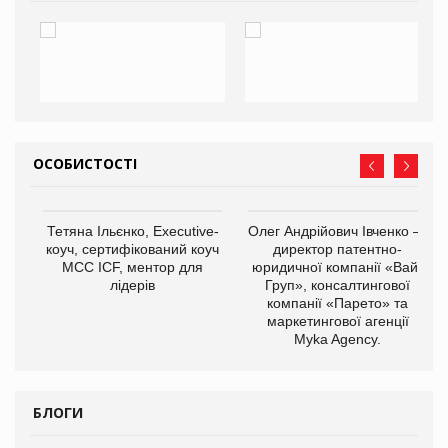
ОСОБИСТОСТІ
,
Тетяна Ільєнко, Executive-
Олег Андрійович Івченко —
ОВ
коуч, сертифікований коуч
директор патентно-
МСС ICF, ментор для
юридичної компанії «Вайз
лідерів
Груп», консалтингової
компанії «Парето» та
маркетингової агенції
Myka Agency.
БЛОГИ