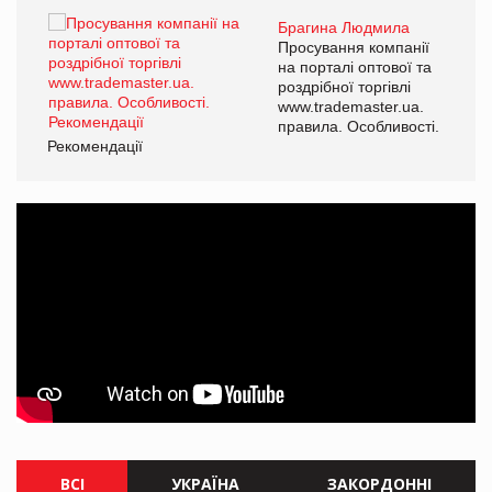
Брагина Людмила
ї
Просування компанії
а
на порталі оптової та
роздрібної торгівлі
www.trademaster.ua.
і.
правила. Особливості.
Рекомендації
Ре
ВСІ
УКРАЇНА
ЗАКОРДОННІ