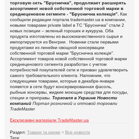
торговую сеть "Брусничка", продолжает расширять
ассортимент новой собственной торговой марки в
среднеценовом сегменте - "Бруснична колекція".
Как
сообщили редакции портала
trademaster.ua в компании,
новыми товарами private label в
ТС "Брусничка" стали 2
новых позиции – зеленый горошек и кукуруза. Оба
продукта изготовлены из высококачественного сырья и
импортируются из Венгрии.
Новинки стали первыми
продуктами из линейки овощной консервации
собственной торговой марки "Бруснична колекція".
Ассортимент товаров новой собственной торговой марки
среднеценового сегмента разработан с учетом
потребностей покупателей сети и призван удовлетворить
самого требовательного клиента.
Напомним, что
следующими товарами, которые в декабре-январе
появятся в сети будут консервированная фасоль,
рыбные консервы, жидкие моющие средства для посуды,
специи и приправы.
Торговля в Украине
Новости
компаний
Портал розничной и оптовой торговли
TradeMaster
Ексклюзивні матеріали TradeMaster.ua
Раздел:
Товари та ринки
>
Все новости
Теги: