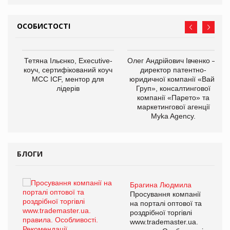
ОСОБИСТОСТІ
,
Тетяна Ільєнко, Executive-
Олег Андрійович Івченко —
ОВ
коуч, сертифікований коуч
директор патентно-
МСС ICF, ментор для
юридичної компанії «Вайз
лідерів
Груп», консалтингової
компанії «Парето» та
маркетингової агенції
Myka Agency.
БЛОГИ
Брагина Людмила
ї
Просування компанії
а
на порталі оптової та
роздрібної торгівлі
www.trademaster.ua.