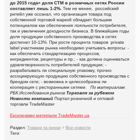
до 2015 года» доля СТМ в розничных сетях России
составляет лишь 1-2%.
Тем не менее,
российский
ритейл уже осознал, что организация товара под
собственной торговой маркой обладает большим
потенциалом как обеспечения лояльности потребителя,
так и увеличения доходности бизнеса.
В ближайшие годы
доля продукции собственного производства в сетях
достигнет 10-13%.
При росте процента товаров
private
label участникам рынка необходимо учитывать вопросы:
-
как обеспечить стандартизацию процессов,
ингредиентов, рецептуры и пр.;
- как должна оцениваться
удовлетворенность потребителей продукции;
-
разрабатывать ли специальную упаковку, прочно
ассоциирующую продукцию собственного производства с
брендом сети;
- возможна и целесообразна ли
кооперация с ресторанными сетями.
По материалам:
РБК.Исследования рынков
Торговля за рубежом
Новости компаний
Портал розничной и оптовой
торговли TradeMaster
Ексклюзивні матеріали TradeMaster.ua
Раздел:
Товари та ринки
>
Все новости
Теги: