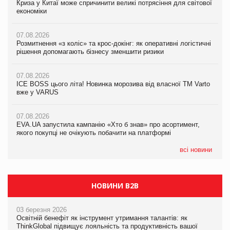
Криза у Китаї може спричинити великі потрясіння для світової
Криза у Китаї може спричинити великі потрясіння для світової
Криза у Китаї може спричинити великі потрясіння для світової
економіки
економіки
економіки
07.08.2026
07.08.2026
07.08.2026
Розмитнення «з коліс» та крос-докінг: як оперативні логістичні
Розмитнення «з коліс» та крос-докінг: як оперативні логістичні
Kraft Heinz скоротила збиток у першому півріччі
рішення допомагають бізнесу зменшити ризики
рішення допомагають бізнесу зменшити ризики
07.08.2026
07.08.2026
07.08.2026
Продажі Hugo Boss впали на 9%
ICE BOSS цього літа! Новинка морозива від власної ТМ Varto
ICE BOSS цього літа! Новинка морозива від власної ТМ Varto
вже у VARUS
вже у VARUS
07.08.2026
Франція заборонила рекламні дзвінки без згоди клієнтів
07.08.2026
07.08.2026
EVA.UA запустила кампанію «Хто б знав» про асортимент,
EVA.UA запустила кампанію «Хто б знав» про асортимент,
якого покупці не очікують побачити на платформі
якого покупці не очікують побачити на платформі
всі новини
НОВИНИ B2B
03 березня 2026
Освітній бенефіт як інструмент утримання талантів: як
ThinkGlobal підвищує лояльність та продуктивність вашої