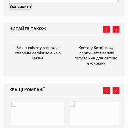
ЧИТАЙТЕ ТАКОЖ
Зміна клімату загрожує
Криза у Китаї може
ne
світовим дефіцитом чаю
спричинити великі
матча
потрясіння для світової
економіки
КРАЩІ КОМПАНІЇ