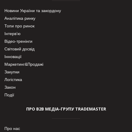
Новини України та закордону
Аналітика ринку
Топи про ринок
Інтерв’ю
Відео-тренінги
Світовий досвід
Інновації
Маркетинг&Продажі
Закупки
Логістика
Закон
Події
ПРО В2В МЕДІА-ГРУПУ TRADEMASTER
Про нас