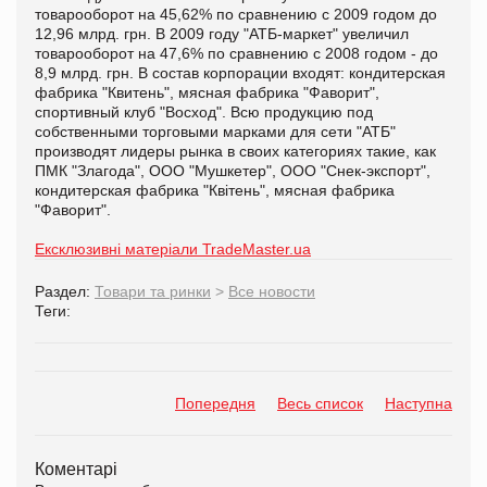
товарооборот на 45,62% по сравнению с 2009 годом до
12,96 млрд. грн. В 2009 году "АТБ-маркет" увеличил
товарооборот на 47,6% по сравнению с 2008 годом - до
8,9 млрд. грн.
В состав корпорации входят: кондитерская
фабрика "Квитень", мясная фабрика "Фаворит",
спортивный клуб "Восход". Всю продукцию под
собственными торговыми марками для сети "АТБ"
производят лидеры рынка в своих категориях такие, как
ПМК "Злагода", ООО "Мушкетер", ООО "Снек-экспорт",
кондитерская фабрика "Квітень", мясная фабрика
"Фаворит".
Ексклюзивні матеріали TradeMaster.ua
Раздел:
Товари та ринки
>
Все новости
Теги:
Попередня
Весь список
Наступна
Коментарі