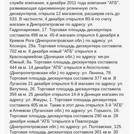
службе компании, в декабре 2011 года компания "АТБ",
развивающая одноименную розничную сеть
дискаунтеров, открыла 12 магазинов, расширив сеть до
533.
В частности, 4 декабря открылся 80-й по счету
магазин в Днепропетровске по адресу: ул.
Гидропарковая, 17. Торговая площадь дискаунтера
составила 498 кв.м.
45-й магазин открылся 6 декабря в
Кривом Роге (Днепропетровская обл.) по адресу: ул.
Косиора, 29а. Торговая площадь дискаунтера составила
702 кв.м.
8 декабря новый "АТБ" открылся в
Красноармейске (Донецкая обл.) по адресу: мк-рн
Южный, 8а. Торговая площадь дискаунтера составила
444 кв.м.
14 декабря "АТБ" открылся в Апостолово
(Днепропетровская обл.) по адресу: ул. Ленина, 78.
Торговая площадь дискаунтера составила 377 кв.м.
В
Луганске 21 декабря открылся 6-й магазин по адресу: ул.
Ватутина, 26. Торговая площадь дискаунтера составила
356 кв.м.
25 декабря открылся 14-й в Донецке магазин по
адресу: ул. Жмуры, 1. Торговая площадь дискаунтера
составила 405 кв.м. Также в этот день открылся 3-й "АТБ"
в Алчевске (Луганская обл.) по адресу: ул. Горького, 16.
Торговая площадь дискаунтера составила 290 кв.м.
28
декабря новый "АТБ "открылся в Павлограде
(Днепропетровская обл.) по адресу: ул. Полтавская, 125.
Торговая площадь дискаунтера составила 301 кв.м.
30