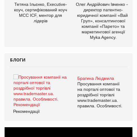
,
Тетяна Ільєнко, Executive-
Олег Андрійович Івченко —
ОВ
коуч, сертифікований коуч
директор патентно-
МСС ICF, ментор для
юридичної компанії «Вайз
лідерів
Груп», консалтингової
компанії «Парето» та
маркетингової агенції
Myka Agency.
БЛОГИ
Брагина Людмила
ї
Просування компанії
а
на порталі оптової та
роздрібної торгівлі
www.trademaster.ua.
і.
правила. Особливості.
Рекомендації
Ре