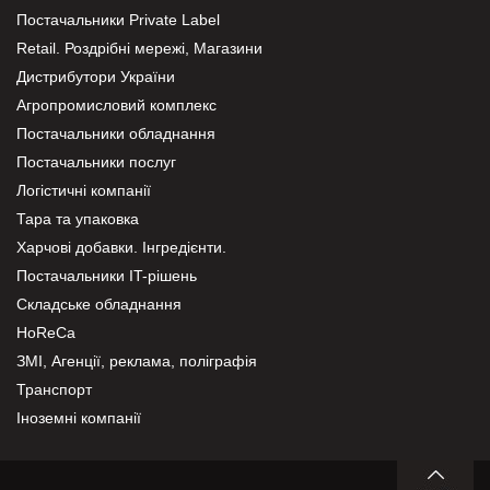
Постачальники Private Label
Retail. Роздрібні мережі, Магазини
Дистрибутори України
Агропромисловий комплекс
Постачальники обладнання
Постачальники послуг
Логістичні компанії
Тара та упаковка
Харчові добавки. Інгредієнти.
Постачальники IT-рішень
Складське обладнання
HoReCa
ЗМІ, Агенції, реклама, поліграфія
Транспорт
Іноземні компанії