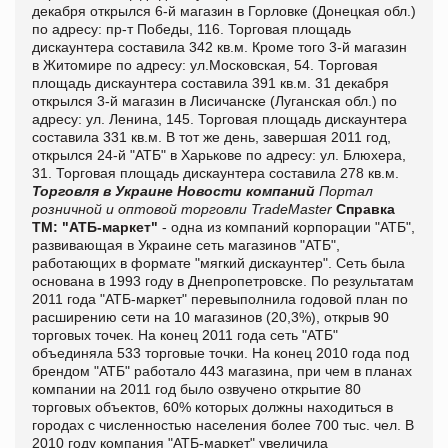
декабря открылся 6-й магазин в Горловке (Донецкая обл.)
по адресу: пр-т Победы, 116. Торговая площадь
дискаунтера составила 342 кв.м. Кроме того 3-й магазин
в Житомире по адресу: ул.Московская, 54. Торговая
площадь дискаунтера составила 391 кв.м.
31 декабря
открылся 3-й магазин в Лисичанске (Луганская обл.) по
адресу: ул. Ленина, 145. Торговая площадь дискаунтера
составила 331 кв.м. В тот же день, завершая 2011 год,
открылся 24-й "АТБ" в Харькове по адресу: ул. Блюхера,
31. Торговая площадь дискаунтера составила 278 кв.м.
Торговля в Украине
Новости компаний
Портал
розничной и оптовой торговли TradeMaster
Справка
ТМ:
"АТБ-маркет"
- одна из компаний корпорации "АТБ",
развивающая в Украине сеть магазинов "АТБ",
работающих в формате "мягкий дискаунтер". Сеть была
основана в 1993 году в Днепропетровске.
По результатам
2011 года "АТБ-маркет" перевыполнила годовой план по
расширению сети на 10 магазинов (20,3%), открыв 90
торговых точек. На конец 2011 года сеть "АТБ"
объединяла 533 торговые точки. На конец 2010 года под
брендом "АТБ" работало 443 магазина, при чем в планах
компании на 2011 год было озвучено открытие 80
торговых объектов, 60% которых должны находиться в
городах с численностью населения более 700 тыс. чел.
В
2010 году компания "АТБ-маркет" увеличила