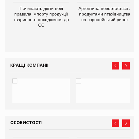
в
Починають діяти нові
Аргентина повертається з
правила імпорту продукції
продуктами птахівництва
тваринного походження до
на європейський ринок
О:
ЄС
КРАЩІ КОМПАНІЇ
ОСОБИСТОСТІ