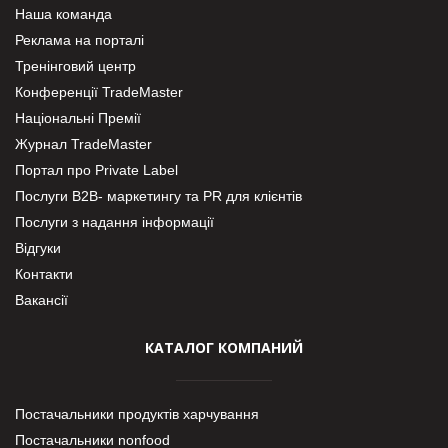
Наша команда
Реклама на порталі
Тренінговий центр
Конференції TradeMaster
Національні Премії
Журнал TradeMaster
Портал про Private Label
Послуги В2В- маркетингу та PR для клієнтів
Послуги з надання інформації
Відгуки
Контакти
Вакансії
КАТАЛОГ КОМПАНИЙ
Постачальники продуктів харчування
Постачальники nonfood