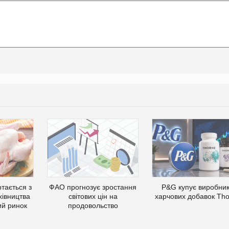
тається з
ФАО прогнозує зростання
P&G купує виробни
хівництва
світових цін на
харчових добавок Th
ий ринок
продовольство