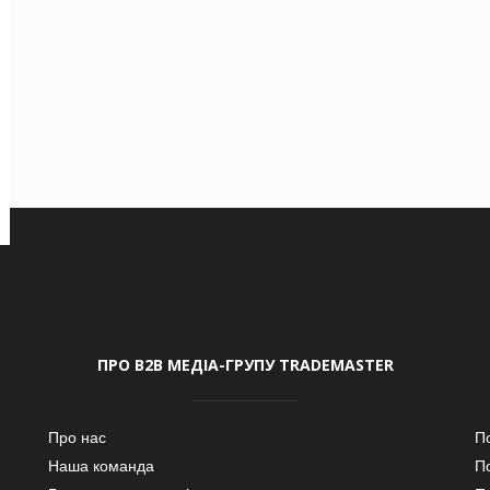
ПРО В2В МЕДІА-ГРУПУ TRADEMASTER
Про нас
П
Наша команда
П