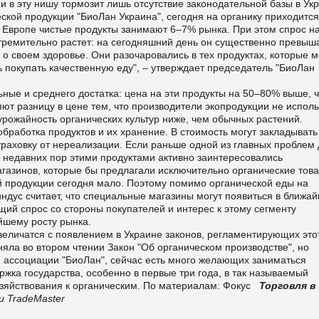
 в эту нишу тормозит лишь отсутствие законодательной базы в Ук
кой продукции "БиоЛан Украина", сегодня на органику приходится
в Европе чистые продукты занимают 6–7% рынка. При этом спрос н
тремительно растет: на сегодняшний день он существенно превыш
о своем здоровье. Они разочаровались в тех продуктах, которые 
 покупать качественную еду", – утверждает председатель "БиоЛан
ьные и среднего достатка: цена на эти продукты на 50–80% выше, 
ют разницу в цене тем, что производители экопродукции не испол
рожайность органических культур ниже, чем обычных растений.
бработка продуктов и их хранение. В стоимость могут закладывать
траховку от нереализации.
Если раньше одной из главных проблем 
с недавних пор этими продуктами активно заинтересовались
газинов, которые бы предлагали исключительно органические това
ой продукции сегодня мало. Поэтому помимо органической еды на
индус считает, что специальные магазины могут появиться в ближа
щий спрос со стороны покупателей и интерес к этому сегменту
йшему росту рынка.
увеличатся с появлением в Украине законов, регламентирующих это
няла во втором чтении Закон "Об органическом производстве", но
 ассоциации "БиоЛан", сейчас есть много желающих заниматься
жка государства, особенно в первые три года, в так называемый
яйствования к органическим.
По материалам:
Фокус
Торговля в
 TradeMaster