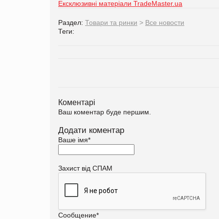
Ексклюзивні матеріали TradeMaster.ua
Раздел:
Товари та ринки
>
Все новости
Теги:
Коментарі
Ваш коментар буде першим.
Додати коментар
Ваше імя
*
Захист від СПАМ
Сообщение
*