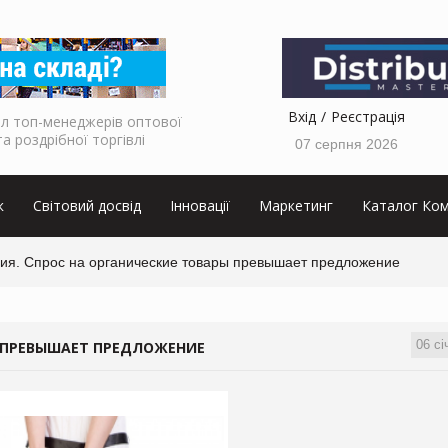
Вхід
Реєстрація
л топ-менеджерів оптової
та роздрібної торгівлі
07 серпня 2026
к
Світовий досвід
Інновації
Маркетинг
Каталог Ком
ия. Спрос на органические товары превышает предложение
06 сі
Ы ПРЕВЫШАЕТ ПРЕДЛОЖЕНИЕ