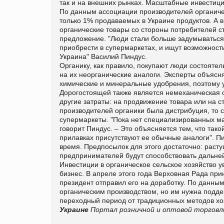
так и на внешних рынках. Масштабные инвестиции
По данным ассоциации производителей органичес
только 1% продаваемых в Украине продуктов. А 
органические товары со стороны потребителей с
предложение.
"Люди стали больше задумываться 
приобрести в супермаркетах, и ищут возможность
Украина" Василий Пиндус.
Органику, как правило, покупают люди состоятел
на их неорганические аналоги. Эксперты объясня
химические и минеральные удобрения, поэтому у
Дорогостоящей также является немеханическая о
другие затраты: на продвижение товара или на с
производителей органики была дистрибуция, то 
супермаркеты.
"Пока нет специализированных ма
говорит Пиндус. – Это объясняется тем, что так
прилавках присутствуют ее обычные аналоги". П
время. Предпосылок для этого достаточно: расту
предпринимателей будут способствовать дальне
Инвестиции в органическое сельское хозяйство 
бизнес. В апреле этого года Верховная Рада при
президент отправил его на доработку.
По данным
органическим производством, но им нужна поддер
переходный период от традиционных методов хоз
Украине
Портал розничной и оптовой торговли