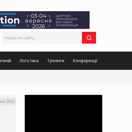
паній
Логістика
Тренінги
Конференції
чня 2012