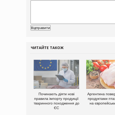
ЧИТАЙТЕ ТАКОЖ
Починають діяти нові
Аргентина повер
правила імпорту продукції
продуктами пта
тваринного походження до
на європейськ
ЄС