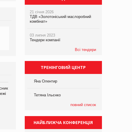
21 січня 2026
ТДВ «Золотоніський маслоробний
комбінат»
03 липня 2023
Тендери компанії
Всі тендери
ТРЕНІНГОВИЙ ЦЕНТР
Яна Олентир
сник
Олексій Логачов-Михайлов
Яна Сараніна, директор
ежі
Файно маркет Директор
компанії «УкраМарин»
Тетяна Ільєнко
департаменту з
виробництва
повний список
НАЙБЛИЖЧА КОНФЕРЕНЦІЯ