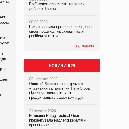
раине.
P&G купує виробника харчових
P&G купує виробника харчових
P&G купує виробника харчових
добавок Thorne
добавок Thorne
добавок Thorne
а
ает
можно
06.08.2026
06.08.2026
06.08.2026
Bosch заявила про повне знищення
Bosch заявила про повне знищення
Bosch заявила про повне знищення
своєї продукції на складі після
своєї продукції на складі після
своєї продукції на складі після
російської атаки
російської атаки
російської атаки
чем
ьзуют
всі новини
 и
для
НОВИНИ B2B
ры, –
йшее
03 березня 2026
Освітній бенефіт як інструмент
утримання талантів: як ThinkGlobal
підвищує лояльність та
т
продуктивність вашої команди
31 жовтня 2024
Компанія Rarog Tactical Gear
презентувала надлегкі керамічні
бронеплити