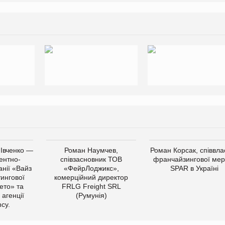
 Івченко —
Роман Наумчев,
Роман Корсак, співвла
ентно-
співзасновник ТОВ
франчайзингової мер
нії «Вайз
«ФейрЛоджикс»,
SPAR в Україні
тингової
комерційний директор
ето» та
FRLG Freight SRL
 агенції
(Румунія)
cy.