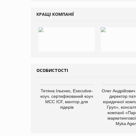
КРАЩІ КОМПАНІЇ
ОСОБИСТОСТІ
Тетяна Ільєнко, Executive-
Олег Андрійович
коуч, сертифікований коуч
директор пат
МСС ICF, ментор для
юридичної компа
лідерів
Груп», консал
компанії «Пар
маркетингової
Myka Agen