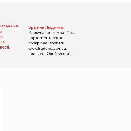
Брагина Людмила
Просування компанії на
порталі оптової та
роздрібної торгівлі
www.trademaster.ua.
правила. Особливості.