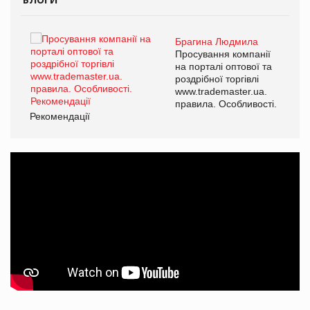
Брагина Людмила
ї
Просування компанії
а
на порталі оптової та
роздрібної торгівлі
www.trademaster.ua.
і.
правила. Особливості.
Рекомендації
Ре