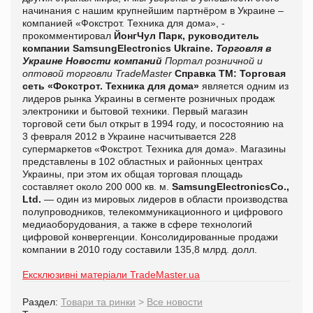
начинания с нашим крупнейшим партнёром в Украине –
компанией «Фокстрот. Техника для дома», -
прокомментировал
ЙонгЧул Парк, руководитель
компании SamsungElectronics Ukraine.
Торговля в
Украине
Новости компаний
Портал розничной и
оптовой торговли TradeMaster
Справка ТМ:
Торговая
сеть «Фокстрот. Техника для дома»
является одним из
лидеров рынка Украины в сегменте розничных продаж
электроники и бытовой техники. Первый магазин
торговой сети был открыт в 1994 году, и посостоянию на
3 февраля 2012 в Украине насчитывается 228
супермаркетов «Фокстрот. Техника для дома». Магазины
представлены в 102 областных и районных центрах
Украины, при этом их общая торговая площадь
составляет около 200 000 кв. м.
SamsungElectronicsCo.,
Ltd.
— один из мировых лидеров в области производства
полупроводников, телекоммуникационного и цифрового
медиаоборудования, а также в сфере технологий
цифровой конвергенции. Консолидированные продажи
компании в 2010 году составили 135,8 млрд. долл.
Ексклюзивні матеріали TradeMaster.ua
Раздел:
Товари та ринки
>
Все новости