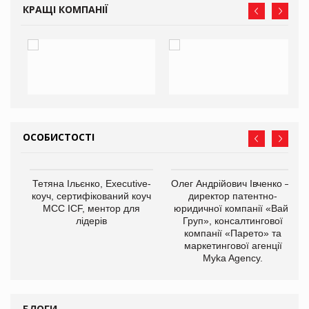
КРАЩІ КОМПАНІЇ
ОСОБИСТОСТІ
,
Тетяна Ільєнко, Executive-
Олег Андрійович Івченко —
ОВ
коуч, сертифікований коуч
директор патентно-
МСС ICF, ментор для
юридичної компанії «Вайз
лідерів
Груп», консалтингової
компанії «Парето» та
маркетингової агенції
Myka Agency.
БЛОГИ