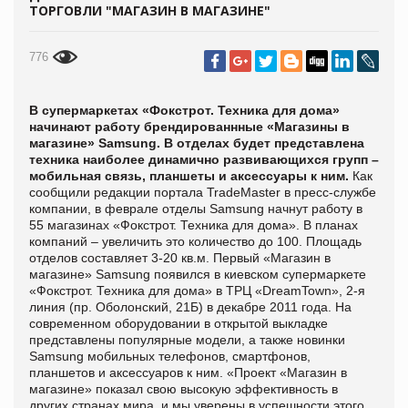
ТОРГОВЛИ "МАГАЗИН В МАГАЗИНЕ"
776
В супермаркетах «Фокстрот. Техника для дома»
начинают работу брендированнные «Магазины в
магазине» Samsung. В отделах будет представлена
техника наиболее динамично развивающихся групп –
мобильная связь, планшеты и аксессуары к ним.
Как
сообщили редакции портала
TradeMaster в пресс-службе
компании, в феврале отделы Samsung начнут работу в
55 магазинах «Фокстрот. Техника для дома». В планах
компаний – увеличить это количество до 100. Площадь
отделов составляет 3-20 кв.м.
Первый «Магазин в
магазине»
Samsung появился в киевском супермаркете
«Фокстрот. Техника для дома» в ТРЦ «DreamTown», 2-я
линия (пр. Оболонский, 21Б) в декабре 2011 года. На
современном оборудовании в открытой выкладке
представлены популярные модели, а также новинки
Samsung мобильных телефонов, смартфонов,
планшетов и аксессуаров к ним.
«Проект «Магазин в
магазине» показал свою высокую эффективность в
других странах мира, и мы уверены в успешности этого