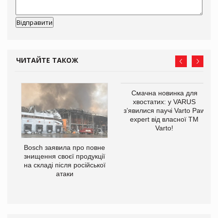
ЧИТАЙТЕ ТАКОЖ
 $1
Смачна новинка для
хвостатих: у VARUS
з’явилися паучі Varto Paw
expert від власної ТМ
Varto!
Bosch заявила про повне
знищення своєї продукції
на складі після російської
атаки