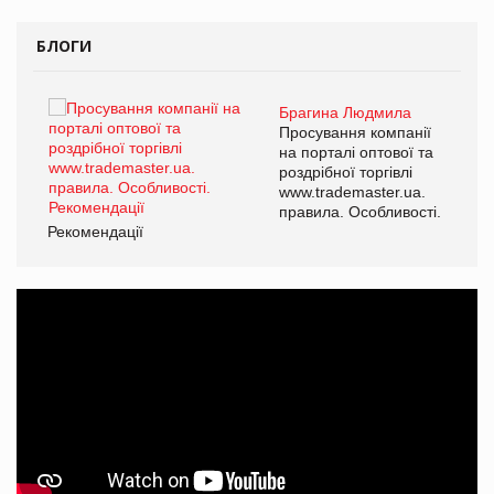
БЛОГИ
Брагина Людмила
ї
Просування компанії
а
на порталі оптової та
роздрібної торгівлі
www.trademaster.ua.
і.
правила. Особливості.
Рекомендації
Ре