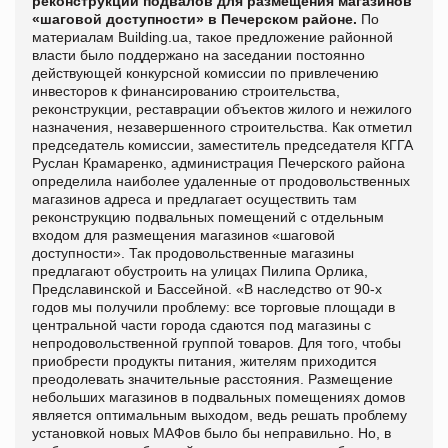
реконструкции подвалов для размещения магазинов
«шаговой доступности» в Печерском районе.
По
материалам Building.ua
, такое предложение районной
власти было поддержано на заседании постоянно
действующей конкурсной комиссии по привлечению
инвесторов к финансированию строительства,
реконструкции, реставрации объектов жилого и нежилого
назначения, незавершенного строительства.
Как отметил
председатель комиссии, заместитель председателя КГГА
Руслан Крамаренко, администрация Печерского района
определила наиболее удаленные от продовольственных
магазинов адреса и предлагает осуществить там
реконструкцию подвальных помещений с отдельным
входом для размещения магазинов «шаговой
доступности». Так продовольственные магазины
предлагают обустроить на улицах Пилипа Орлика,
Предславинской и Бассейной.
«В наследство от 90-х
годов мы получили проблему: все торговые площади в
центральной части города сдаются под магазины с
непродовольственной группой товаров. Для того, чтобы
приобрести продукты питания, жителям приходится
преодолевать значительные расстояния. Размещение
небольших магазинов в подвальных помещениях домов
является оптимальным выходом, ведь решать проблему
установкой новых МАФов было бы неправильно. Но, в