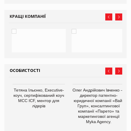
КРАЩІ КОМПАНІЇ
ОСОБИСТОСТІ
,
Тетяна Ільєнко, Executive-
Олег Андрійович Івченко —
ОВ
коуч, сертифікований коуч
директор патентно-
МСС ICF, ментор для
юридичної компанії «Вайз
лідерів
Груп», консалтингової
компанії «Парето» та
маркетингової агенції
Myka Agency.