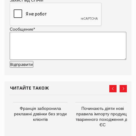
Сообщение
*
ЧИТАЙТЕ ТАКОЖ
Франція заборонила
Починають діяти нові
рекламні дзвінки без згоди
правила імпорту продукції
6,9
клієнтів
тваринного походження до
в
ЄС