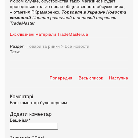
любом случае, обустройства таких магазинов будет
проводиться только после общественного обсуждения»,
– отметил Р.Крамаренко.
Торговля в Украине
Новости
компаний
Портал розничной и оптовой торговли
TradeMaster
Ексклюзивні матеріали TradeMaster.ua
Раздел:
Товари та ринки
>
Все новости
Теги:
Попередня
Весь список
Наступна
Коментарі
Ваш коментар буде першим.
Додати коментар
Ваше імя
*
Захист від СПАМ