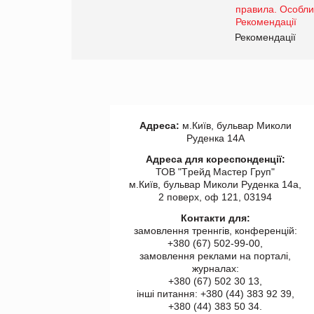
www.trademaster.ua.
правила. Особливості.
ії
Рекомендації
Адреса:
м.Київ, бульвар Миколи
Руденка 14А
Адреса для кореспонденції:
ТОВ "Tрейд Мастер Груп"
м.Київ, бульвар Миколи Руденка 14а,
2 поверх, оф 121, 03194
Контакти для:
замовлення треннгів, конференцій:
+380 (67) 502-99-00,
замовлення реклами на порталі,
журналах:
+380 (67) 502 30 13,
інші питання: +380 (44) 383 92 39,
+380 (44) 383 50 34.