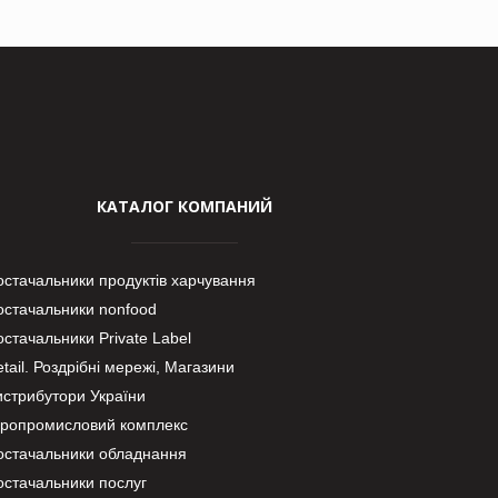
КАТАЛОГ КОМПАНИЙ
остачальники продуктів харчування
остачальники nonfood
стачальники Private Label
tail. Роздрібні мережі, Магазини
истрибутори України
гропромисловий комплекс
остачальники обладнання
остачальники послуг