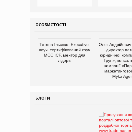
ОСОБИСТОСТІ
арас Ігорович,
Тетяна Ільєнко, Executive-
Олег Андрійович
иробництва ТОВ
коуч, сертифікований коуч
директор пат
Герчак"
МСС ICF, ментор для
юридичної компа
лідерів
Груп», консал
компанії «Пар
маркетингової
Myka Agen
БЛОГИ
Брагина Людмила
Просування компанії на
порталі оптової та
роздрібної торгівлі