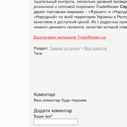
тщательный контроль, несколько уровней провер
розничной и оптовой торговли TradeMaster
Спр
двумя торговыми марками – «Фуршет» и «Народн
«Народный» по всей территории Украины и Респ
качеством и доступной ценой. Их с радостью п
низкого ценового сегмента, качество которой от
Ексклюзивні матеріали TradeMaster.ua
Раздел:
Товари та ринки
>
Все новости
Теги:
Коментарі
Ваш коментар буде першим.
Додати коментар
Ваше імя
*