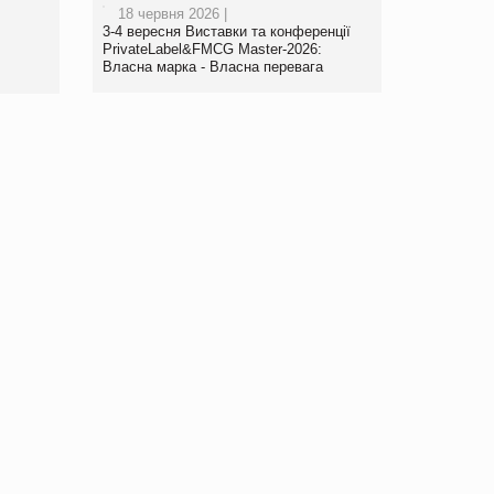
18 червня 2026 |
www.trademaster.ua.
3-4 вересня Виставки та конференції
правила. Особливості.
PrivateLabel&FMCG Master-2026:
Власна марка - Власна перевага