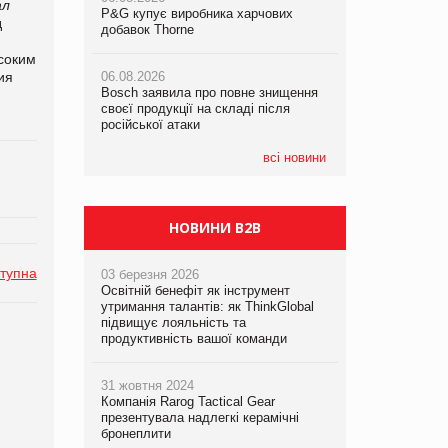
ал
P&G купує виробника харчових
P&G купує виробника харчових
P&G купує виробника харчових
д
добавок Thorne
добавок Thorne
добавок Thorne
соким
ия
06.08.2026
06.08.2026
06.08.2026
Bosch заявила про повне знищення
Bosch заявила про повне знищення
Bosch заявила про повне знищення
своєї продукції на складі після
своєї продукції на складі після
своєї продукції на складі після
російської атаки
російської атаки
російської атаки
всі новини
НОВИНИ B2B
тупна
03 березня 2026
Освітній бенефіт як інструмент
утримання талантів: як ThinkGlobal
підвищує лояльність та
продуктивність вашої команди
31 жовтня 2024
Компанія Rarog Tactical Gear
презентувала надлегкі керамічні
бронеплити