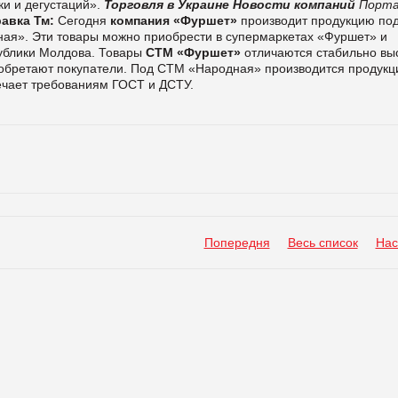
ки и дегустаций».
Торговля в Украине
Новости компаний
Порт
авка Тм:
Сегодня
компания «Фуршет»
производит продукцию по
ая». Эти товары можно приобрести в супермаркетах «Фуршет» и
ублики Молдова.
Товары
СТМ «Фуршет»
отличаются стабильно вы
риобретают покупатели. Под СТМ «Народная» производится продукц
вечает требованиям ГОСТ и ДСТУ.
Попередня
Весь список
Нас