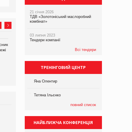
21 січня 2026
ТДВ «Золотоніський маслоробний
комбінат»
03 липня 2023
Тендери компанії
сник
Олексій Логачов-Михайлов
Яна Сараніна, директор
ежі
Файно маркет Директор
Всі тендери
компанії «УкраМарин»
департаменту з
виробництва
ТРЕНІНГОВИЙ ЦЕНТР
Яна Олентир
Тетяна Ільєнко
повний список
Брагина Людмила
Просування компанії на
НАЙБЛИЖЧА КОНФЕРЕНЦІЯ
порталі оптової та
роздрібної торгівлі