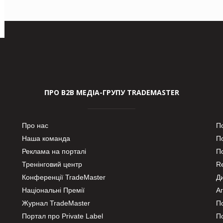
ПРО В2В МЕДІА-ГРУПУ TRADEMASTER
Про нас
П
Наша команда
П
Реклама на порталі
По
Тренінговий центр
Re
Конференції TradeMaster
Д
Національні Премії
А
Журнал TradeMaster
П
Портал про Private Label
П