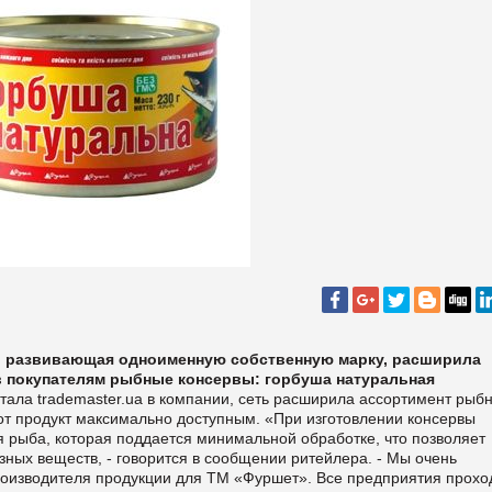
и развивающая одноименную собственную марку, расширила
ив покупателям рыбные консервы: горбуша натуральная
ртала
trademaster.ua в компании, сеть расширила ассортимент рыб
от продукт максимально доступным.
«При изготовлении консервы
я рыба, которая поддается минимальной обработке, что позволяет
зных веществ, - говорится в сообщении ритейлера. - Мы очень
роизводителя продукции для ТМ «Фуршет». Все предприятия прохо