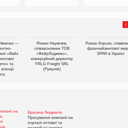
 Івченко —
Роман Наумчев,
Роман Корсак, співвла
ентно-
співзасновник ТОВ
франчайзингової мер
нії «Вайз
«ФейрЛоджикс»,
SPAR в Україні
тингової
комерційний директор
ето» та
FRLG Freight SRL
 агенції
(Румунія)
cy.
Брагина Людмила
Просування компанії на
порталі оптової та
роздрібної торгівлі