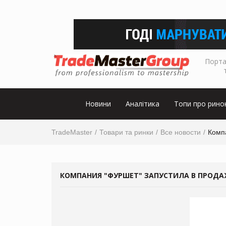
Порта
Новини
Аналітика
Топи про рино
TradeMaster
Товари та ринки
Все новости
Компа
КОМПАНИЯ "ФУРШЕТ" ЗАПУСТИЛА В ПРОДАЖ