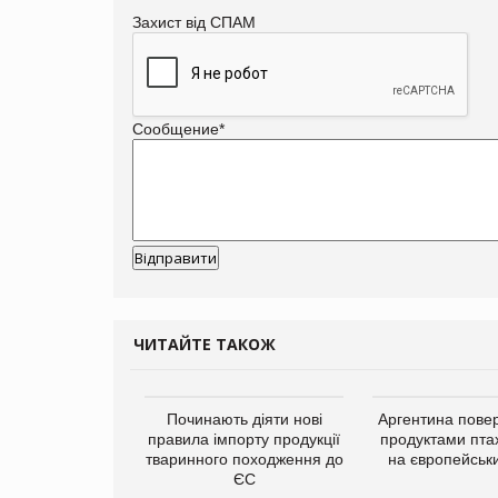
Захист від СПАМ
Сообщение
*
ЧИТАЙТЕ ТАКОЖ
упермаркетів
Починають діяти нові
Аргентина повер
упує мережу
правила імпорту продукції
продуктами пта
нів формату
тваринного походження до
на європейськ
ce store КОЛО:
ЄС