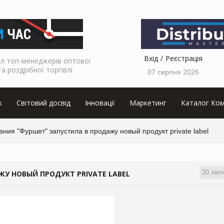
Вхід
Реєстрація
л топ-менеджерів оптової
та роздрібної торгівлі
07 серпня 2026
к
Світовий досвід
Інновації
Маркетинг
Каталог Ком
ния "Фуршет" запустила в продажу новый продукт private label
20 лют
У НОВЫЙ ПРОДУКТ PRIVATE LABEL