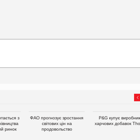
тається з
ФАО прогнозує зростання
P&G купує виробни
хівництва
світових цін на
харчових добавок Th
ий ринок
продовольство