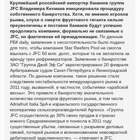
Крупнейший российский импортер бананов группа
JFC Владимира Кехмана инициировала процедуру
соб­ственного банкротства. Хотя, по мнению игроков
рынка, слухи о смерти фруктового гиганта сильно
преувеличены и поставки бананов будут успешно
продолжать компании, формально не связанные с
JFC, но фактически ей принадлежащие.
По данным
РБК daily, заявление о несостоятельности было подано
для того, чтобы компания Star Reefers Pool не смогла
взыскать с JFC 50 млн. долл., которые та не заплатила за
аренду трех рефрижераторов.
Заявление о банкротстве
ЗАО "Группа Джэй Эф Си" зарегистрировано 20 февраля
Арбитражным судом Санкт-Петербурга и Ленинградской
области. По данным компании, такое решение стало
следствием нестабильности международного рынка в
2011 году, вызванной, в частности, событиями «арабской
весны». Это привело к банкротству значительного
количества операторов фруктового рынка, в том числе
Adriafruit Italia SpA и израильского государственного
кооператива сельхоз­производителей Agrexco.
«Группа
JFC осуществляла до 30% своих продаж в странах
южного Среди­земноморья и понесла в 2011 году
существенные убытки, связанные с разрывом деловых
связей, потерей рынков и возникновением невозвратной
дебиторской задолженности», — отмечают в JFC.