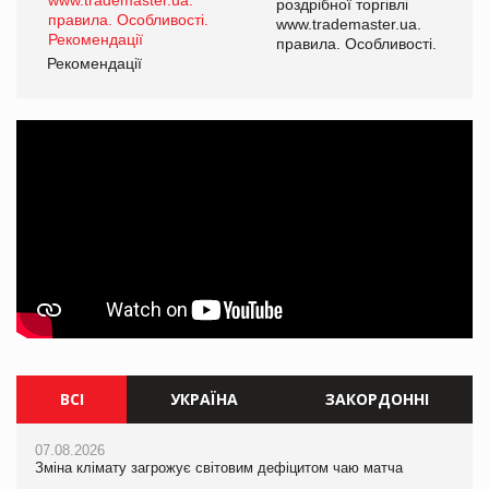
роздрібної торгівлі
www.trademaster.ua.
і.
правила. Особливості.
Рекомендації
Ре
ВСІ
УКРАЇНА
ЗАКОРДОННІ
07.08.2026
07.08.2026
07.08.2026
Зміна клімату загрожує світовим дефіцитом чаю матча
Зміна клімату загрожує світовим дефіцитом чаю матча
Зміна клімату загрожує світовим дефіцитом чаю матча