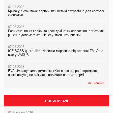
07.08.2026
07.08.2026
07.08.2026
Криза у Китаї може спричинити великі потрясіння для світової
Криза у Китаї може спричинити великі потрясіння для світової
Криза у Китаї може спричинити великі потрясіння для світової
економіки
економіки
економіки
07.08.2026
07.08.2026
07.08.2026
Розмитнення «з коліс» та крос-докінг: як оперативні логістичні
Розмитнення «з коліс» та крос-докінг: як оперативні логістичні
Kraft Heinz скоротила збиток у першому півріччі
рішення допомагають бізнесу зменшити ризики
рішення допомагають бізнесу зменшити ризики
07.08.2026
07.08.2026
07.08.2026
Продажі Hugo Boss впали на 9%
ICE BOSS цього літа! Новинка морозива від власної ТМ Varto
ICE BOSS цього літа! Новинка морозива від власної ТМ Varto
вже у VARUS
вже у VARUS
07.08.2026
Франція заборонила рекламні дзвінки без згоди клієнтів
07.08.2026
07.08.2026
EVA.UA запустила кампанію «Хто б знав» про асортимент,
EVA.UA запустила кампанію «Хто б знав» про асортимент,
якого покупці не очікують побачити на платформі
якого покупці не очікують побачити на платформі
всі новини
НОВИНИ B2B
03 березня 2026