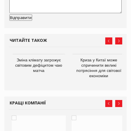
ЧИТАЙТЕ ТАКОЖ
Зміна клімату загрожує
Криза у Китаї може
ne
світовим дефіцитом чаю
спричинити великі
матча
потрясіння для світової
економіки
КРАЩІ КОМПАНІЇ