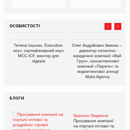
ОСОБИСТОСТІ
,
Тетяна Ільєнко, Executive-
Олег Андрійович Івченко —
ОВ
коуч, сертифікований коуч
директор патентно-
МСС ICF, ментор для
юридичної компанії «Вайз
лідерів
Груп», консалтингової
компанії «Парето» та
маркетингової агенції
Myka Agency.
БЛОГИ
Брагина Людмила
ї
Просування компанії
а
на порталі оптової та