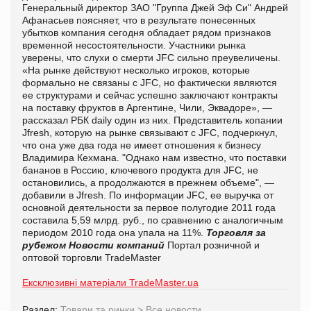
Генеральный директор ЗАО "Группа Джей Эф Си" Андрей
Афанасьев поясняет, что в результате понесенных
убытков компания сегодня обладает рядом признаков
временной несостоятельности.
Участники рынка
уверены, что слухи о смерти JFC сильно преувеличены.
«На рынке действуют несколько игроков, которые
формально не связаны с JFC, но фактически являются
ее структурами и сейчас успешно заключают контракты
на поставку фруктов в Аргентине, Чили, Эквадоре», —
рассказал РБК daily один из них. Представитель копании
Jfresh, которую на рынке связывают с JFC, подчеркнул,
что она уже два года не имеет отношения к бизнесу
Владимира Кехмана. "Однако нам известно, что поставки
бананов в Россию, ключевого продукта для JFC, не
остановились, а продолжаются в прежнем объеме", —
добавили в Jfresh.
По информации JFC, ее выручка от
основной деятельности за первое полугодие 2011 года
составила 5,59 млрд. руб., по сравнению с аналогичным
периодом 2010 года она упала на 11%.
Торговля за
рубежом
Новости компаний
Портал розничной и
оптовой торговли TradeMaster
Ексклюзивні матеріали TradeMaster.ua
Раздел:
Товари та ринки
>
Все новости