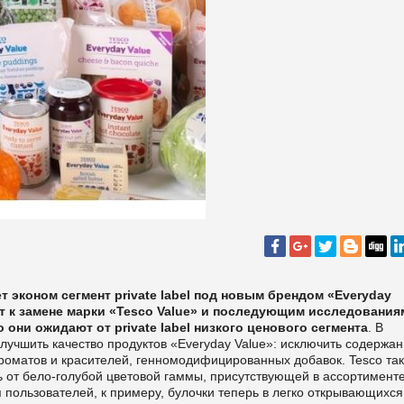
т эконом сегмент
private
label
под новым брендом «Everyday
едет к замене марки «Tesco Value» и последующим исследования
го они ожидают от
private
label
низкого ценового сегмента
.
В
лучшить качество продуктов «Everyday Value»: исключить содержа
ароматов и красителей, генномодифицированных добавок.
Tesco
та
 от бело-голубой цветовой гаммы, присутствующей в ассортимент
я пользователей, к примеру, булочки теперь в легко открывающихся