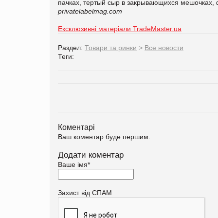
пачках, тертый сыр в закрывающихся мешочках, ф
privatelabelmag.com
Ексклюзивні матеріали TradeMaster.ua
Раздел:
Товари та ринки
>
Все новости
Теги:
Коментарі
Ваш коментар буде першим.
Додати коментар
Ваше імя
*
Захист від СПАМ