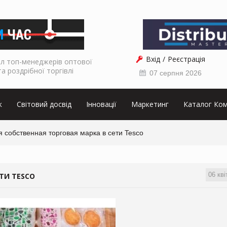
Вхід
Реєстрація
л топ-менеджерів оптової
та роздрібної торгівлі
07 серпня 2026
к
Світовий досвід
Інновації
Маркетинг
Каталог Ком
 собственная торговая марка в сети Tesco
06 кві
ТИ TESCO