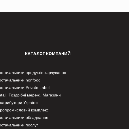
КАТАЛОГ КОМПАНИЙ
остачальники продуктів харчування
остачальники nonfood
стачальники Private Label
tail. Роздрібні мережі, Магазини
истрибутори України
гропромисловий комплекс
остачальники обладнання
остачальники послуг