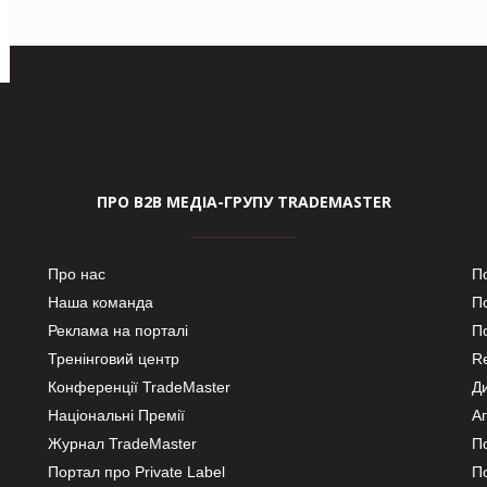
ПРО В2В МЕДІА-ГРУПУ TRADEMASTER
Про нас
П
Наша команда
П
Реклама на порталі
По
Тренінговий центр
Re
Конференції TradeMaster
Д
Національні Премії
А
Журнал TradeMaster
П
Портал про Private Label
П