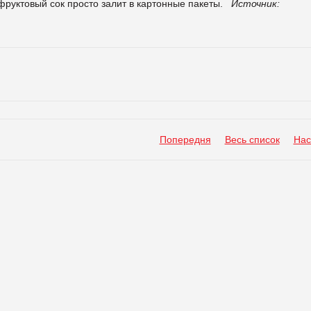
руктовый сок просто залит в картонные пакеты.
Источник:
Попередня
Весь список
Нас