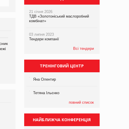
21 січня 2026
ТДВ «Золотоніський маслоробний
комбінат»
03 липня 2023
Тендери компанії
сник
Олексій Логачов-Михайлов
Яна Сараніна, директор
ежі
Файно маркет Директор
компанії «УкраМарин»
Всі тендери
департаменту з
виробництва
ТРЕНІНГОВИЙ ЦЕНТР
Яна Олентир
Тетяна Ільєнко
повний список
НАЙБЛИЖЧА КОНФЕРЕНЦІЯ