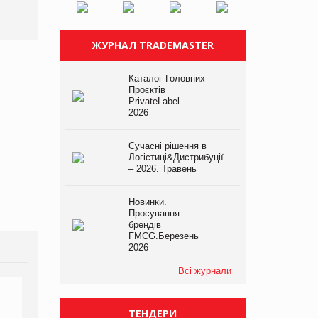
expert від власної ТМ
на складі після російської
Varto!
атаки
ЖУРНАЛ TRADEMASTER
Каталог Головних
Проєктів
PrivateLabel –
2026
Сучасні рішення в
Логістиці&Дистрибуції
– 2026. Травень
Новинки.
Просування
брендів
FMCG.Березень
2026
Всі журнали
ТЕНДЕРИ