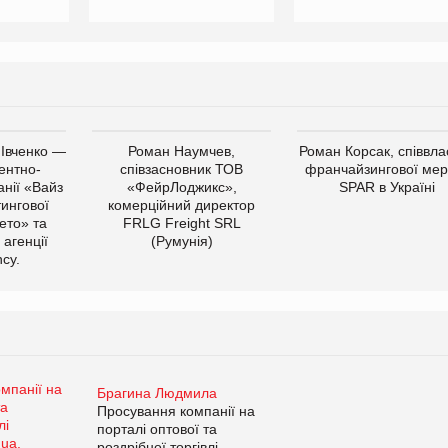
 Івченко —
Роман Наумчев,
Роман Корсак, співвла
ентно-
співзасновник ТОВ
франчайзингової мер
нії «Вайз
«ФейрЛоджикс»,
SPAR в Україні
тингової
комерційний директор
ето» та
FRLG Freight SRL
 агенції
(Румунія)
cy.
Брагина Людмила
Просування компанії на
порталі оптової та
роздрібної торгівлі