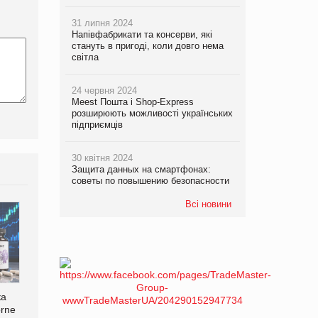
31 липня 2024
Напівфабрикати та консерви, які
стануть в пригоді, коли довго нема
світла
24 червня 2024
Meest Пошта і Shop-Express
розширюють можливості українських
підприємців
30 квітня 2024
Защита данных на смартфонах:
советы по повышению безопасности
Всі новини
Смачна новинка для
хвостатих: у VARUS
ка
Bosch заявила про повне
з’явилися паучі Varto Paw
orne
знищення своєї продукції