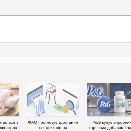
тається з
ФАО прогнозує зростання
P&G купує виробни
хівництва
світових цін на
харчових добавок Th