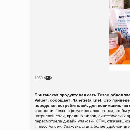
1050
Британская продуктовая сеть Tesco
обновляе
Value», сообщает Planetretail.net. Это прив
поведения потребителей, для понимания, че
частности, Tesco
сфокусировался на том, чтобы у
натриевой соли, вредных жиров, синтетических 
пересмотрела дизайн упаковки СТМ, отказавшись
«Tesco Value». Упаковка стала более удобной дл