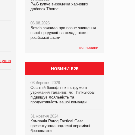
P&G купує виробника харчових
P&G купує виробника харчових
P&G купує виробника харчових
добавок Thorne
добавок Thorne
добавок Thorne
06.08.2026
06.08.2026
06.08.2026
Bosch заявила про повне знищення
Bosch заявила про повне знищення
Bosch заявила про повне знищення
своєї продукції на складі після
своєї продукції на складі після
своєї продукції на складі після
російської атаки
російської атаки
російської атаки
всі новини
тупна
НОВИНИ B2B
03 березня 2026
Освітній бенефіт як інструмент
утримання талантів: як ThinkGlobal
підвищує лояльність та
продуктивність вашої команди
31 жовтня 2024
Компанія Rarog Tactical Gear
презентувала надлегкі керамічні
бронеплити