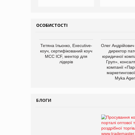
ОСОБИСТОСТІ
Тетяна Ільєнко, Executive-
Олег Андрійович
коуч, сертифікований коуч
директор пат
МСС ICF, ментор для
юридичної компа
лідерів
Груп», консал
компанії «Пар
маркетингової
Myka Agen
БЛОГИ