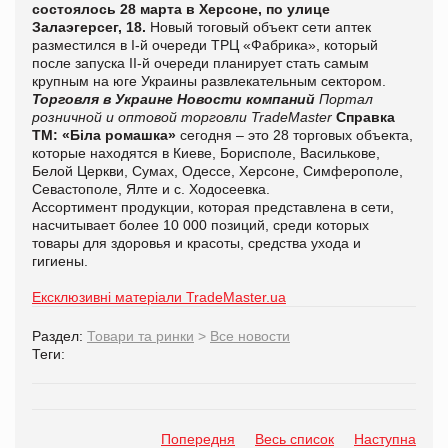
состоялось 28 марта в Херсоне, по улице
Залаэгерсег, 18.
Новый тоговый объект сети аптек
разместился в І-й очереди ТРЦ «Фабрика», который
после запуска ІІ-й очереди планирует стать самым
крупным на юге Украины развлекательным сектором.
Торговля в Украине
Новости компаний
Портал
розничной и оптовой торговли TradeMaster
Справка
ТМ:
«Біла ромашка»
сегодня – это 28 торговых объекта,
которые находятся в Киеве, Борисполе, Василькове,
Белой Церкви, Cумах, Одессе, Херсоне, Симферополе,
Севастополе, Ялте и с. Ходосеевка.
Ассортимент продукции, которая представлена в сети,
насчитывает более 10 000 позиций, среди которых
товары для здоровья и красоты, средства ухода и
гигиены.
Ексклюзивні матеріали TradeMaster.ua
Раздел:
Товари та ринки
>
Все новости
Теги:
Попередня
Весь список
Наступна