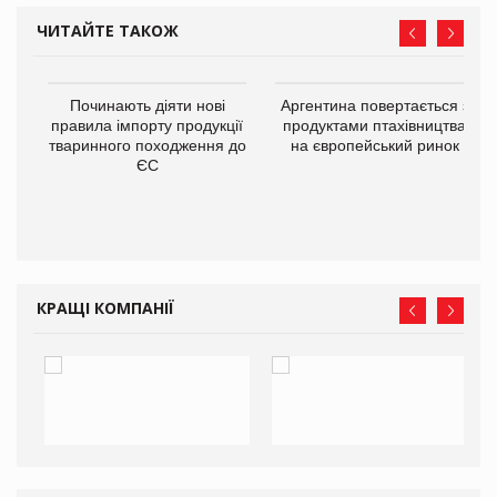
ЧИТАЙТЕ ТАКОЖ
в
Починають діяти нові
Аргентина повертається з
правила імпорту продукції
продуктами птахівництва
тваринного походження до
на європейський ринок
О:
ЄС
КРАЩІ КОМПАНІЇ