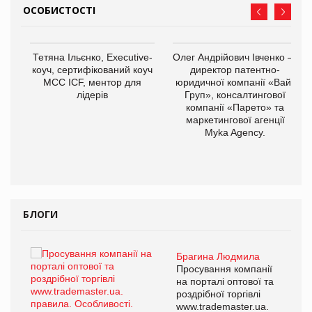
ОСОБИСТОСТІ
,
Тетяна Ільєнко, Executive-
Олег Андрійович Івченко —
ОВ
коуч, сертифікований коуч
директор патентно-
МСС ICF, ментор для
юридичної компанії «Вайз
лідерів
Груп», консалтингової
компанії «Парето» та
маркетингової агенції
Myka Agency.
БЛОГИ
Брагина Людмила
ї
Просування компанії
а
на порталі оптової та
роздрібної торгівлі
www.trademaster.ua.