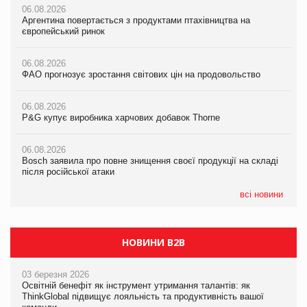
06.08.2026
06.08.2026
06.08.2026
Аргентина повертається з продуктами птахівництва на
Аргентина повертається з продуктами птахівництва на
Аргентина повертається з продуктами птахівництва на
європейський ринок
європейський ринок
європейський ринок
06.08.2026
06.08.2026
06.08.2026
ФАО прогнозує зростання світових цін на продовольство
ФАО прогнозує зростання світових цін на продовольство
ФАО прогнозує зростання світових цін на продовольство
06.08.2026
06.08.2026
06.08.2026
P&G купує виробника харчових добавок Thorne
P&G купує виробника харчових добавок Thorne
P&G купує виробника харчових добавок Thorne
06.08.2026
06.08.2026
06.08.2026
Bosch заявила про повне знищення своєї продукції на складі
Bosch заявила про повне знищення своєї продукції на складі
Bosch заявила про повне знищення своєї продукції на складі
після російської атаки
після російської атаки
після російської атаки
всі новини
НОВИНИ B2B
03 березня 2026
Освітній бенефіт як інструмент утримання талантів: як
ThinkGlobal підвищує лояльність та продуктивність вашої