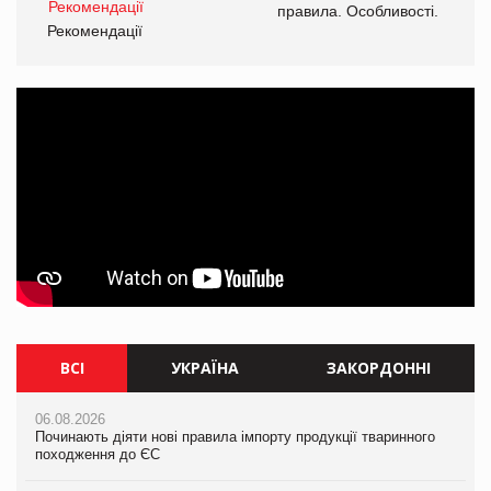
і.
правила. Особливості.
Рекомендації
Ре
ВСІ
УКРАЇНА
ЗАКОРДОННІ
06.08.2026
06.08.2026
06.08.2026
Починають діяти нові правила імпорту продукції тваринного
Починають діяти нові правила імпорту продукції тваринного
Починають діяти нові правила імпорту продукції тваринного
походження до ЄС
походження до ЄС
походження до ЄС