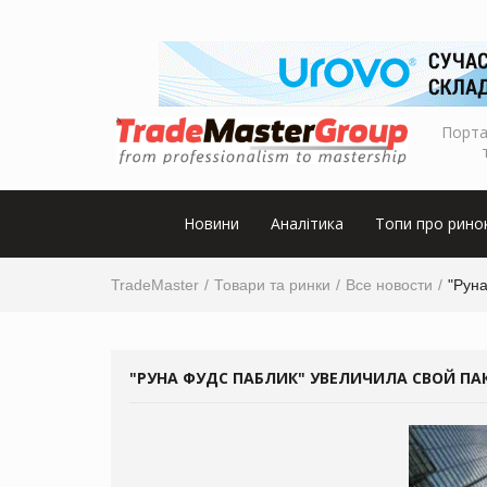
Порта
Новини
Аналітика
Топи про рино
TradeMaster
Товари та ринки
Все новости
"Руна
"РУНА ФУДС ПАБЛИК" УВЕЛИЧИЛА СВОЙ ПАК