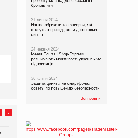
презентувала надлегкі керамічні
бронеплити
31 липня 2024
Напівфабрикати та консерви, які
стануть в пригоді, коли довго нема
світла
24 червня 2024
Meest Пошта і Shop-Express
розширюють можливості українських
підприємців
30 квітня 2024
Защита данных на смартфонах:
советы по повышению безопасности
Всі новини
а!
EVA.UA запустила
Kraft Heinz скоротила