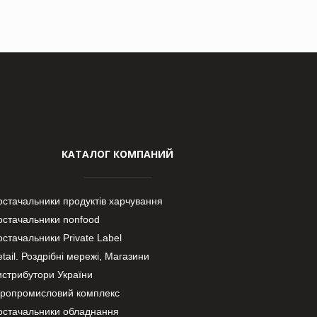
КАТАЛОГ КОМПАНИЙ
остачальники продуктів харчування
остачальники nonfood
стачальники Private Label
tail. Роздрібні мережі, Магазини
истрибутори України
гропромисловий комплекс
остачальники обладнання