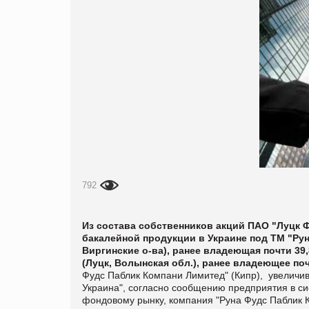
792
Из состава собственников акций ПАО "Луцк Ф
бакалейной продукции в Украине под ТМ "Рун
Виргинские о-ва), ранее владеющая почти 39
(Луцк, Волынская обл.), ранее владеющее поч
Фудс Паблик Компани Лимитед" (Кипр),
увеличив
Украина", согласно сообщению предприятия в с
фондовому рынку, компания "Руна Фудс Паблик К