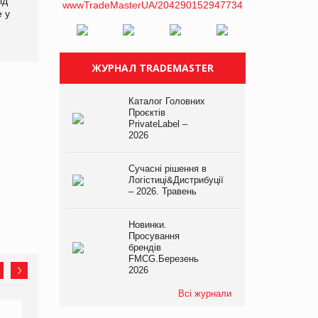
ід
кампанію «Хто б знав» про
збиток у першому півріччі
е у
асортимент, якого покупці
не очікують побачити на
платформі
ЖУРНАЛ TRADEMASTER
Каталог Головних
Проєктів
PrivateLabel –
2026
Сучасні рішення в
Логістиці&Дистрибуції
– 2026. Травень
Новинки.
Просування
брендів
FMCG.Березень
2026
Всі журнали