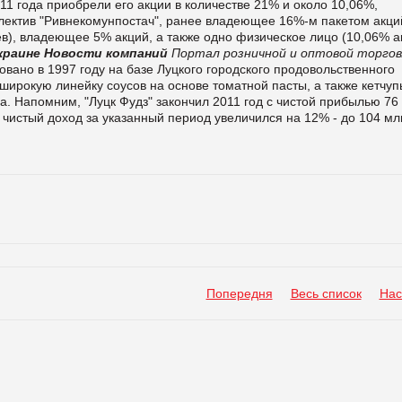
11 года приобрели его акции в количестве 21% и около 10,06%,
лектив "Ривнекомунпостач", ранее владеющее 16%-м пакетом акци
в), владеющее 5% акций, а также одно физическое лицо (10,06% а
краине
Новости компаний
Портал розничной и оптовой торго
овано в 1997 году на базе Луцкого городского продовольственного
 широкую линейку соусов на основе томатной пасты, а также кетчуп
а.
Напомним, "Луцк Фудз" закончил 2011 год с чистой прибылью 76 
го чистый доход за указанный период увеличился на 12% - до 104 мл
Попередня
Весь список
Нас