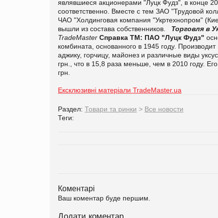
являвшиеся акционерами "Луцк Фудз", в конце 20
соответственно.
Вместе с тем ЗАО "Трудовой кол
ЧАО "Холдинговая компания "Укртехнопром" (Кие
вышли из состава собственников.
Торговля в У
TradeMaster
Справка ТМ:
ПАО "Луцк Фудз"
осн
комбината, основанного в 1945 году. Производит
аджику, горчицу, майонез и различные виды уксус
грн., что в 15,8 раза меньше, чем в 2010 году. Е
грн.
Ексклюзивні матеріали TradeMaster.ua
Раздел:
Товари та ринки
>
Все новости
Теги:
Коментарі
Ваш коментар буде першим.
Додати коментар