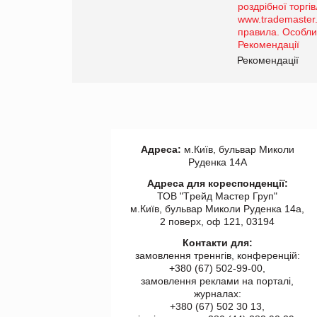
порталі оптової та роздрібної
торгівлі www.trademaster.ua.
правила. Особливості.
Рекомендації
Рекомендації
Адреса:
м.Київ, бульвар Миколи
Руденка 14А
Адреса для кореспонденції:
ТОВ "Tрейд Мастер Груп"
м.Київ, бульвар Миколи Руденка 14а,
2 поверх, оф 121, 03194
Контакти для:
замовлення треннгів, конференцій:
+380 (67) 502-99-00,
замовлення реклами на порталі,
журналах:
+380 (67) 502 30 13,