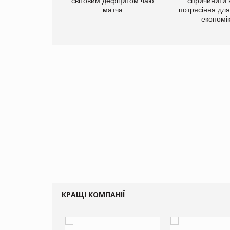
добавок Thorne
світовим дефіцитом чаю
спричинити 
матча
потрясіння для 
економі
КРАЩІ КОМПАНІЇ