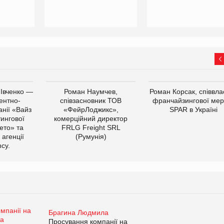
 Івченко —
Роман Наумчев,
Роман Корсак, співвла
ентно-
співзасновник ТОВ
франчайзингової мер
нії «Вайз
«ФейрЛоджикс»,
SPAR в Україні
тингової
комерційний директор
ето» та
FRLG Freight SRL
 агенції
(Румунія)
cy.
Брагина Людмила
Просування компанії на