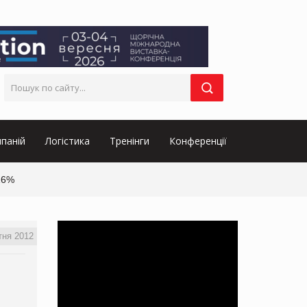
паній
Логістика
Тренінги
Конференції
16%
тня 2012