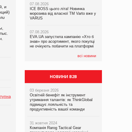
07.08.2026
07.08.2026
й, и
ICE BOSS цього літа! Новинка
ICE BOSS цього літа! Новинка
кций)
07.08.2026
морозива від власної ТМ Varto вже у
морозива від власної ТМ Varto вже у
вли
Франція заборонила рекламні дзвінки
VARUS
VARUS
без згоди клієнтів
ы,
07.08.2026
07.08.2026
тыс.
EVA.UA запустила кампанію «Хто б
EVA.UA запустила кампанію «Хто б
н.
знав» про асортимент, якого покупці
знав» про асортимент, якого покупці
не очікують побачити на платформі
не очікують побачити на платформі
всі новини
НОВИНИ B2B
03 березня 2026
Освітній бенефіт як інструмент
тупна
утримання талантів: як ThinkGlobal
підвищує лояльність та
продуктивність вашої команди
31 жовтня 2024
Компанія Rarog Tactical Gear