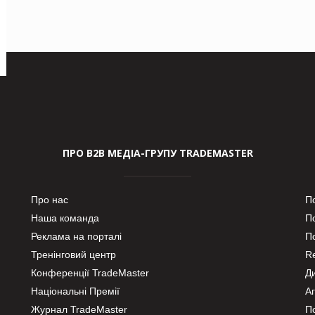
ПРО В2В МЕДІА-ГРУПУ TRADEMASTER
Про нас
П
Наша команда
П
Реклама на порталі
По
Тренінговий центр
Re
Конференції TradeMaster
Д
Національні Премії
А
Журнал TradeMaster
П