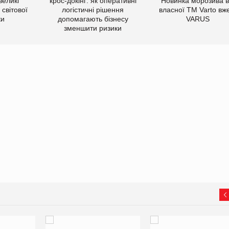
великі
крос-докінг: як оперативні
Новинка морозива в
світової
логістичні рішення
власної ТМ Varto вж
ки
допомагають бізнесу
VARUS
зменшити ризики