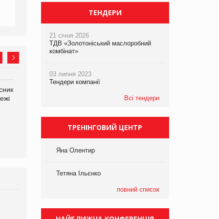
ТЕНДЕРИ
21 січня 2026
ТДВ «Золотоніський маслоробний
комбінат»
03 липня 2023
Тендери компанії
сник
Олексій Логачов-Михайлов
Яна Сараніна, директор
ежі
Файно маркет Директор
Всі тендери
компанії «УкраМарин»
департаменту з
виробництва
ТРЕНІНГОВИЙ ЦЕНТР
Яна Олентир
Тетяна Ільєнко
повний список
Брагина Людмила
Просування компанії на
НАЙБЛИЖЧА КОНФЕРЕНЦІЯ