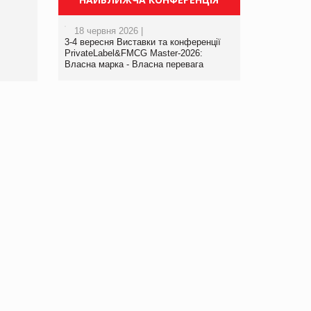
порталі оптової та роздрібної
торгівлі www.trademaster.ua.
18 червня 2026 |
правила. Особливості.
3-4 вересня Виставки та конференції
Рекомендації
PrivateLabel&FMCG Master-2026:
Власна марка - Власна перевага