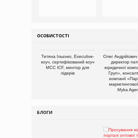
ОСОБИСТОСТІ
арас Ігорович,
Тетяна Ільєнко, Executive-
Олег Андрійович
иробництва ТОВ
коуч, сертифікований коуч
директор пат
Герчак"
МСС ICF, ментор для
юридичної компа
лідерів
Груп», консал
компанії «Пар
маркетингової
Myka Agen
БЛОГИ
Брагина Людмила
Просування компанії на