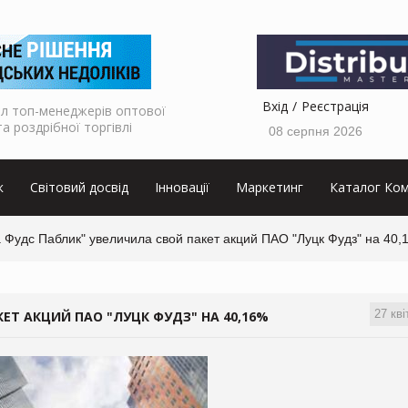
Вхід
Реєстрація
л топ-менеджерів оптової
та роздрібної торгівлі
08 серпня 2026
к
Світовий досвід
Інновації
Маркетинг
Каталог Ком
 Фудс Паблик" увеличила свой пакет акций ПАО "Луцк Фудз" на 40,
27 кві
ЕТ АКЦИЙ ПАО "ЛУЦК ФУДЗ" НА 40,16%